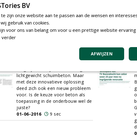
G
Tories BV
W
o
 te zijn onze website aan te passen aan de wensen en interesse
t
ij gebruik van cookies.
0
jn voor ons van belang om voor u een prettige website ervaring 
 verder
Uitloging is vlekje op SuperSub
T
De realisatie van twee
k
AFWIJZEN
kunstgrasvelden op het
i
trainingscomplex van AZ was alleen
I
mogelijk dankzij een dikke laag
G
lichtgewicht schuimbeton. Maar
m
met deze innovatieve oplossing
B
deed zich ook een nieuw probleem
g
voor. Is de keuze voor beton als
o
toepassing in de onderbouw wel de
b
juiste?
G
01-06-2016
9 sec
v
g
d
0