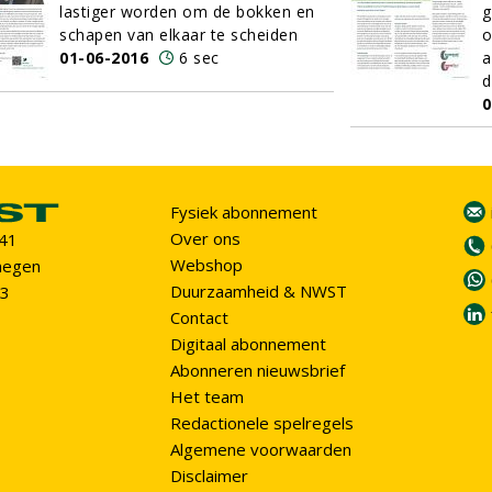
lastiger worden om de bokken en
g
schapen van elkaar te scheiden
o
01-06-2016
6 sec
a
d
0
Fysiek abonnement
Over ons
 41
Webshop
megen
Duurzaamheid & NWST
93
Contact
Digitaal abonnement
Abonneren nieuwsbrief
Het team
Redactionele spelregels
Algemene voorwaarden
Disclaimer