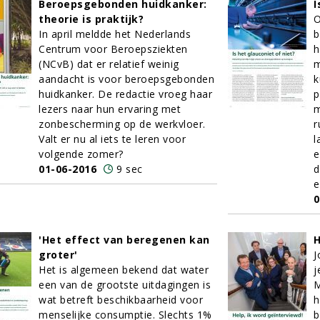
Beroepsgebonden huidkanker:
I
theorie is praktijk?
O
In april meldde het Nederlands
b
Centrum voor Beroepsziekten
h
(NCvB) dat er relatief weinig
m
aandacht is voor beroepsgebonden
k
huidkanker. De redactie vroeg haar
p
lezers naar hun ervaring met
m
zonbescherming op de werkvloer.
r
Valt er nu al iets te leren voor
l
volgende zomer?
e
01-06-2016
9 sec
d
e
0
'Het effect van beregenen kan
H
groter'
J
Het is algemeen bekend dat water
j
een van de grootste uitdagingen is
M
wat betreft beschikbaarheid voor
h
menselijke consumptie. Slechts 1%
b