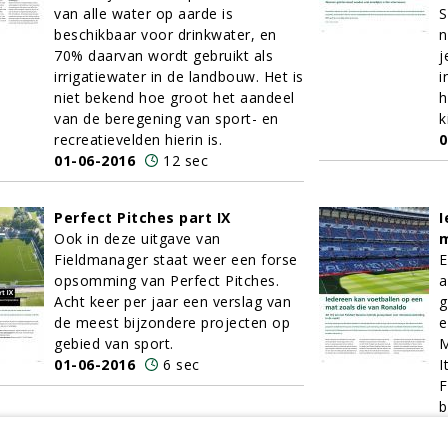
van alle water op aarde is
S
beschikbaar voor drinkwater, en
n
70% daarvan wordt gebruikt als
j
irrigatiewater in de landbouw. Het is
i
niet bekend hoe groot het aandeel
h
van de beregening van sport- en
k
recreatievelden hierin is.
0
01-06-2016
12 sec
Perfect Pitches part IX
I
Ook in deze uitgave van
m
Fieldmanager staat weer een forse
E
opsomming van Perfect Pitches.
a
Acht keer per jaar een verslag van
g
de meest bijzondere projecten op
e
gebied van sport.
M
01-06-2016
6 sec
I
F
b
M