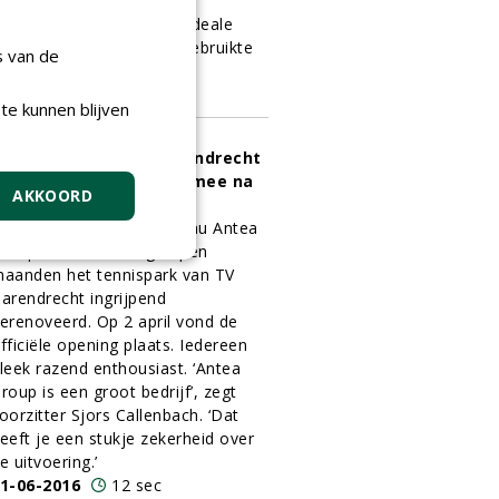
roen, Grond en Infra uit
ateringen deze mat als ideale
plossing voor intensief gebruikte
s van de
rapveldjes.
1-06-2016
14 sec
te kunnen blijven
ennispark van TV Barendrecht
an zeker weer 25 jaar mee na
AKKOORD
ngrijpende renovatie
ngenieurs- en adviesbureau Antea
roup heeft in de afgelopen
aanden het tennispark van TV
arendrecht ingrijpend
erenoveerd. Op 2 april vond de
fficiële opening plaats. Iedereen
leek razend enthousiast. ‘Antea
roup is een groot bedrijf’, zegt
oorzitter Sjors Callenbach. ‘Dat
eeft je een stukje zekerheid over
e uitvoering.’
1-06-2016
12 sec