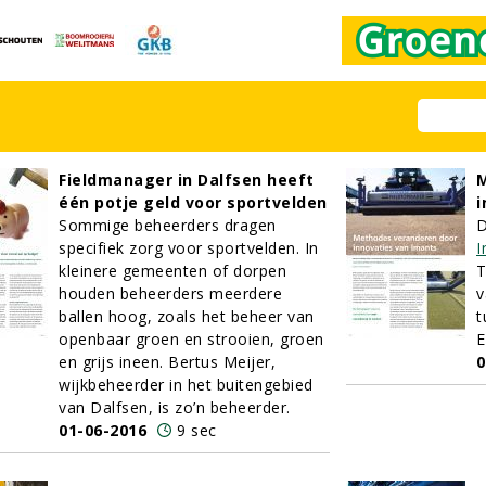
Fieldmanager in Dalfsen heeft
M
één potje geld voor sportvelden
i
Sommige beheerders dragen
D
specifiek zorg voor sportvelden. In
I
kleinere gemeenten of dorpen
T
houden beheerders meerdere
v
ballen hoog, zoals het beheer van
t
openbaar groen en strooien, groen
E
en grijs ineen. Bertus Meijer,
0
wijkbeheerder in het buitengebied
van Dalfsen, is zo’n beheerder.
01-06-2016
9 sec