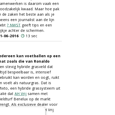
amenwerken is daarom vaak een
oodzakelijk kwaad. Maar hoe pak
e de zaken het beste aan als je
neens een journalist aan de lijn
ebt
? NWST
geeft tips en een
ijkje achter de schermen.
1-06-2016
13 sec
edereen kan voetballen op een
at zoals die van Ronaldo
en stevig hybride grasveld dat
ltijd bespeelbaar is, intensief
ebruikt kan worden en oogt, ruikt
n voelt als natuurgras. Dat is
ixto, een hybride grassysteem uit
talië dat
AH Vrij
samen met
ieldturf Benelux op de markt
rengt. Als exclusieve dealer voor
idden-Nederland biedt AH Vrij