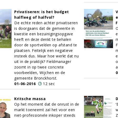
Privatiseren: is het budget
V
halfleeg of halfvol?
e
De echte reden achter privatiseren
F
is doorgaans dat de gemeente in
O
kwestie een bezuinigingsopgave
e
heeft en deze denkt te behalen
m
door de sportvelden op afstand te
F
plaatsen. Feitelijk een negatieve
m
insteek dus. Maar hoe werkt dat nu
e
uit in de praktijk? Fieldmanager
o
zoomt in op twee concrete
a
voorbeelden, Wijchen en de
0
gemeente Bronckhorst.
01-06-2016
12 sec
Kritsche massa
D
Op het moment dat de onrust in de
‘
markt toeneemt zal het voor een
w
niet-professionele inkoper steeds
Z