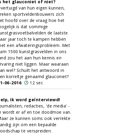
s het glauconiet of niet?
vertuigd van hun eigen kunnen,
reken sportveldenbouwers zich
et hoofd over de vraag hoe het
ogelijk is dat sommige
unstgrasvoetbalvelden de laatste
aar jaar toch te kampen hebben
et een afwateringsprobleem. Met
uim 1500 kunstgrasvelden in ons
and zou het aan hun kennis en
rvaring niet liggen. Maar waaraan
an wel? Schuilt het antwoord in
en korreltje genaamd glauconiet?
1-06-2016
12 sec
elp, ik word geïnterviewd!
ournalisten, redacties, 'de media' -
e wordt er af en toe doodmoe van.
aar ze kunnen soms ook verrekte
andig zijn om een bepaalde
oodschap te verspreiden.