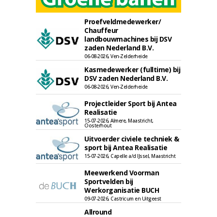
Proefveldmedewerker/
Chauffeur
landbouwmachines bij DSV
zaden Nederland B.V.
06-08-2026, Ven-Zelderheide
Kasmedewerker (fulltime) bij
DSV zaden Nederland B.V.
06-08-2026, Ven-Zelderheide
Projectleider Sport bij Antea
Realisatie
15-07-2026, Almere, Maastricht,
Oosterhout
Uitvoerder civiele techniek &
sport bij Antea Realisatie
15-07-2026, Capelle a/d IJssel, Maastricht
Meewerkend Voorman
Sportvelden bij
Werkorganisatie BUCH
09-07-2026, Castricum en Uitgeest
Allround