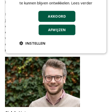
M: 06 18673711
te kunnen blijven ontwikkelen.
Lees verder
Manon is na het afronden van haar studie
AKKOORD
Journalistiek in 2024 op zoek gegaan naar
een passende baan. Waar ze eerst
AFWIJZEN
ervaring heeft opgedaan in de
verzekeringswereld kan ze nu haar
INSTELLEN
creatieve hand kwijt in de vorm van junior
redacteur bij NWST.