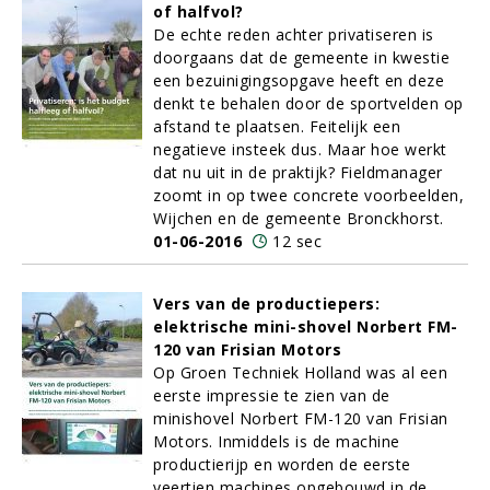
of halfvol?
De echte reden achter privatiseren is
doorgaans dat de gemeente in kwestie
een bezuinigingsopgave heeft en deze
denkt te behalen door de sportvelden op
afstand te plaatsen. Feitelijk een
negatieve insteek dus. Maar hoe werkt
dat nu uit in de praktijk? Fieldmanager
zoomt in op twee concrete voorbeelden,
Wijchen en de gemeente Bronckhorst.
01-06-2016
12 sec
Vers van de productiepers:
elektrische mini-shovel Norbert FM-
120 van Frisian Motors
Op Groen Techniek Holland was al een
eerste impressie te zien van de
minishovel Norbert FM-120 van Frisian
Motors. Inmiddels is de machine
productierijp en worden de eerste
veertien machines opgebouwd in de