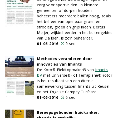
zorg voor sportvelden. In kleinere
gemeenten of dorpen houden
beheerders meerdere ballen hoog, zoals
het beheer van openbaar groen en
strooien, groen en grijs ineen. Bertus
Meijer, wijkbeheerder in het buitengebied
van Dalfsen, is zo’n beheerder.
01-06-2016
9 sec
Methodes veranderen door
innovaties van Imants
De Koro® Fieldtopmaker® van
Imants
BV
met Universe®- of Terraplane®-rotor
is het resultaat van een directe
samenwerking tussen Imants uit Reusel
en het Engelse Campey Turfcare.
01-06-2016
6 sec
Beroepsgebonden huidkanker:
theorie is praktijk?