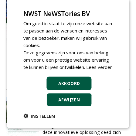
Iedereen kan voetballen op een mat
zoals die van Ronaldo
NWST NeWSTories BV
Een stevig hybride grasveld dat altijd
bespeelbaar is, intensief gebruikt kan
Om goed in staat te zijn onze website aan
worden en oogt, ruikt en voelt als
te passen aan de wensen en interesses
natuurgras. Dat is Mixto, een hybride
van de bezoeker, maken wij gebruik van
grassysteem uit Italië dat
AH Vrij
samen
cookies.
met Fieldturf Benelux op de markt
brengt. Als exclusieve dealer voor
Deze gegevens zijn voor ons van belang
Midden-Nederland biedt AH Vrij Groen,
om voor u een prettige website ervaring
Grond en Infra uit Wateringen deze mat
te kunnen blijven ontwikkelen.
Lees verder
als ideale oplossing voor intensief
gebruikte trapveldjes.
01-06-2016
AKKOORD
14 sec
AFWIJZEN
Uitloging is vlekje op SuperSub
De realisatie van twee kunstgrasvelden
op het trainingscomplex van AZ was
INSTELLEN
alleen mogelijk dankzij een dikke laag
lichtgewicht schuimbeton. Maar met
deze innovatieve oplossing deed zich