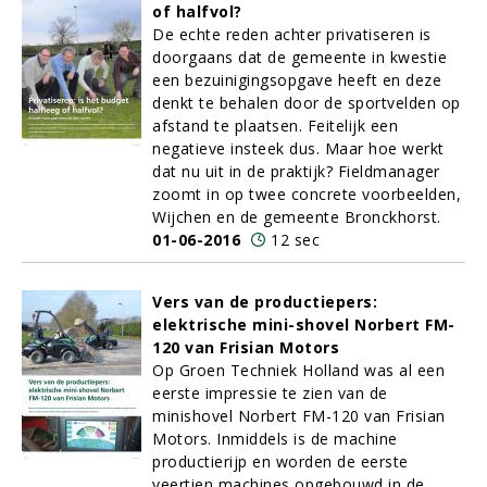
of halfvol?
De echte reden achter privatiseren is
doorgaans dat de gemeente in kwestie
een bezuinigingsopgave heeft en deze
denkt te behalen door de sportvelden op
afstand te plaatsen. Feitelijk een
negatieve insteek dus. Maar hoe werkt
dat nu uit in de praktijk? Fieldmanager
zoomt in op twee concrete voorbeelden,
Wijchen en de gemeente Bronckhorst.
01-06-2016
12 sec
Vers van de productiepers:
elektrische mini-shovel Norbert FM-
120 van Frisian Motors
Op Groen Techniek Holland was al een
eerste impressie te zien van de
minishovel Norbert FM-120 van Frisian
Motors. Inmiddels is de machine
productierijp en worden de eerste
veertien machines opgebouwd in de