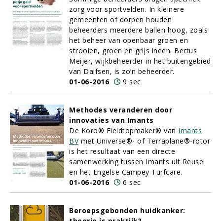
zorg voor sportvelden. In kleinere
gemeenten of dorpen houden
beheerders meerdere ballen hoog, zoals
het beheer van openbaar groen en
strooien, groen en grijs ineen. Bertus
Meijer, wijkbeheerder in het buitengebied
van Dalfsen, is zo’n beheerder.
01-06-2016
9 sec
Methodes veranderen door
innovaties van Imants
De Koro® Fieldtopmaker® van
Imants
BV
met Universe®- of Terraplane®-rotor
is het resultaat van een directe
samenwerking tussen Imants uit Reusel
en het Engelse Campey Turfcare.
01-06-2016
6 sec
Beroepsgebonden huidkanker:
theorie is praktijk?