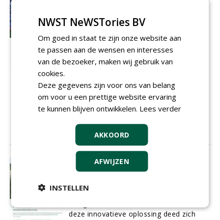
Iedereen kan voetballen op een mat
zoals die van Ronaldo
NWST NeWSTories BV
Een stevig hybride grasveld dat altijd
bespeelbaar is, intensief gebruikt kan
Om goed in staat te zijn onze website aan
worden en oogt, ruikt en voelt als
te passen aan de wensen en interesses
natuurgras. Dat is Mixto, een hybride
van de bezoeker, maken wij gebruik van
grassysteem uit Italië dat
AH Vrij
samen
cookies.
met Fieldturf Benelux op de markt
brengt. Als exclusieve dealer voor
Deze gegevens zijn voor ons van belang
Midden-Nederland biedt AH Vrij Groen,
om voor u een prettige website ervaring
Grond en Infra uit Wateringen deze mat
te kunnen blijven ontwikkelen.
Lees verder
als ideale oplossing voor intensief
gebruikte trapveldjes.
01-06-2016
AKKOORD
14 sec
AFWIJZEN
Uitloging is vlekje op SuperSub
De realisatie van twee kunstgrasvelden
op het trainingscomplex van AZ was
INSTELLEN
alleen mogelijk dankzij een dikke laag
lichtgewicht schuimbeton. Maar met
deze innovatieve oplossing deed zich