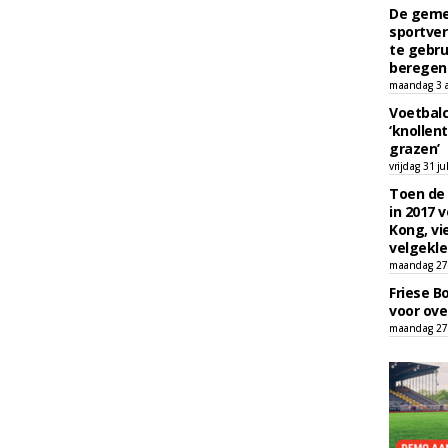
De geme
sportver
te gebru
beregen
maandag 3 
Voetbalc
‘knollent
grazen’
vrijdag 31 ju
Toen de 
in 2017 
Kong, vi
velgekle
maandag 27 
Friese B
voor ove
maandag 27 