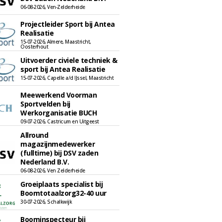
06-08-2026, Ven-Zelderheide
Projectleider Sport bij Antea
Realisatie
15-07-2026, Almere, Maastricht,
Oosterhout
Uitvoerder civiele techniek &
sport bij Antea Realisatie
15-07-2026, Capelle a/d IJssel, Maastricht
Meewerkend Voorman
Sportvelden bij
Werkorganisatie BUCH
09-07-2026, Castricum en Uitgeest
Allround
magazijnmedewerker
(fulltime) bij DSV zaden
Nederland B.V.
06-08-2026, Ven Zelderheide
Groeiplaats specialist bij
Boomtotaalzorg32-40 uur
30-07-2026, Schalkwijk
Boominspecteur bij