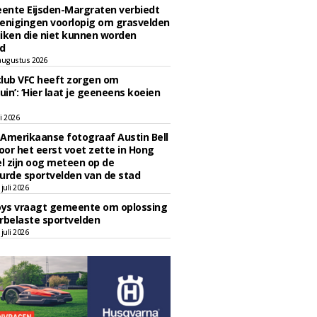
ente Eijsden-Margraten verbiedt
enigingen voorlopig om grasvelden
iken die niet kunnen worden
d
augustus 2026
lub VFC heeft zorgen om
uin’: ‘Hier laat je geeneens koeien
li 2026
Amerikaanse fotograaf Austin Bell
voor het eerst voet zette in Hong
el zijn oog meteen op de
urde sportvelden van de stad
juli 2026
oys vraagt gemeente om oplossing
rbelaste sportvelden
juli 2026