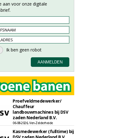
e aan voor onze digitale
brief.
Proefveldmedewerker/
Chauffeur
landbouwmachines bij DSV
zaden Nederland B.V.
06-08-2026, Ven-Zelderheide
Kasmedewerker (fulltime) bij
DSV zaden Nederland B.V.