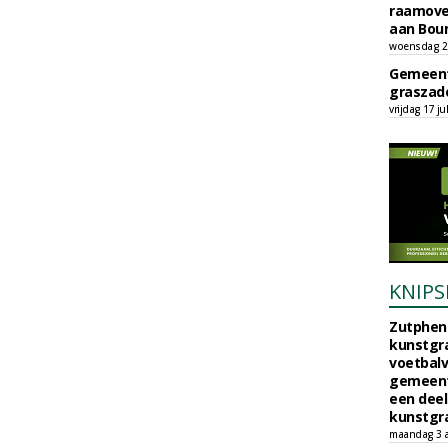
raamove
aan Bou
woensdag 29
Gemeent
graszade
vrijdag 17 ju
KNIPS
Zutphen 
kunstgra
voetbalv
gemeente
een deel
kunstgra
maandag 3 