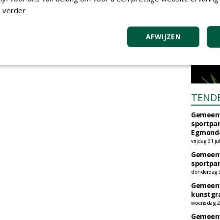
 verder
AFWIJZEN
TEND
Gemeent
sportpar
Egmond-
vrijdag 31 ju
Gemeent
sportpar
donderdag 30
Gemeent
kunstgra
woensdag 29
Gemeent