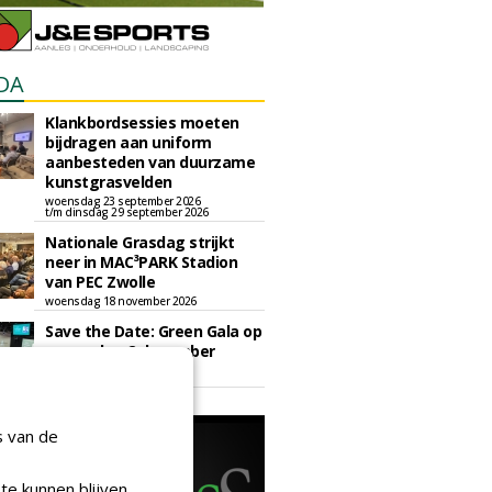
DA
Klankbordsessies moeten
bijdragen aan uniform
aanbesteden van duurzame
kunstgrasvelden
woensdag 23 september 2026
t/m dinsdag 29 september 2026
Nationale Grasdag strijkt
neer in MAC³PARK Stadion
van PEC Zwolle
woensdag 18 november 2026
Save the Date: Green Gala op
woensdag 2 december
woensdag 2 december 2026
s van de
te kunnen blijven