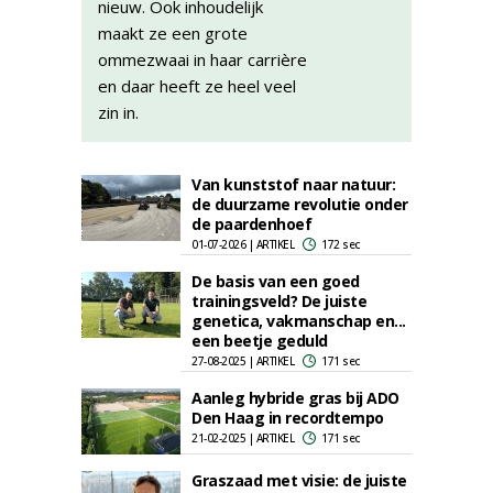
nieuw. Ook inhoudelijk
maakt ze een grote
ommezwaai in haar carrière
en daar heeft ze heel veel
zin in.
Van kunststof naar natuur:
de duurzame revolutie onder
de paardenhoef
01-07-2026 | ARTIKEL
172 sec
De basis van een goed
trainingsveld? De juiste
genetica, vakmanschap en...
een beetje geduld
27-08-2025 | ARTIKEL
171 sec
Aanleg hybride gras bij ADO
Den Haag in recordtempo
21-02-2025 | ARTIKEL
171 sec
Graszaad met visie: de juiste