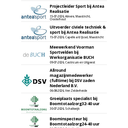
Projectleider Sport bij Antea
Realisatie
15-07-2026, Almere, Maastricht,
Oosterhout
Uitvoerder civiele techniek &
sport bij Antea Realisatie
15-07-2026, Capelle a/d IJssel, Maastricht
Meewerkend Voorman
Sportvelden bij
Werkorganisatie BUCH
09-07-2026, Castricum en Uitgeest
Allround
magazijnmedewerker
(fulltime) bij DSV zaden
Nederland B.V.
06-08-2026, Ven Zelderheide
Groeiplaats specialist bij
Boomtotaalzorg32-40 uur
30-07-2026, Schalkwijk
Boominspecteur bij
Boomtotaalzorg24-40 uur