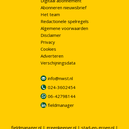
Digitaal abonnement
Abonneren nieuwsbrief
Het team
Redactionele spelregels
Algemene voorwaarden
Disclaimer
Privacy
Cookies
Adverteren
Verschijningsdata
info@nwst.nl
024-3602454
06-42798144
fieldmanager
fieldmanager.nl
|
greenkeeper.nl
|
stad-en-groen.nl
|