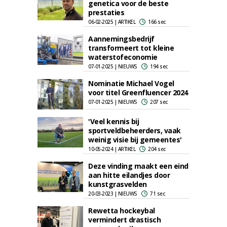
genetica voor de beste
prestaties
06-02-2025 | ARTIKEL
166 sec
Aannemingsbedrijf
transformeert tot kleine
waterstofeconomie
07-01-2025 | NIEUWS
194 sec
Nominatie Michael Vogel
voor titel Greenfluencer 2024
07-01-2025 | NIEUWS
207 sec
'Veel kennis bij
sportveldbeheerders, vaak
weinig visie bij gemeentes'
10-05-2024 | ARTIKEL
204 sec
Deze vinding maakt een eind
aan hitte eilandjes door
kunstgrasvelden
20-03-2023 | NIEUWS
71 sec
Rewetta hockeybal
vermindert drastisch