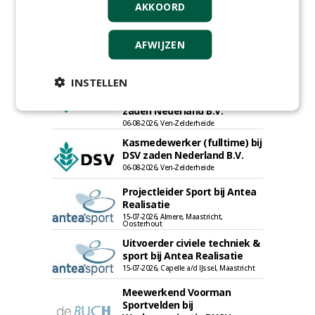
AKKOORD
AFWIJZEN
Proefveldmedewerker/
INSTELLEN
Chauffeur
landbouwmachines bij DSV
zaden Nederland B.V.
06-08-2026, Ven-Zelderheide
Kasmedewerker (fulltime) bij
DSV zaden Nederland B.V.
06-08-2026, Ven-Zelderheide
Projectleider Sport bij Antea
Realisatie
15-07-2026, Almere, Maastricht,
Oosterhout
Uitvoerder civiele techniek &
sport bij Antea Realisatie
15-07-2026, Capelle a/d IJssel, Maastricht
Meewerkend Voorman
Sportvelden bij