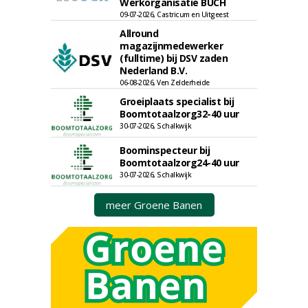
Werkorganisatie BUCH
09-07-2026, Castricum en Uitgeest
Allround
magazijnmedewerker
(fulltime) bij DSV zaden
Nederland B.V.
06-08-2026, Ven Zelderheide
Groeiplaats specialist bij
Boomtotaalzorg32-40 uur
30-07-2026, Schalkwijk
Boominspecteur bij
Boomtotaalzorg24-40 uur
30-07-2026, Schalkwijk
meer Groene Banen