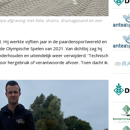
epe afgraving met folie, drains, drainagezand en een
 Hij werkte vijftien jaar in de paardensportwereld en
 de Olympische Spelen van 2021. Van dichtbij zag hij
erhouden en uiteindelijk weer verwijderd. 'Technisch
oor hergebruik of verantwoorde afvoer. Toen dacht ik: