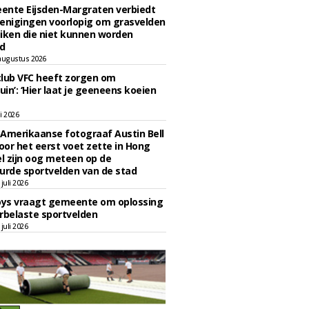
ente Eijsden-Margraten verbiedt
enigingen voorlopig om grasvelden
iken die niet kunnen worden
d
augustus 2026
lub VFC heeft zorgen om
uin’: ‘Hier laat je geeneens koeien
li 2026
Amerikaanse fotograaf Austin Bell
voor het eerst voet zette in Hong
el zijn oog meteen op de
urde sportvelden van de stad
juli 2026
oys vraagt gemeente om oplossing
rbelaste sportvelden
juli 2026