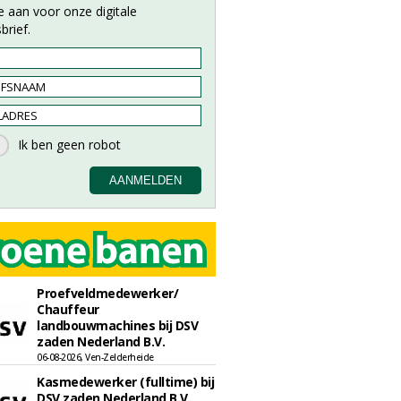
e aan voor onze digitale
brief.
Proefveldmedewerker/
Chauffeur
landbouwmachines bij DSV
zaden Nederland B.V.
06-08-2026, Ven-Zelderheide
Kasmedewerker (fulltime) bij
DSV zaden Nederland B.V.