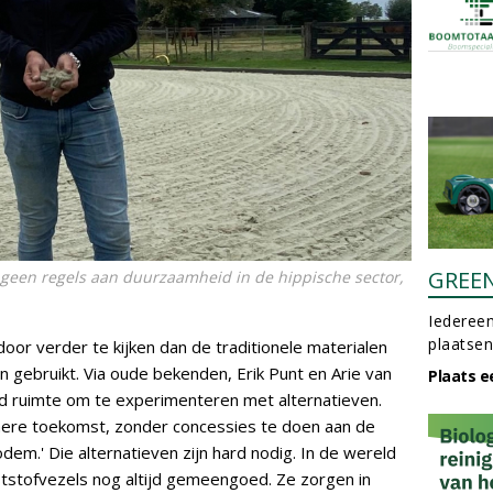
GREE
geen regels aan duurzaamheid in de hippische sector,
Iedereen
plaatsen
door verder te kijken dan de traditionele materialen
gebruikt. Via oude bekenden, Erik Punt en Arie van
Plaats e
nd ruimte om te experimenteren met alternatieven.
mere toekomst, zonder concessies te doen aan de
dem.' Die alternatieven zijn hard nodig. In de wereld
tstofvezels nog altijd gemeengoed. Ze zorgen in