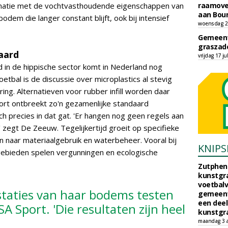
binatie met de vochtvasthoudende eigenschappen van
raamove
aan Bou
odem die langer constant blijft, ook bij intensief
woensdag 29
Gemeent
graszade
aard
vrijdag 17 ju
in de hippische sector komt in Nederland nog
etbal is de discussie over microplastics al stevig
ing. Alternatieven voor rubber infill worden daar
rt ontbreekt zo'n gezamenlijke standaard
 precies in dat gat. 'Er hangen nog geen regels aan
' zegt De Zeeuw. Tegelijkertijd groeit op specifieke
en naar materiaalgebruik en waterbeheer. Vooral bij
KNIPS
-gebieden spelen vergunningen en ecologische
Zutphen 
kunstgra
voetbalv
staties van haar bodems testen
gemeente
een deel
A Sport. 'Die resultaten zijn heel
kunstgra
maandag 3 