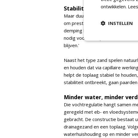
ontwikkelen.
Lees
Stabiliteit onder de hoeve
Maar duurzaamheid alleen is in de p
om prestaties en veiligheid. Een b
INSTELLEN
demping bieden en grip houden. 'J
nodig voor een optimaal function
blijven.'
Naast het type zand spelen natuurl
en houden dat via capillaire werki
helpt de toplaag stabiel te houden, 
stabiliteit ontbreekt, gaan paarden
Minder water, minder ver
Die vochtregulatie hangt samen 
geregeld met eb- en vloedsysteme
gebracht. De constructie bestaat ui
drainagezand en een toplaag. Volg
waterhuishouding op en minder ve