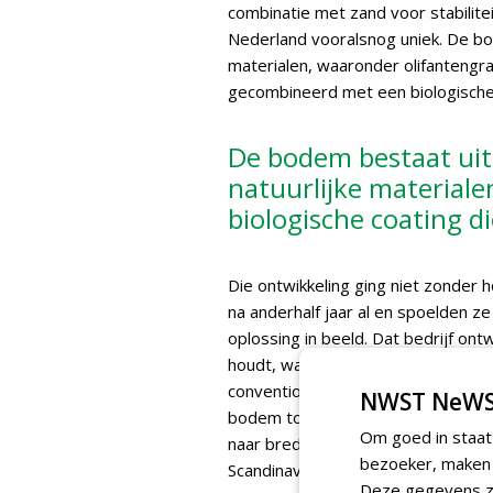
combinatie met zand voor stabilitei
Nederland vooralsnog uniek. De bo
materialen, waaronder olifantengr
gecombineerd met een biologische
De bodem bestaat uit
natuurlijke material
biologische coating 
Die ontwikkeling ging niet zonder 
na anderhalf jaar al en spoelden z
oplossing in beeld. Dat bedrijf ont
houdt, waardoor de bodem zeven t
conventionele systemen. Kort na de
NWST NeWS
bodem toegepast bij een medaillew
Om goed in staat
naar bredere internationale toepas
bezoeker, maken w
Scandinavië, ik zit veel in het Mi
Deze gegevens zi