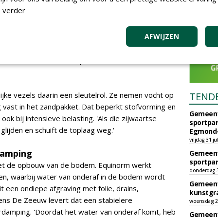
 verder
n
aardensport niet voldoende. Uiteindelijk draait alles
odem moet onder belasting stabiel blijven, voldoende
AFWIJZEN
e hebt neerwaartse, opwaartse en zijwaartse druk
erende bodem. Al die componenten moeten stabiel
ijke vezels daarin een sleutelrol. Ze nemen vocht op
TEND
ng vast in het zandpakket. Dat beperkt stofvorming en
Gemeent
ook bij intensieve belasting. 'Als die zijwaartse
sportpar
 glijden en schuift de toplaag weg.'
Egmond-
vrijdag 31 ju
damping
Gemeent
sportpar
met de opbouw van de bodem. Equinorm werkt
donderdag 30
n, waarbij water van onderaf in de bodem wordt
Gemeent
t een ondiepe afgraving met folie, drains,
kunstgra
ens De Zeeuw levert dat een stabielere
woensdag 29
rdamping. 'Doordat het water van onderaf komt, heb
Gemeent