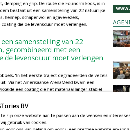
t, demping en grip. De route die Equinorm koos, is in
dem bestaat uit een samenstelling van 22 natuurlijke
as, hennep, schapenwol en agavevezels,
AGEN
 coating die de levensduur moet verlengen.
 een samenstelling van 22
en, gecombineerd met een
die de levensduur moet verlengen
hobbels. 'In het eerste traject degradeerden de vezels
e uit.' Via het Amerikaanse ArenaMend kwam een
wikkelde een coating die het materiaal langer stabiel
ot tien jaar mee moet gaan, vergelijkbaar met
 introductie, inmiddels een jaar geleden, werd de
Tories BV
innende springruiter in Londen. Dat opende de deur
 te zijn onze website aan te passen aan de wensen en interesse
sing. 'ArenaMend heeft veel contacten in Engeland en
ij gebruik van cookies.
dden-Oosten. Zo bestrijken we samen een groot gebied.'
jn voor ons van belang om voor u een prettige website ervaring 