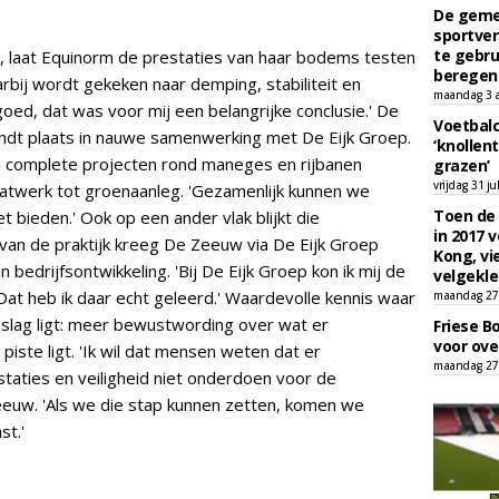
De geme
sportver
te gebru
n, laat Equinorm de prestaties van haar bodems testen
beregen
rbij wordt gekeken naar demping, stabiliteit en
maandag 3 
 goed, dat was voor mij een belangrijke conclusie.' De
Voetbalc
indt plaats in nauwe samenwerking met De Eijk Groep.
‘knollent
 complete projecten rond maneges en rijbanen
grazen’
vrijdag 31 ju
atwerk tot groenaanleg. 'Gezamenlijk kunnen we
Toen de 
 bieden.' Ook op een ander vlak blijkt die
in 2017 
an de praktijk kreeg De Zeeuw via De Eijk Groep
Kong, vi
bedrijfsontwikkeling. 'Bij De Eijk Groep kon ik mij de
velgekle
Dat heb ik daar echt geleerd.' Waardevolle kennis waar
maandag 27 
slag ligt: meer bewustwording over wat er
Friese B
voor ove
iste ligt. 'Ik wil dat mensen weten dat er
maandag 27 
staties en veiligheid niet onderdoen voor de
Zeeuw. 'Als we die stap kunnen zetten, komen we
st.'