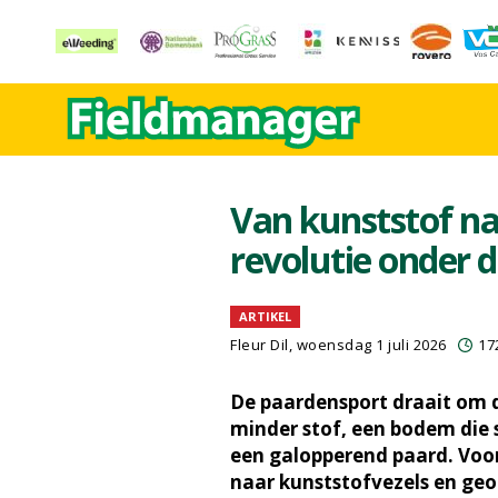
Van kunststof n
revolutie onder 
ARTIKEL
Fleur Dil
, woensdag 1 juli 2026
17
De paardensport draait om de
minder stof, een bodem die s
een galopperend paard. Voor
naar kunststofvezels en ge