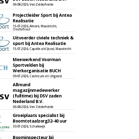
06-08-2026, Ven-Zelderheide
Projectleider Sport bij Antea
Realisatie
15-07-2026, Almere, Maastricht,
Oosterhout
Uitvoerder civiele techniek &
sport bij Antea Realisatie
15-07-2026, Capelle a/d IJssel, Maastricht
Meewerkend Voorman
Sportvelden bij
Werkorganisatie BUCH
09-07-2026, Castricum en Uitgeest
Allround
magazijnmedewerker
(fulltime) bij DSV zaden
Nederland B.V.
06-08-2026, Ven Zelderheide
Groeiplaats specialist bij
Boomtotaalzorg32-40 uur
30-07-2026, Schalkwijk
Boominspecteur bij