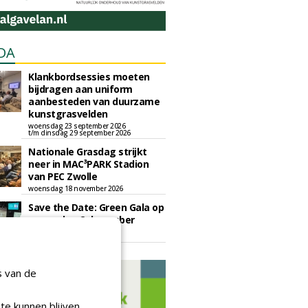
DA
Klankbordsessies moeten
bijdragen aan uniform
aanbesteden van duurzame
kunstgrasvelden
woensdag 23 september 2026
t/m dinsdag 29 september 2026
Nationale Grasdag strijkt
neer in MAC³PARK Stadion
van PEC Zwolle
woensdag 18 november 2026
Save the Date: Green Gala op
woensdag 2 december
woensdag 2 december 2026
s van de
te kunnen blijven