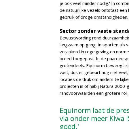
je ook veel minder nodig.' In com
de natuurlijke vezels ontstaat een b
gebruik of droge omstandigheden.
Sector zonder vaste stand
Bewustwording rond duurzaamheid 
langzaam op gang. In sporten als vo
verankerd in regelgeving en normer
breed toegepast. In de paardenspo
grotendeels. Equinorm beweegt zich
vast, dus er gebeurt nog niet veel,
locaties de druk om anders te kijk
projecten in of nabij Natura 2000
randvoorwaarden een grotere rol.
Equinorm laat de pre
via onder meer Kiwa IS
goed.'