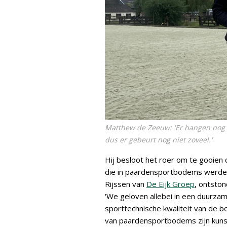
Matthew de Zeeuw: 'Er hangen nog 
dus er gebeurt nog niet zoveel.'
Hij besloot het roer om te gooien 
die in paardensportbodems werden 
Rijssen van
De Eijk Groep
, ontsto
'We geloven allebei in een duurza
sporttechnische kwaliteit van de bo
van paardensportbodems zijn kuns