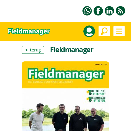
Fieldmanager
<
terug