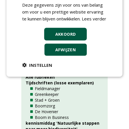
en nog veel meer wetenswaardigheden en
Deze gegevens zijn voor ons van belang
nieuws in deze uitgave. Veel leesplezier!
om voor u een prettige website ervaring
te kunnen blijven ontwikkelen.
Lees verder
Naam:
Fieldmanager
Jaar:
2026
AKKOORD
Nummer:
3
AFWIJZEN
Rubrieken
INSTELLEN
Alle rubrieken
Tijdschriften (losse exemplaren)
Fieldmanager
Greenkeeper
Stad + Groen
Boomzorg
De Hovenier
Boom in Business
kennismiddag 'Natuurlijke stappen
naar meer biodiversiteit'