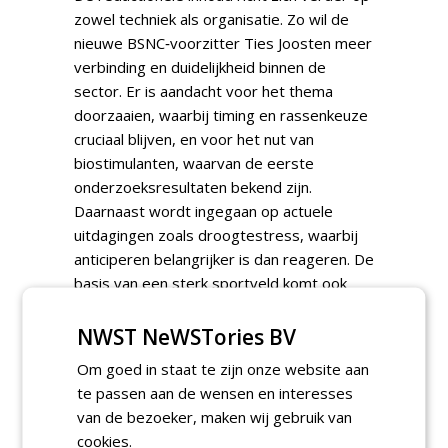
zowel techniek als organisatie. Zo wil de
nieuwe BSNC‑voorzitter Ties Joosten meer
verbinding en duidelijkheid binnen de
sector. Er is aandacht voor het thema
doorzaaien, waarbij timing en rassenkeuze
cruciaal blijven, en voor het nut van
biostimulanten, waarvan de eerste
onderzoeksresultaten bekend zijn.
Daarnaast wordt ingegaan op actuele
uitdagingen zoals droogtestress, waarbij
anticiperen belangrijker is dan reageren. De
basis van een sterk sportveld komt ook
aan bod, met nadruk op de rol van genetica
bij graskeuze. In de special staat UV‑C
NWST NeWSTories BV
ledverlichting centraal als nieuwe techniek
Om goed in staat te zijn onze website aan
binnen duurzaam veldbeheer. De
te passen aan de wensen en interesses
garantieverklaringen voor kunstgras van
van de bezoeker, maken wij gebruik van
BSNC en VSG worden naast elkaar gelegd
cookies.