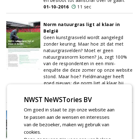
en besloot tot aanschaf over te gaan.
01-10-2016
11 sec
Norm natuurgras ligt al klaar in
België
Geen kunstgrasveld wordt aangelegd
zonder keuring. Maar hoe zit dat met
natuurgrasvelden? Moet er geen
natuurgrasnorm komen? Ja, zegt 100%
van de respondenten in een mini-
enquête die deze zomer op onze website
stond. Maar hoe? Fieldmanager heeft
goed nieuws: die norm ligt al klaar bij
onze zuiderburen.
01-10-2016
10 sec
NWST NeWSTories BV
Om goed in staat te zijn onze website aan
Verniewde accommodatie slaat brug
te passen aan de wensen en interesses
tussen top- en breedtesport
van de bezoeker, maken wij gebruik van
HC ‘s-Hertogenbosch is sinds 28 februari
cookies.
de gelukkige eigenaar van een overdekte