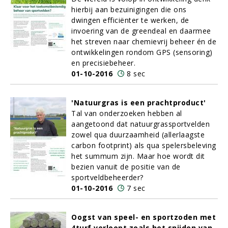
hierbij aan bezuinigingen die ons
dwingen efficiënter te werken, de
invoering van de greendeal en daarmee
het streven naar chemievrij beheer én de
ontwikkelingen rondom GPS (sensoring)
en precisiebeheer.
01-10-2016
8 sec
'Natuurgras is een prachtproduct'
Tal van onderzoeken hebben al
aangetoond dat natuurgrassportvelden
zowel qua duurzaamheid (allerlaagste
carbon footprint) als qua spelersbeleving
het summum zijn. Maar hoe wordt dit
bezien vanuit de positie van de
sportveldbeheerder?
01-10-2016
7 sec
Oogst van speel- en sportzoden met
4turf verloopt zoals het snijden van