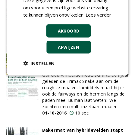
Deze gegevens zijn voor ons van belang
tribune met capaciteit voor 2000
toeschouwers. Hiermee is het
om voor u een prettige website ervaring
gemeentelijke hockeycomplex aan de
te kunnen blijven ontwikkelen.
Lees verder
Oosterplas getransformeerd tot een
wedstrijd- en trainingsaccommodatie
AKKOORD
voor tophockey.
01-10-2016
8 sec
AFWIJZEN
Trimax Snake glijdt als een slang
over de baan in Almere
INSTELLEN
Jan Buman, hoofdgreenkeeper bij
Golfclub Almeerderhout, schafte een jaar
geleden de Trimax Snake aan om de
rough te maaien. Inmiddels maait hij er
ook de fairways en de bermen langs de
paden mee! Buman laat weten: ‘We
zochten een multi-inzetbare maaier.
01-10-2016
10 sec
Bakermat van hybridevelden stapt