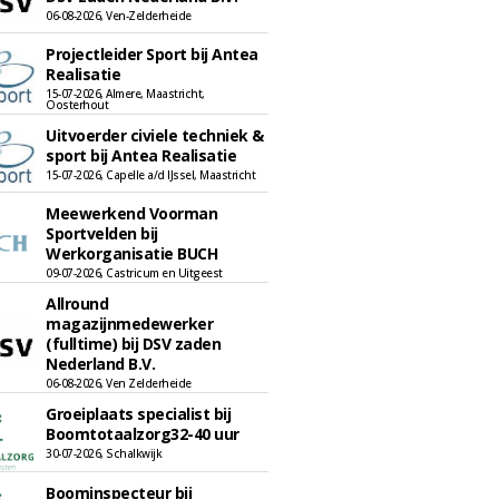
06-08-2026, Ven-Zelderheide
Projectleider Sport bij Antea
Realisatie
15-07-2026, Almere, Maastricht,
Oosterhout
Uitvoerder civiele techniek &
sport bij Antea Realisatie
15-07-2026, Capelle a/d IJssel, Maastricht
Meewerkend Voorman
Sportvelden bij
Werkorganisatie BUCH
09-07-2026, Castricum en Uitgeest
Allround
magazijnmedewerker
(fulltime) bij DSV zaden
Nederland B.V.
06-08-2026, Ven Zelderheide
Groeiplaats specialist bij
Boomtotaalzorg32-40 uur
30-07-2026, Schalkwijk
Boominspecteur bij