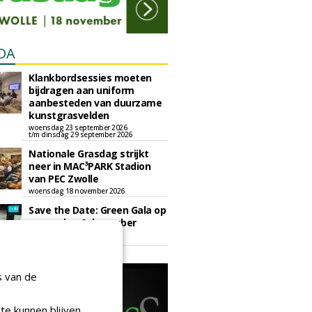
DA
Klankbordsessies moeten
bijdragen aan uniform
aanbesteden van duurzame
kunstgrasvelden
woensdag 23 september 2026
t/m dinsdag 29 september 2026
Nationale Grasdag strijkt
neer in MAC³PARK Stadion
van PEC Zwolle
woensdag 18 november 2026
Save the Date: Green Gala op
woensdag 2 december
woensdag 2 december 2026
s van de
te kunnen blijven