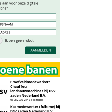
e aan voor onze digitale
brief.
Proefveldmedewerker/
Chauffeur
landbouwmachines bij DSV
zaden Nederland B.V.
06-08-2026, Ven-Zelderheide
Kasmedewerker (fulltime) bij
DSV zaden Nederland B.V.