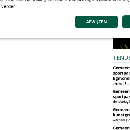
 verder
AFWIJZEN
TEND
Gemeent
sportpar
Egmond-
vrijdag 31 ju
Gemeent
sportpar
donderdag 30
Gemeent
kunstgra
woensdag 29
Gemeent