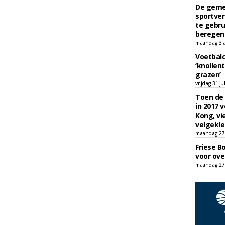
De geme
sportver
te gebru
beregen
maandag 3 
Voetbalc
‘knollent
grazen’
vrijdag 31 ju
Toen de 
in 2017 
Kong, vi
velgekle
maandag 27 
Friese B
voor ove
maandag 27 