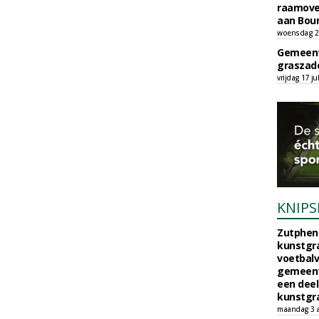
raamove
aan Bou
woensdag 29
Gemeent
graszade
vrijdag 17 ju
KNIPS
Zutphen 
kunstgra
voetbalv
gemeente
een deel
kunstgra
maandag 3 