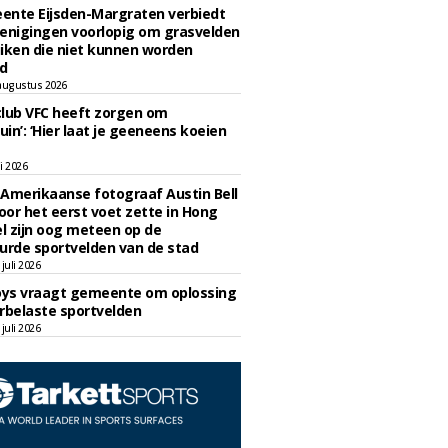
ente Eijsden-Margraten verbiedt
enigingen voorlopig om grasvelden
iken die niet kunnen worden
d
augustus 2026
lub VFC heeft zorgen om
uin’: ‘Hier laat je geeneens koeien
li 2026
Amerikaanse fotograaf Austin Bell
voor het eerst voet zette in Hong
el zijn oog meteen op de
urde sportvelden van de stad
juli 2026
oys vraagt gemeente om oplossing
rbelaste sportvelden
juli 2026