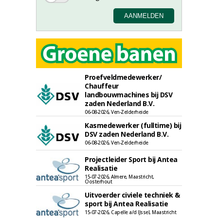
Proefveldmedewerker/
Chauffeur
landbouwmachines bij DSV
zaden Nederland B.V.
06-08-2026, Ven-Zelderheide
Kasmedewerker (fulltime) bij
DSV zaden Nederland B.V.
06-08-2026, Ven-Zelderheide
Projectleider Sport bij Antea
Realisatie
15-07-2026, Almere, Maastricht,
Oosterhout
Uitvoerder civiele techniek &
sport bij Antea Realisatie
15-07-2026, Capelle a/d IJssel, Maastricht