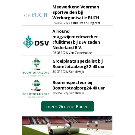
Meewerkend Voorman
Sportvelden bij
Werkorganisatie BUCH
09-07-2026, Castricum en Uitgeest
Allround
magazijnmedewerker
(fulltime) bij DSV zaden
Nederland B.V.
06-08-2026, Ven Zelderheide
Groeiplaats specialist bij
Boomtotaalzorg32-40 uur
30-07-2026, Schalkwijk
Boominspecteur bij
Boomtotaalzorg24-40 uur
30-07-2026, Schalkwijk
meer Groene Banen