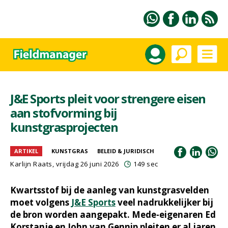
J&E Sports pleit voor strengere eisen
aan stofvorming bij
kunstgrasprojecten
ARTIKEL
KUNSTGRAS
BELEID & JURIDISCH
Karlijn Raats
, vrijdag 26 juni 2026
149 sec
Kwartsstof bij de aanleg van kunstgrasvelden
moet volgens
J&E Sports
veel nadrukkelijker bij
de bron worden aangepakt. Mede-eigenaren Ed
Korstanje en John van Gennip pleiten er al jaren