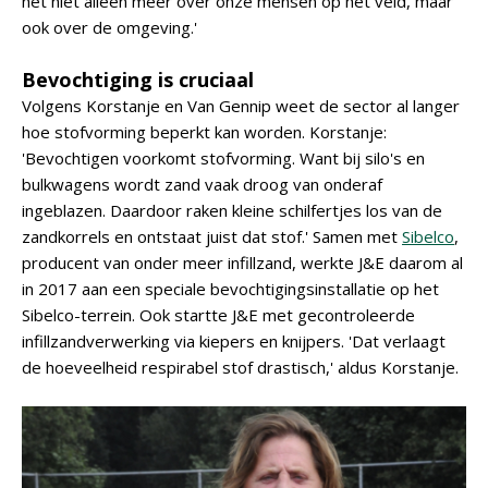
het niet alleen meer over onze mensen op het veld, maar
ook over de omgeving.'
Bevochtiging is cruciaal
Volgens Korstanje en Van Gennip weet de sector al langer
hoe stofvorming beperkt kan worden. Korstanje:
'Bevochtigen voorkomt stofvorming. Want bij silo's en
bulkwagens wordt zand vaak droog van onderaf
ingeblazen. Daardoor raken kleine schilfertjes los van de
zandkorrels en ontstaat juist dat stof.' Samen met
Sibelco
,
producent van onder meer infillzand, werkte J&E daarom al
in 2017 aan een speciale bevochtigingsinstallatie op het
Sibelco-terrein. Ook startte J&E met gecontroleerde
infillzandverwerking via kiepers en knijpers. 'Dat verlaagt
de hoeveelheid respirabel stof drastisch,' aldus Korstanje.