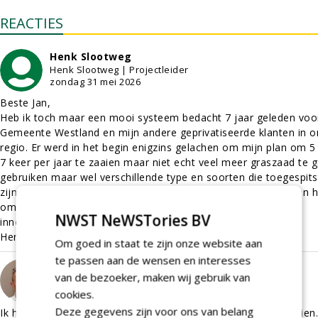
REACTIES
Henk Slootweg
Henk Slootweg | Projectleider
zondag 31 mei 2026
Beste Jan,
Heb ik toch maar een mooi systeem bedacht 7 jaar geleden voo
Gemeente Westland en mijn andere geprivatiseerde klanten in o
regio. Er werd in het begin enigzins gelachen om mijn plan om 5
7 keer per jaar te zaaien maar niet echt veel meer graszaad te 
gebruiken maar wel verschillende type en soorten die toegespits
zijn op het tijdstip van het jaar. Maar zie nu eens hoe iedereen 
om armt heeft. Goed dat de markt zich blijft aanpassen en
NWST NeWSTories BV
innoveren.
Henk Slootweg, AH Vrij Groen, Grond & Infra
Om goed in staat te zijn onze website aan
te passen aan de wensen en interesses
Hein van Iersel
van de bezoeker, maken wij gebruik van
Hein van Iersel | Algemeen Directeur
zondag 31 mei 2026
cookies.
Deze gegevens zijn voor ons van belang
Ik hoop dat voldoende duidelijk is in dit verhaal over doorzaaien.