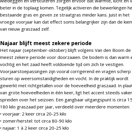
wiedeggen en verticuteren zorgen ervoor dat warmte, lucht en 
beter in de toplaag komen. Tegelijk activeren die bewerkingen h
bestaande gras en geven ze straatgras minder kans. Juist in het
vroege voorjaar kan dat effect soms belangrijker zijn dan de kie
van nieuw graszaad zelf.
Najaar blijft meest zekere periode
Het najaar (september-oktober) blijft volgens Van den Boom de
meest zekere periode voor doorzaaien. De bodem is dan warm 
vochtig en het zaad heeft voldoende tijd om zich te vestigen.
Voorjaarstoepassingen zijn vooral corrigerend en vragen scherp
sturen op weersomstandigheden en vocht. In de praktijk wordt
gewerkt met richtgetallen voor de hoeveelheid graszaad. In plaa
van grote hoeveelheden in één keer, ligt het accent steeds vake
spreiden over het seizoen. Een gangbaar uitgangspunt is circa 1
180 kilo graszaad per jaar, verdeeld over meerdere momenten:
• voorjaar: 2 keer circa 20-25 kilo
• zomer/herstel: tot circa 80-90 kilo
• najaar: 1 à 2 keer circa 20-25 kilo