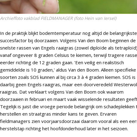
Archieffoto vakblad FIELDMANAGER (foto Hein van Iersel)
In de praktijk blijkt bodemtemperatuur nog altijd de belangrijkste
succesfactor bij doorzaaien. Volgens Van den Boom beginnen de
snelste rassen van Engels raaigras (zowel diploïde als tetraploïd
vanaf ongeveer 8 graden Celsius te kiemen, terwijl tragere rass
eerder richting de 12 graden gaan. 'Een veilig en realistisch
gemiddelde is 10 graden,' aldus Van den Boom. Alleen specifieke
soorten zoals SOS kunnen al bij circa 3 à 4 graden kiemen. SOS is
daarbij geen Engels raaigras, maar een doorveredeld Westerwo
raaigras. Dat verklaart volgens Van den Boom ook waarom
doorzaaien in februari en maart vaak wisselende resultaten geeft
Tegelijk is juist die vroege periode belangrijk om schadeplekken 
herstellen en straatgras minder kans te geven. Ervaren
fieldmanagers zien voorjaarsdoorzaai daarom vooral als een eer
herstelstap richting het hoofdonderhoud later in het seizoen.