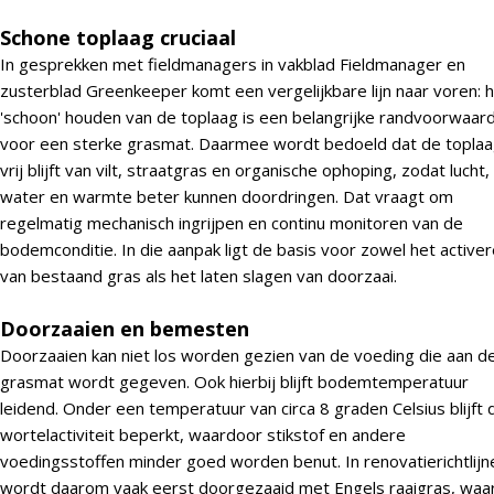
Schone toplaag cruciaal
In gesprekken met fieldmanagers in vakblad Fieldmanager en
zusterblad Greenkeeper komt een vergelijkbare lijn naar voren: 
'schoon' houden van de toplaag is een belangrijke randvoorwaar
voor een sterke grasmat. Daarmee wordt bedoeld dat de topla
vrij blijft van vilt, straatgras en organische ophoping, zodat lucht,
water en warmte beter kunnen doordringen. Dat vraagt om
regelmatig mechanisch ingrijpen en continu monitoren van de
bodemconditie. In die aanpak ligt de basis voor zowel het active
van bestaand gras als het laten slagen van doorzaai.
Doorzaaien en bemesten
Doorzaaien kan niet los worden gezien van de voeding die aan d
grasmat wordt gegeven. Ook hierbij blijft bodemtemperatuur
leidend. Onder een temperatuur van circa 8 graden Celsius blijft 
wortelactiviteit beperkt, waardoor stikstof en andere
voedingsstoffen minder goed worden benut. In renovatierichtlijn
wordt daarom vaak eerst doorgezaaid met Engels raaigras, waa