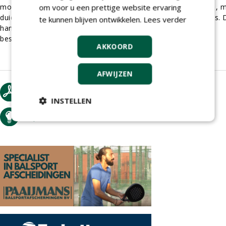
mocht het (met de visie van Jan van de Boom) opspschrijven , 
om voor u een prettige website ervaring
duidelijk moet zijn dat er niet één weg naat een perfect veld is. 
te kunnen blijven ontwikkelen.
Lees verder
hangt van heel veel dingen af: grondslag. Budget, bespeling,
beschikbare genetica. Etc
AKKOORD
AFWIJZEN
download artikel
INSTELLEN
tip de redactie