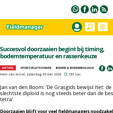
Succesvol doorzaaien begint bij timing,
bodemtemperatuur en rassenkeuze
ARTIKEL
SPORTVELDTECHNIEK
BODEM & BODEMBIOLOGIE
Hein van Iersel
, zaterdag 30 mei 2026
181 sec
Jan van den Boom: 'De Grasgids bewijst het: de
slechtste diploïd is nog steeds beter dan de be
tetra'
Doorzaaien blijft voor veel fieldmanagers noodzakel