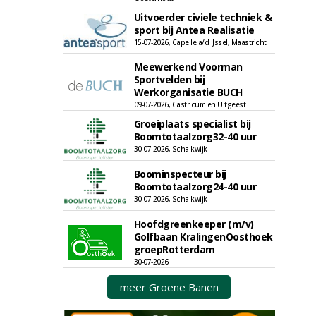
Uitvoerder civiele techniek &
sport bij Antea Realisatie
15-07-2026, Capelle a/d IJssel, Maastricht
Meewerkend Voorman
Sportvelden bij
Werkorganisatie BUCH
09-07-2026, Castricum en Uitgeest
Groeiplaats specialist bij
Boomtotaalzorg32-40 uur
30-07-2026, Schalkwijk
Boominspecteur bij
Boomtotaalzorg24-40 uur
30-07-2026, Schalkwijk
Hoofdgreenkeeper (m/v)
Golfbaan KralingenOosthoek
groepRotterdam
30-07-2026
meer Groene Banen