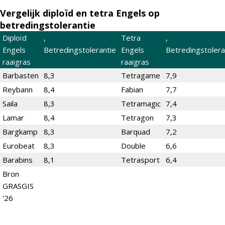
Vergelijk diploïd en tetra Engels op
betredingstolerantie
Diploïd
,
Tetra
,
Engels
Betredingstolerantie
Engels
Betredingstolera
raaigras
raaigras
Barbasten
8,3
Tetragame
7,9
Reybann
8,4
Fabian
7,7
Saila
8,3
Tetramagic
7,4
Lamar
8,4
Tetragon
7,3
Bargkamp
8,3
Barquad
7,2
Eurobeat
8,3
Double
6,6
Barabins
8,1
Tetrasport
6,4
Bron
GRASGIS
'26