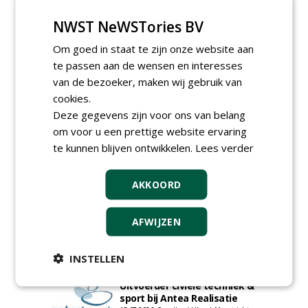
NWST NeWSTories BV
Om goed in staat te zijn onze website aan
te passen aan de wensen en interesses
van de bezoeker, maken wij gebruik van
cookies.
Deze gegevens zijn voor ons van belang
Proefveldmedewerker/
om voor u een prettige website ervaring
Chauffeur
landbouwmachines bij DSV
te kunnen blijven ontwikkelen.
Lees verder
zaden Nederland B.V.
06-08-2026, Ven-Zelderheide
AKKOORD
Kasmedewerker (fulltime) bij
DSV zaden Nederland B.V.
06-08-2026, Ven-Zelderheide
AFWIJZEN
Projectleider Sport bij Antea
Realisatie
INSTELLEN
15-07-2026, Almere, Maastricht,
Oosterhout
Uitvoerder civiele techniek &
sport bij Antea Realisatie