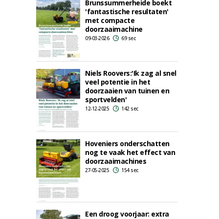
Brunssummerheide boekt
'fantastische resultaten'
met compacte
doorzaaimachine
09-03-2026
69 sec
Niels Roovers:'Ik zag al snel
veel potentie in het
doorzaaien van tuinen en
sportvelden'
12-12-2025
142 sec
Hoveniers onderschatten
nog te vaak het effect van
doorzaaimachines
27-05-2025
154 sec
Een droog voorjaar: extra