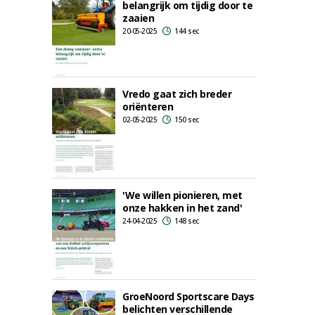
belangrijk om tijdig door te
zaaien
20-05-2025
144 sec
Vredo gaat zich breder
oriënteren
02-05-2025
150 sec
'We willen pionieren, met
onze hakken in het zand'
24-04-2025
148 sec
GroeNoord Sportscare Days
belichten verschillende