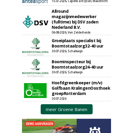
15-07-2026, Capelle a/d IJssel, Maastricht
Allround
magazijnmedewerker
(fulltime) bij DSV zaden
Nederland B.V.
06-08-2026, Ven Zelderheide
Groeiplaats specialist bij
Boomtotaalzorg32-40 uur
30-07-2026, Schalkwijk
Boominspecteur bij
Boomtotaalzorg24-40 uur
30-07-2026, Schalkwijk
Hoofdgreenkeeper (m/v)
Golfbaan KralingenOosthoek
groepRotterdam
30-07-2026
meer Groene Banen