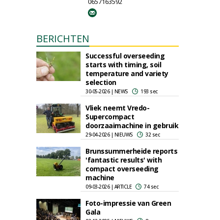
0657163592
BERICHTEN
Successful overseeding
starts with timing, soil
temperature and variety
selection
30-05-2026 | NEWS
193 sec
Vliek neemt Vredo-
Supercompact
doorzaaimachine in gebruik
29-04-2026 | NIEUWS
32 sec
Brunssummerheide reports
'fantastic results' with
compact overseeding
machine
09-03-2026 | ARTICLE
74 sec
Foto-impressie van Green
Gala