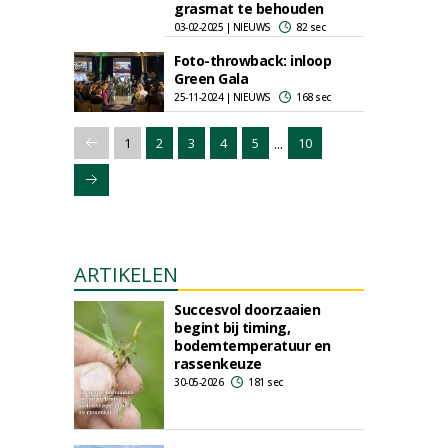
grasmat te behouden
03-02-2025 | NIEUWS
82 sec
Foto-throwback: inloop
Green Gala
25-11-2024 | NIEUWS
168 sec
...
1
2
3
4
5
10
ARTIKELEN
Succesvol doorzaaien
begint bij timing,
bodemtemperatuur en
rassenkeuze
30-05-2026
181 sec