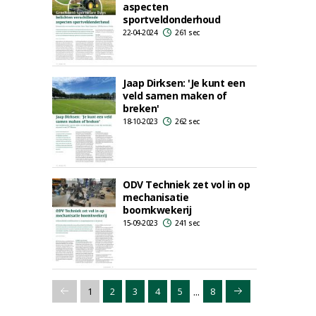
aspecten
sportveldonderhoud
22-04-2024
261 sec
Jaap Dirksen: 'Je kunt een
veld samen maken of
breken'
18-10-2023
262 sec
ODV Techniek zet vol in op
mechanisatie
boomkwekerij
15-09-2023
241 sec
...
1
2
3
4
5
8