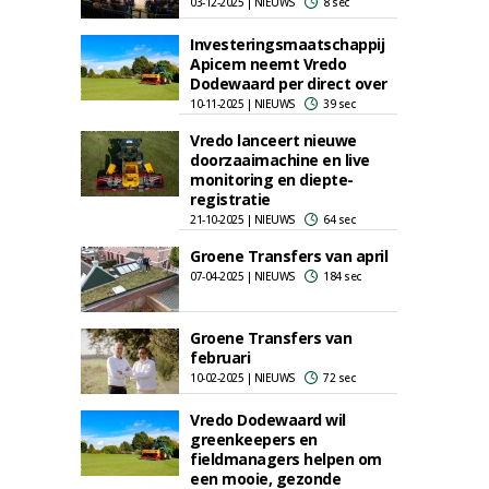
03-12-2025 | NIEUWS
8 sec
Investeringsmaatschappij
Apicem neemt Vredo
Dodewaard per direct over
10-11-2025 | NIEUWS
39 sec
Vredo lanceert nieuwe
doorzaaimachine en live
monitoring en diepte-
registratie
21-10-2025 | NIEUWS
64 sec
Groene Transfers van april
07-04-2025 | NIEUWS
184 sec
Groene Transfers van
februari
10-02-2025 | NIEUWS
72 sec
Vredo Dodewaard wil
greenkeepers en
fieldmanagers helpen om
een mooie, gezonde