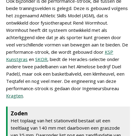
Ook bijzonder is de performance-strook, die tussen de
beide trainingsvelden is gelegd. Deze is gebouwd volgens
het zogenaamd Athletic Skills Model (ASM), dat is
ontwikkeld door fysiotherapeut René Wormhout.
Wormhout heeft dit systeem ontwikkeld met als
achterliggend idee dat je als sporter kunt groeien door
veel verschillende vormen van bewegen aan te bieden. De
performance-strook, die wordt gebouwd door
KSP
Kunstgras
en
SKOR
, biedt de Heracles-selectie onder
andere twee padelbanen van het Almelose bedrijf Duel
Padel;l, maar ook een basketbalveld, een klimheuvel, een
Teqtafel en nog veel meer. De engineering van deze
performance-strook is gedaan door Ingenieursbureau
Kragten
.
Zoden
Het toplaag van het stationveld bestaat uit een
teeltlaag van 140 mm met daarboven een graszode
van 35 mm. Daaronder ligt nog een zandfundatie van