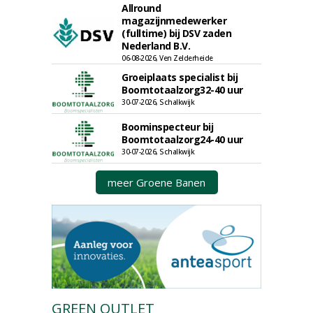
Allround
magazijnmedewerker
(fulltime) bij DSV zaden
Nederland B.V.
06-08-2026, Ven Zelderheide
Groeiplaats specialist bij
Boomtotaalzorg32-40 uur
30-07-2026, Schalkwijk
Boominspecteur bij
Boomtotaalzorg24-40 uur
30-07-2026, Schalkwijk
meer Groene Banen
GREEN OUTLET