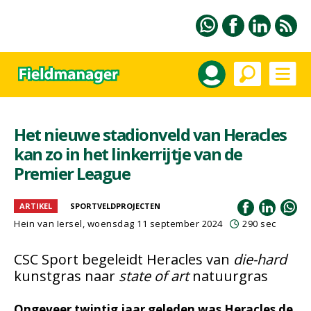
Het nieuwe stadionveld van Heracles
kan zo in het linkerrijtje van de
Premier League
ARTIKEL
SPORTVELDPROJECTEN
Hein van Iersel
, woensdag 11 september 2024
290 sec
CSC Sport begeleidt Heracles van
die-hard
kunstgras naar
state of art
natuurgras
Ongeveer twintig jaar geleden was Heracles de