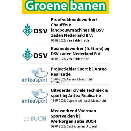
Proefveldmedewerker/
Chauffeur
landbouwmachines bij DSV
zaden Nederland B.V.
06-08-2026, Ven-Zelderheide
Kasmedewerker (fulltime) bij
DSV zaden Nederland B.V.
06-08-2026, Ven-Zelderheide
Projectleider Sport bij Antea
Realisatie
15-07-2026, Almere, Maastricht,
Oosterhout
Uitvoerder civiele techniek &
sport bij Antea Realisatie
15-07-2026, Capelle a/d IJssel, Maastricht
Meewerkend Voorman
Sportvelden bij
Werkorganisatie BUCH
09-07-2026, Castricum en Uitgeest