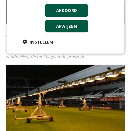
AKKOORD
AFWIJZEN
Vlnr is hier de opbouw van de krattenlaag te zien UIterst
links het waterdichte folie en dan vervolgens
INSTELLEN
waterverdelend vliesdoek, de krattenlaag met één zichtbare
cone
en opnieuw het vliesdoek. Daarop komt een
zandpakket, de teeltlaag en de graszode