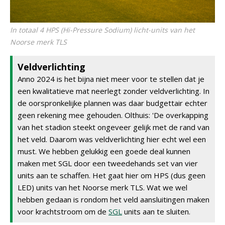
In totaal 4 HPS (Hi-Pressure Sodium) licht-units van het
Noorse merk TLS
Veldverlichting
Anno 2024 is het bijna niet meer voor te stellen dat je
een kwalitatieve mat neerlegt zonder veldverlichting. In
de oorspronkelijke plannen was daar budgettair echter
geen rekening mee gehouden. Olthuis: 'De overkapping
van het stadion steekt ongeveer gelijk met de rand van
het veld. Daarom was veldverlichting hier echt wel een
must. We hebben gelukkig een goede deal kunnen
maken met SGL door een tweedehands set van vier
units aan te schaffen. Het gaat hier om HPS (dus geen
LED) units van het Noorse merk TLS. Wat we wel
hebben gedaan is rondom het veld aansluitingen maken
voor krachtstroom om de
SGL
units aan te sluiten.