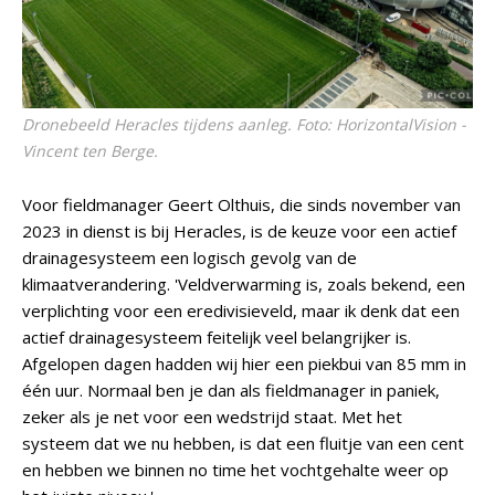
Dronebeeld Heracles tijdens aanleg. Foto: HorizontalVision -
Vincent ten Berge.
Voor fieldmanager Geert Olthuis, die sinds november van
2023 in dienst is bij Heracles, is de keuze voor een actief
drainagesysteem een logisch gevolg van de
klimaatverandering. 'Veldverwarming is, zoals bekend, een
verplichting voor een eredivisieveld, maar ik denk dat een
actief drainagesysteem feitelijk veel belangrijker is.
Afgelopen dagen hadden wij hier een piekbui van 85 mm in
één uur. Normaal ben je dan als fieldmanager in paniek,
zeker als je net voor een wedstrijd staat. Met het
systeem dat we nu hebben, is dat een fluitje van een cent
en hebben we binnen no time het vochtgehalte weer op