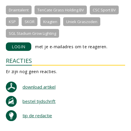
Draintalent
TenCate Grass Holding BV
CSC Sport BV
KSP
SKOR
Kragten
Uniek Graszoden
SGL Stadium Grow Lighting
LOGIN
met je e-mailadres om te reageren.
REACTIES
Er zijn nog geen reacties.
download artikel
bestel tijdschrift
tip de redactie