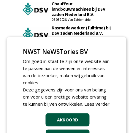
Chauffeur
landbouwmachines bij DSV
zaden Nederland B.V.
06-08-2026, Ven-Zelderheide
Kasmedewerker (fulltime) bij
DSV zaden Nederland B.V.
06-08-2026, Ven-Zelderheide
Projectleider Sport bij Antea
NWST NeWSTories BV
Realisatie
15-07-2026, Almere, Maastricht,
Om goed in staat te zijn onze website aan
Oosterhout
te passen aan de wensen en interesses
Uitvoerder civiele techniek &
van de bezoeker, maken wij gebruik van
sport bij Antea Realisatie
15-07-2026, Capelle a/d IJssel, Maastricht
cookies.
Deze gegevens zijn voor ons van belang
Allround
om voor u een prettige website ervaring
magazijnmedewerker
(fulltime) bij DSV zaden
te kunnen blijven ontwikkelen.
Lees verder
Nederland B.V.
06-08-2026, Ven Zelderheide
AKKOORD
Groeiplaats specialist bij
Boomtotaalzorg32-40 uur
30-07-2026, Schalkwijk