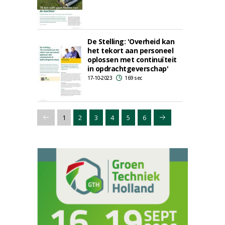
De Stelling: 'Overheid kan
het tekort aan personeel
oplossen met continuïteit
in opdrachtgeverschap'
17-10-2023
169 sec
1
2
3
4
5
6