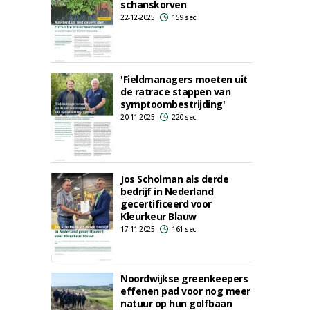
schanskorven
22-12-2025
159 sec
'Fieldmanagers moeten uit
de ratrace stappen van
symptoombestrijding'
20-11-2025
220 sec
Jos Scholman als derde
bedrijf in Nederland
gecertificeerd voor
Kleurkeur Blauw
17-11-2025
161 sec
Noordwijkse greenkeepers
effenen pad voor nog meer
natuur op hun golfbaan