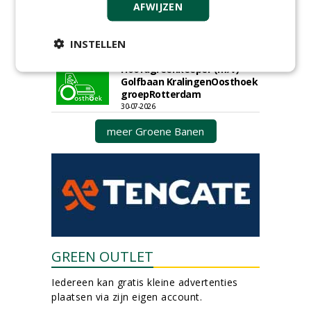
AFWIJZEN
Boominspecteur bij
Boomtotaalzorg24-40 uur
INSTELLEN
30-07-2026, Schalkwijk
Hoofdgreenkeeper (m/v)
Golfbaan KralingenOosthoek
groepRotterdam
30-07-2026
meer Groene Banen
GREEN OUTLET
Iedereen kan gratis kleine advertenties
plaatsen via zijn eigen account.