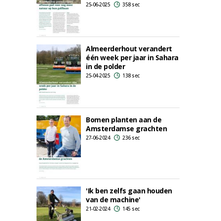
25-06-2025
358 sec
Almeerderhout verandert
één week per jaar in Sahara
in de polder
25-04-2025
138 sec
Bomen planten aan de
Amsterdamse grachten
27-06-2024
236 sec
'Ik ben zelfs gaan houden
van de machine'
21-02-2024
145 sec