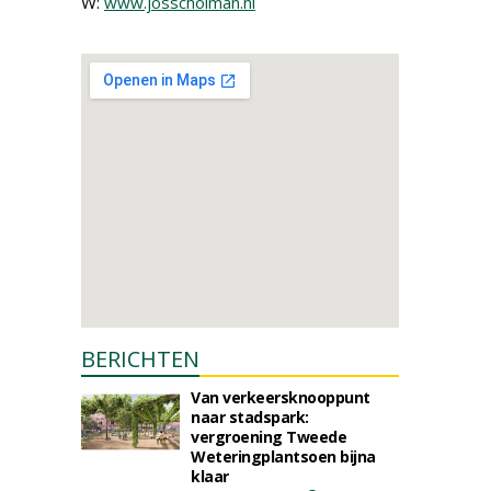
W:
www.josscholman.nl
BERICHTEN
Van verkeersknooppunt
naar stadspark:
vergroening Tweede
Weteringplantsoen bijna
klaar