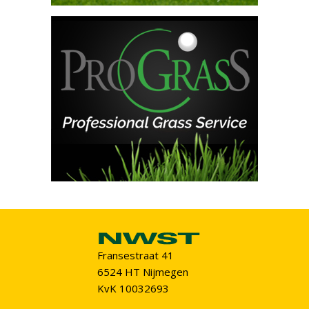
Fransestraat 41
6524 HT Nijmegen
KvK 10032693