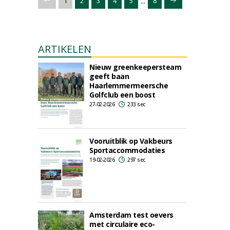
...
1
2
3
4
5
8
ARTIKELEN
Nieuw greenkeepersteam
geeft baan
Haarlemmermeersche
Golfclub een boost
27-02-2026
233 sec
Vooruitblik op Vakbeurs
Sportaccommodaties
19-02-2026
297 sec
Amsterdam test oevers
met circulaire eco-