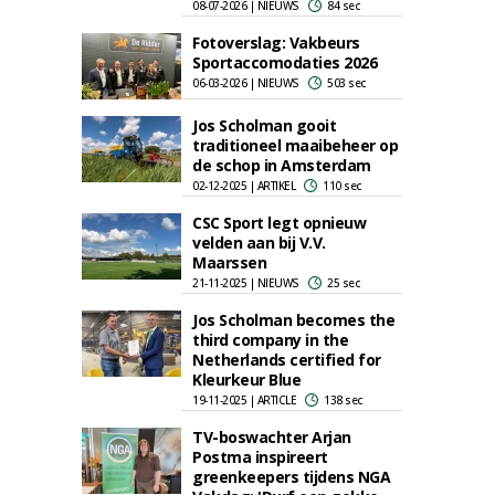
08-07-2026 | NIEUWS
84 sec
Fotoverslag: Vakbeurs
Sportaccomodaties 2026
06-03-2026 | NIEUWS
503 sec
Jos Scholman gooit
traditioneel maaibeheer op
de schop in Amsterdam
02-12-2025 | ARTIKEL
110 sec
CSC Sport legt opnieuw
velden aan bij V.V.
Maarssen
21-11-2025 | NIEUWS
25 sec
Jos Scholman becomes the
third company in the
Netherlands certified for
Kleurkeur Blue
19-11-2025 | ARTICLE
138 sec
TV-boswachter Arjan
Postma inspireert
greenkeepers tijdens NGA