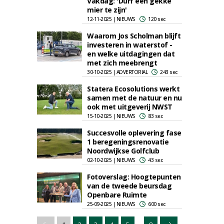
Vakdag: 'Durf een gekke
mier te zijn'
12-11-2025 | NIEUWS
120 sec
Waarom Jos Scholman blijft
investeren in waterstof -
en welke uitdagingen dat
met zich meebrengt
30-10-2025 | ADVERTORIAL
243 sec
Statera Ecosolutions werkt
samen met de natuur en nu
ook met uitgeverij NWST
15-10-2025 | NIEUWS
83 sec
Succesvolle oplevering fase
1 beregeningsrenovatie
Noordwijkse Golfclub
02-10-2025 | NIEUWS
43 sec
Fotoverslag: Hoogtepunten
van de tweede beursdag
Openbare Ruimte
25-09-2025 | NIEUWS
600 sec