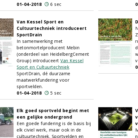
01-04-2018
6 sec
0
Van Kessel Sport en
D
Cultuurtechniek introduceert
N
SportDrain
Z
In samenwerking met
r
betonmortelproducent Mebin
d
(onderdeel van HeidelbergCement
w
Group) introduceert
Van Kessel
v
Sport en Cultuurtechniek
0
SportDrain, dé duurzame
maatwerkfundering voor
sportvelden.
01-04-2018
5 sec
Elk goed sportveld begint met
V
een gelijke ondergrond
v
Een goede fundering is de basis bij
v
elk civiel werk, maar ook in de
M
cultuurtechniek. Sportvelden en
n