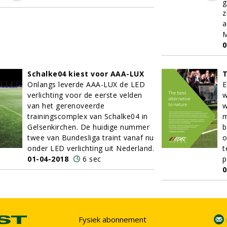
g
z
a
M
0
Schalke04 kiest voor AAA-LUX
T
Onlangs leverde AAA-LUX de LED
E
verlichting voor de eerste velden
w
van het gerenoveerde
w
trainingscomplex van Schalke04 in
m
Gelsenkirchen. De huidige nummer
b
twee van Bundesliga traint vanaf nu
o
onder LED verlichting uit Nederland.
t
01-04-2018
6 sec
p
0
Fysiek abonnement