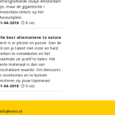
efotografeerde stukje Amsterdam
ijn, maar de gigantische I
msterdam-letters op het
useumplein.
1-04-2018
8 sec
he best alternatieve to nature
erst is er plezier en passie. Dan de
il om je talent met inzet en hard
erken te ontwikkelen en het
aximale uit jezelf te halen. Het
este materiaal is dan van
nschatbare waarde. Om blessures
e voorkomen en te kunnen
resteren op jouw topniveau!
1-04-2018
9 sec
info@nwst.nl