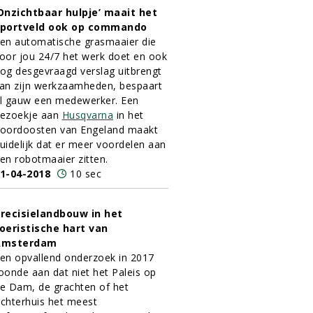
Onzichtbaar hulpje’ maait het
portveld ook op commando
en automatische grasmaaier die
oor jou 24/7 het werk doet en ook
og desgevraagd verslag uitbrengt
an zijn werkzaamheden, bespaart
l gauw een medewerker. Een
ezoekje aan
Husqvarna
in het
oordoosten van Engeland maakt
uidelijk dat er meer voordelen aan
en robotmaaier zitten.
1-04-2018
10 sec
recisielandbouw in het
oeristische hart van
Amsterdam
en opvallend onderzoek in 2017
oonde aan dat niet het Paleis op
e Dam, de grachten of het
chterhuis het meest