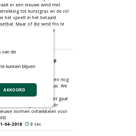
aait er een nieuwe wind met
etrekking tot kunstgras en de rol
ie het speelt in het betaald
oetbal. Maar of die wind fris te
oemen is, hangt af van de
elangen die je vooropzet.
1-04-2018
10 sec
s van de
et spelbeleving weer op
te kunnen blijven
nummer 1
e huidige discussie rond
portveldenbeheer lijkt alleen nog
aar te gaan over kunstgras. We
AKKOORD
aken er een soort
akettechnologie van. En het gaat
aar door: nu gaan we wéér
ieuwe normen ontwikkelen voor
fill.
1-04-2018
8 sec