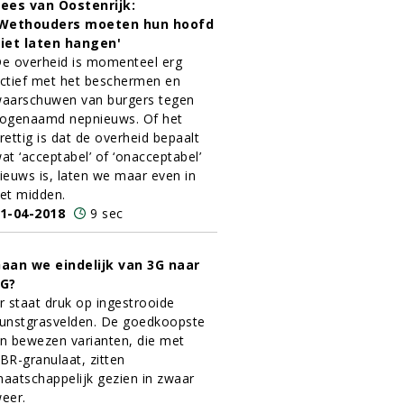
ees van Oostenrijk:
Wethouders moeten hun hoofd
iet laten hangen'
e overheid is momenteel erg
ctief met het beschermen en
aarschuwen van burgers tegen
ogenaamd nepnieuws. Of het
rettig is dat de overheid bepaalt
at ‘acceptabel’ of ‘onacceptabel’
ieuws is, laten we maar even in
et midden.
1-04-2018
9 sec
aan we eindelijk van 3G naar
G?
r staat druk op ingestrooide
unstgrasvelden. De goedkoopste
n bewezen varianten, die met
BR-granulaat, zitten
aatschappelijk gezien in zwaar
eer.