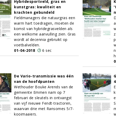
Hybridesportveld, gras en
K
kunstgras: kwaliteit en
'
krachten gebundeld
n
Fieldmanagers die natuurgras een
D
warm hart toedragen, moeten de
a
komst van hybridegrasvelden als
w
een welkome aanvulling zien. Gras
z
wordt al decennia gebruikt op
p
voetbalvelden.
w
01-04-2018
6 sec
n
h
0
De Vario-transmissie was één
G
van de hoofdpunten
4
Wethouder Bouke Arends van de
E
gemeente Emmen nam op 7
k
februari de sleutels in ontvangst
e
van vijf nieuwe Fendt-tractoren,
S
waarvan drie met Ransomes 5/7-
m
kooimaaiers.
w