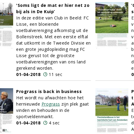
'Soms ligt de mat er hier net zo
‘
bij als in De Kuip’
s
In deze editie van Club in Beeld: FC
E
Lisse, een bloeiende
v
voetbalvereniging afkomstig uit de
n
Bollenstreek. Met een eerste elftal
v
dat uitkomt in de Tweede Divisie en
a
een grote jeugdopleiding mag FC
b
Lisse gerust tot de grootste
n
voetbalverenigingen van ons land
d
gerekend worden.
e
01-04-2018
11 sec
0
Prograss is back in business
P
Het wordt nu afwachten hoe het
t
hernieuwde
Prograss
zijn plek gaat
vinden en behouden in de
E
sportveldenmarkt.
t
01-04-2018
4 sec
d
A