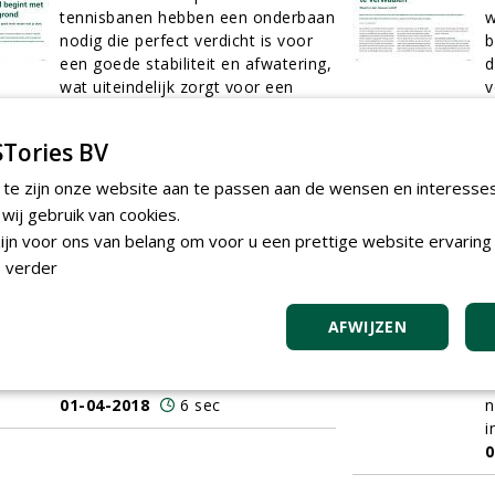
tennisbanen hebben een onderbaan
w
nodig die perfect verdicht is voor
b
een goede stabiliteit en afwatering,
d
wat uiteindelijk zorgt voor een
v
egale strakke toplaag.
n
01-04-2018
9 sec
b
Tories BV
0
 te zijn onze website aan te passen aan de wensen en interesse
ij gebruik van cookies.
Techniek tilt het vak naar een
Z
jn voor ons van belang om voor u een prettige website ervaring 
hoger niveau
Marc Grooteman,
D
 verder
sportveldadviseur van Holland
s
Sport en onlangs verkozen tot
m
AFWIJZEN
Fieldmanager of the Year
(FotY)
m
2018, heeft een voorkeur voor
r
innovaties.
m
01-04-2018
6 sec
n
in
0