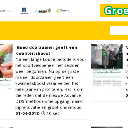
'Goed doorzaaien geeft een
N
kwaliteitsboost'
m
Na een lange koude periode is voor
m
het sportveldbeheer het seizoen
I
weer begonnen. Nu op de juiste
b
manier doorzaaien geeft een
r
kwaliteitsboost waar velden het
k
hele jaar van profiteren. Het is om
a
die reden dat de nieuwe Advance
0
DDS-methode snel opgang maakt
bij renovatie en groot onderhoud.
01-04-2018
10 sec