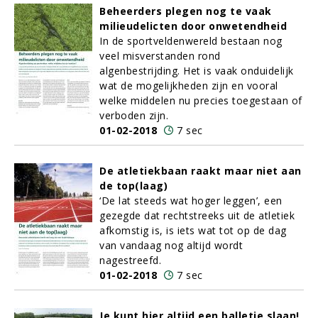
Beheerders plegen nog te vaak
milieudelicten door onwetendheid
In de sportveldenwereld bestaan nog
veel misverstanden rond
algenbestrijding. Het is vaak onduidelijk
wat de mogelijkheden zijn en vooral
welke middelen nu precies toegestaan of
verboden zijn.
01-02-2018
7 sec
De atletiekbaan raakt maar niet aan
de top(laag)
‘De lat steeds wat hoger leggen’, een
gezegde dat rechtstreeks uit de atletiek
afkomstig is, is iets wat tot op de dag
van vandaag nog altijd wordt
nagestreefd.
01-02-2018
7 sec
Je kunt hier altijd een balletje slaan!