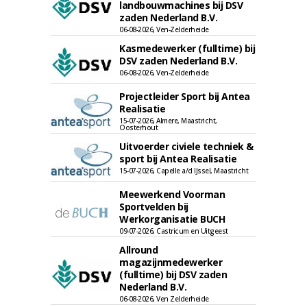
landbouwmachines bij DSV
zaden Nederland B.V.
06-08-2026, Ven-Zelderheide
Kasmedewerker (fulltime) bij
DSV zaden Nederland B.V.
06-08-2026, Ven-Zelderheide
Projectleider Sport bij Antea
Realisatie
15-07-2026, Almere, Maastricht,
Oosterhout
Uitvoerder civiele techniek &
sport bij Antea Realisatie
15-07-2026, Capelle a/d IJssel, Maastricht
Meewerkend Voorman
Sportvelden bij
Werkorganisatie BUCH
09-07-2026, Castricum en Uitgeest
Allround
magazijnmedewerker
(fulltime) bij DSV zaden
Nederland B.V.
06-08-2026, Ven Zelderheide