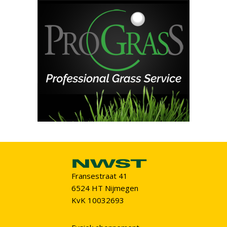
Fransestraat 41
6524 HT Nijmegen
KvK 10032693