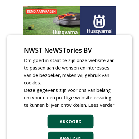
NWST NeWSTories BV
AGENDA
Om goed in staat te zijn onze website aan
Klankbordsessies moeten
te passen aan de wensen en interesses
bijdragen aan uniform
aanbesteden van duurzame
van de bezoeker, maken wij gebruik van
kunstgrasvelden
cookies.
woensdag 23 september 2026
t/m dinsdag 29 september 2026
Deze gegevens zijn voor ons van belang
Nationale Grasdag strijkt
om voor u een prettige website ervaring
neer in MAC³PARK Stadion
te kunnen blijven ontwikkelen.
Lees verder
van PEC Zwolle
woensdag 18 november 2026
AKKOORD
Save the Date: Green Gala op
woensdag 2 december
woensdag 2 december 2026
AFWIJZEN