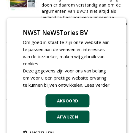
doen er daarom verstandig aan om de
argumenten van BVO’s niet altijd als
leidend te beschouwen wanneer ze
overwegen een kunstgrasvoetbalveld aan
te schaffen.
NWST NeWSTories BV
01-01-2017
10 sec
Om goed in staat te zijn onze website aan
te passen aan de wensen en interesses
De historie van kunstgras
van de bezoeker, maken wij gebruik van
Kunstgras voor voetbal kent een
cookies.
bewogen geschiedenis. Om die reden zijn
Deze gegevens zijn voor ons van belang
de meningen omtrent kunstgras in de
om voor u een prettige website ervaring
voetballerij, ook na ruim tien jaar
ervaring, enorm verdeeld.
te kunnen blijven ontwikkelen.
Lees verder
01-01-2017
6 sec
AKKOORD
Het kunstgrassysteem
Een kunstgrasvoetbalveld wordt
AFWIJZEN
opgebouwd uit meerdere componenten.
Veel van die componenten zijn zichtbaar,
INSTELLEN