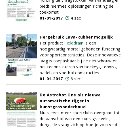
richting de vraagstukken van vandaag en
biedt hiermee oplossingen richting de
toekomst.
01-01-2017
4 sec
Hergebruik Lava-Rubber mogelijk
Het product
Fielddrain
is een
hoogwaardig mortel gebonden fundering
voor sportconstructies. Deze innovatieve
laag is toepasbaar bij de nieuwbouw en
het reconstrueren van hockey-, tennis-,
padel- en voetbal constructies.
01-01-2017
6 sec
De Astrobot One als nieuwe
automatische tijger in
kunstgrasonderhoud
Nu steeds meer sportclubs overgaan tot
de aanschaf van een kunstgrasveld,
dringt de vraag zich op hoe je zo'n veld