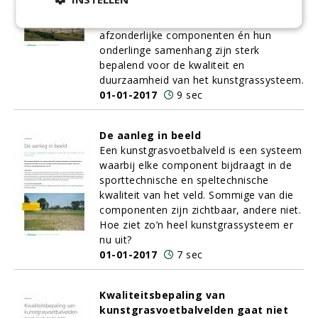
andere kunnen verborgen zitten in of
onder de mat. De kwaliteit van die
afzonderlijke componenten én hun
onderlinge samenhang zijn sterk
bepalend voor de kwaliteit en
duurzaamheid van het kunstgrassysteem.
01-01-2017
9 sec
De aanleg in beeld
Een kunstgrasvoetbalveld is een systeem
waarbij elke component bijdraagt in de
sporttechnische en speltechnische
kwaliteit van het veld. Sommige van die
componenten zijn zichtbaar, andere niet.
Hoe ziet zo’n heel kunstgrassysteem er
nu uit?
01-01-2017
7 sec
Kwaliteitsbepaling van
kunstgrasvoetbalvelden gaat niet