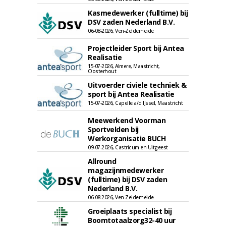
Kasmedewerker (fulltime) bij
DSV zaden Nederland B.V.
06-08-2026, Ven-Zelderheide
Projectleider Sport bij Antea
Realisatie
15-07-2026, Almere, Maastricht,
Oosterhout
Uitvoerder civiele techniek &
sport bij Antea Realisatie
15-07-2026, Capelle a/d IJssel, Maastricht
Meewerkend Voorman
Sportvelden bij
Werkorganisatie BUCH
09-07-2026, Castricum en Uitgeest
Allround
magazijnmedewerker
(fulltime) bij DSV zaden
Nederland B.V.
06-08-2026, Ven Zelderheide
Groeiplaats specialist bij
Boomtotaalzorg32-40 uur