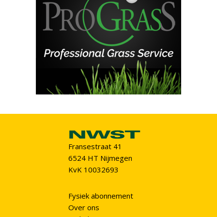
Fransestraat 41
6524 HT Nijmegen
KvK 10032693
Fysiek abonnement
Over ons