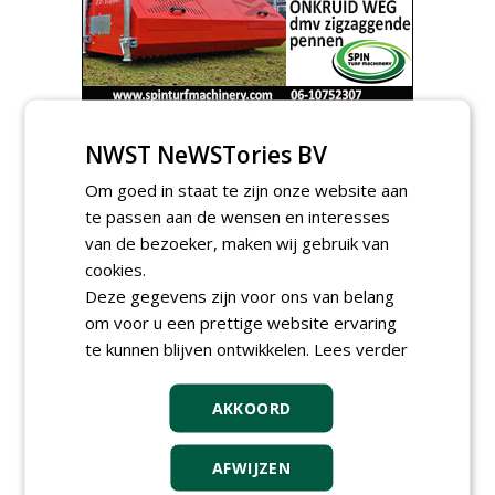
AGENDA
NWST NeWSTories BV
Klankbordsessies moeten
Om goed in staat te zijn onze website aan
bijdragen aan uniform
te passen aan de wensen en interesses
aanbesteden van duurzame
kunstgrasvelden
van de bezoeker, maken wij gebruik van
woensdag 23 september 2026
cookies.
t/m dinsdag 29 september 2026
Deze gegevens zijn voor ons van belang
Nationale Grasdag strijkt
neer in MAC³PARK Stadion
om voor u een prettige website ervaring
van PEC Zwolle
te kunnen blijven ontwikkelen.
Lees verder
woensdag 18 november 2026
Save the Date: Green Gala op
woensdag 2 december
AKKOORD
woensdag 2 december 2026
AFWIJZEN