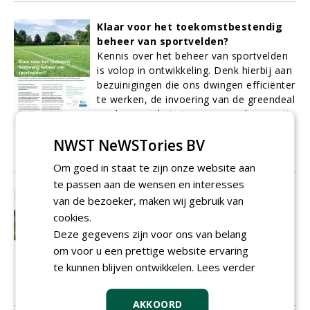
Klaar voor het toekomstbestendig
beheer van sportvelden?
Kennis over het beheer van sportvelden
is volop in ontwikkeling. Denk hierbij aan
bezuinigingen die ons dwingen efficiënter
te werken, de invoering van de greendeal
en daarmee het streven naar chemievrij
beheer én de ontwikkelingen rondom
NWST NeWSTories BV
GPS (sensoring) en precisiebeheer.
01-02-2017
9 sec
Om goed in staat te zijn onze website aan
te passen aan de wensen en interesses
Hybride, maar toch ook níét
van de bezoeker, maken wij gebruik van
De term hybride roept al snel het beeld
cookies.
op van een mat waarbij de kunstvezels
Deze gegevens zijn voor ons van belang
net als de natuurgrassprieten boven de
om voor u een prettige website ervaring
grond uitsteken.
te kunnen blijven ontwikkelen.
Lees verder
01-02-2017
5 sec
AKKOORD