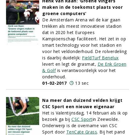
Henk van Raan: ‘Groene vingers
maken in de toekomst plaats voor
groene computers’
De Amsterdam Arena wil de kar gaan
trekken als meest innovatieve stadion
dat in 2020 het Europees
Kampioenschap faciliteert. Het zet in op
smart technology voor het stadion en
voor het veldonderhoud. De rolverdeling
is daarbij duidelijk:
FieldTurf Benelux
levert en legt de grasmat,
De Enk Groen
& Golf
is verantwoordelijk voor het
onderhoud.
01-02-2017
13 sec
Na meer dan duizend velden krijgt
CSC Sport een nieuwe eigenaar
Het is Valentijnsdag, 14 februari als ik op
bezoek ga bij
CSC Sport
in Zeewolde.
Onderwerp is de overname van CSC
Sport door
TenCate Grass
. Bij het pand