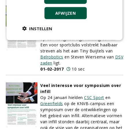
Nieuw concept brengt sportbeleving
AFWIJZEN
terug naar de natuur
Het klinkt menige sportvereniging als
muziek in de oren: de garantie om
INSTELLEN
minstens de komende vijf jaar te spelen
op een hoogwaardige natuurgrasmat.
Een voor sportclubs volstrekt haalbaar
streven als het aan Tiny Buijtels van
Belrobotics
en Steven Wiersema van
DSV
zaden
ligt.
01-02-2017
10 sec
Veel interesse voor symposium over
infill
Op 24 januari hielden
CSC Sport
en
Greenfields
op de KNVB-campus een
symposium over de ontwikkelingen op
het gebied van Infill. Alternatieve vormen
van infill stonden daarbij centraal, maar
ook de visie van de organisatoren op het