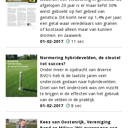
afgelopen 20 jaar is er maar liefst 30%
winst geboekt op het gebied van
genetica. Dit komt neer op 1,4% per jaar;
een getal waar veredelaars van granen
of koolzaad alleen maar van kunnen
dromen. en zaaiwerk.
01-02-2017
11 sec
Normering hybridevelden, de sleutel
tot succes?
Onder meer in opdracht van diverse
BVO’s heb ik de laatste jaren veel
onderzoek gedaan naar hybridevelden.
Doel van het onderzoek was om inzicht
te krijgen in de effecten van het gebruik
van de velden in de praktijk.
01-02-2017
8 sec
Kees van Oostenrijk, Vereniging
Band en Milieu: ‘Wij overwegen een