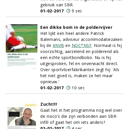
gebruik van SBR.
01-02-2017
9 sec
Een dikke bom in de poldervijver
Het lijkt een heel andere Patrick
Balemans, adviseur accommodatiezaken
bij de
KNVB
en
NOC*NSF
. Normaal is hij
voorzichtig, aarzelend en polderend als
een echte sportbondbobo. Nu is hij
uitgesproken, fel en onverwacht direct.
Over sportvloerfabrikanten zegt hij: 'Als
het niet goed is, maken ze het maar
opnieuw.'
01-02-2017
10 sec
Zucht!!!
Gaat het in het programma nog wel over
de risico’s die zijn verbonden aan SBR-
infill of gaat het om iets anders?
01-02-2017
4 sec