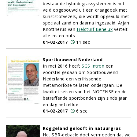
bestaande hybridegrassystemen is het
veld opgebouwd uit een draagdoek met
kunststofvezels, die wordt opgevuld met
speciaal zand en daarna ingezaaid. Arjan
Knottnerus van
Fieldturf Benelux
vertelt
alle ins en outs.
01-02-2017
11 sec
Sportbouwend Nederland
In mei 2016 heeft
SGS Intron
een
voorstel gedaan om Sportbouwend
Nederland een verfrissende
metamorfose te laten ondergaan. De
kwaliteitseisen van het NOC*NSF en de
betreffende sportbonden zijn sinds jaar
en dag hetzelfde
01-02-2017
6 sec
Koggeland gelooft in natuurgras
Het SBR-debacle doet vermoeden dat we