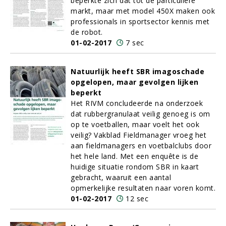
beperkte zich dat tot de particuliere
markt, maar met model 450X maken ook
professionals in sportsector kennis met
de robot.
01-02-2017
7 sec
Natuurlijk heeft SBR imagoschade
opgelopen, maar gevolgen lijken
beperkt
Het RIVM concludeerde na onderzoek
dat rubbergranulaat veilig genoeg is om
op te voetballen, maar voelt het ook
veilig? Vakblad Fieldmanager vroeg het
aan fieldmanagers en voetbalclubs door
het hele land. Met een enquête is de
huidige situatie rondom SBR in kaart
gebracht, waaruit een aantal
opmerkelijke resultaten naar voren komt.
01-02-2017
12 sec