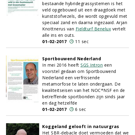
bestaande hybridegrassystemen is het
veld opgebouwd uit een draagdoek met
kunststofvezels, die wordt opgevuld met
speciaal zand en daarna ingezaaid. Arjan
Knottnerus van
Fieldturf Benelux
vertelt
alle ins en outs.
01-02-2017
11 sec
Sportbouwend Nederland
In mei 2016 heeft
SGS Intron
een
voorstel gedaan om Sportbouwend
Nederland een verfrissende
metamorfose te laten ondergaan. De
kwaliteitseisen van het NOC*NSF en de
betreffende sportbonden zijn sinds jaar
en dag hetzelfde
01-02-2017
6 sec
Koggeland gelooft in natuurgras
Het SBR-debacle doet vermoeden dat we