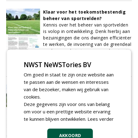
Klaar voor het toekomstbestendig
beheer van sportvelden?
Kennis over het beheer van sportvelden
is volop in ontwikkeling. Denk hierbij aan
bezuinigingen die ons dwingen efficiënter
te werken, de invoering van de greendeal
en daarmee het streven naar chemievrij
beheer én de ontwikkelingen rondom
NWST NeWSTories BV
GPS (sensoring) en precisiebeheer.
01-02-2017
9 sec
Om goed in staat te zijn onze website aan
te passen aan de wensen en interesses
Hybride, maar toch ook níét
van de bezoeker, maken wij gebruik van
De term hybride roept al snel het beeld
cookies.
op van een mat waarbij de kunstvezels
Deze gegevens zijn voor ons van belang
net als de natuurgrassprieten boven de
om voor u een prettige website ervaring
grond uitsteken.
te kunnen blijven ontwikkelen.
Lees verder
01-02-2017
5 sec
AKKOORD