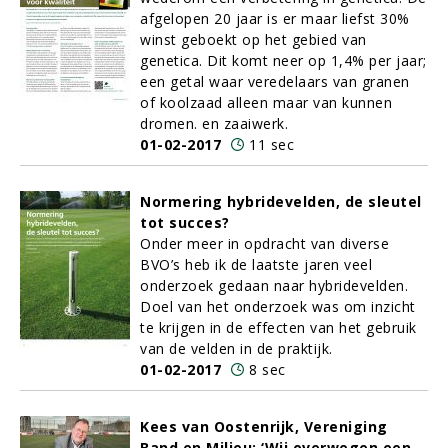
afgelopen 20 jaar is er maar liefst 30%
winst geboekt op het gebied van
genetica. Dit komt neer op 1,4% per jaar;
een getal waar veredelaars van granen
of koolzaad alleen maar van kunnen
dromen. en zaaiwerk.
01-02-2017
11 sec
Normering hybridevelden, de sleutel
tot succes?
Onder meer in opdracht van diverse
BVO’s heb ik de laatste jaren veel
onderzoek gedaan naar hybridevelden.
Doel van het onderzoek was om inzicht
te krijgen in de effecten van het gebruik
van de velden in de praktijk.
01-02-2017
8 sec
Kees van Oostenrijk, Vereniging
Band en Milieu: ‘Wij overwegen een