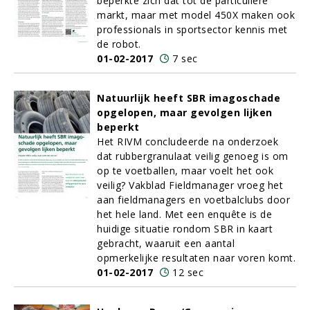
beperkte zich dat tot de particuliere
markt, maar met model 450X maken ook
professionals in sportsector kennis met
de robot.
01-02-2017
7 sec
Natuurlijk heeft SBR imagoschade
opgelopen, maar gevolgen lijken
beperkt
Het RIVM concludeerde na onderzoek
dat rubbergranulaat veilig genoeg is om
op te voetballen, maar voelt het ook
veilig? Vakblad Fieldmanager vroeg het
aan fieldmanagers en voetbalclubs door
het hele land. Met een enquête is de
huidige situatie rondom SBR in kaart
gebracht, waaruit een aantal
opmerkelijke resultaten naar voren komt.
01-02-2017
12 sec