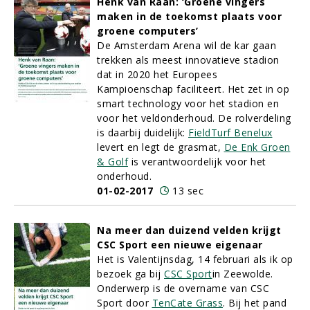
Henk van Raan: ‘Groene vingers
maken in de toekomst plaats voor
groene computers’
De Amsterdam Arena wil de kar gaan
trekken als meest innovatieve stadion
dat in 2020 het Europees
Kampioenschap faciliteert. Het zet in op
smart technology voor het stadion en
voor het veldonderhoud. De rolverdeling
is daarbij duidelijk:
FieldTurf Benelux
levert en legt de grasmat,
De Enk Groen
& Golf
is verantwoordelijk voor het
onderhoud.
01-02-2017
13 sec
Na meer dan duizend velden krijgt
CSC Sport een nieuwe eigenaar
Het is Valentijnsdag, 14 februari als ik op
bezoek ga bij
CSC Sport
in Zeewolde.
Onderwerp is de overname van CSC
Sport door
TenCate Grass
. Bij het pand