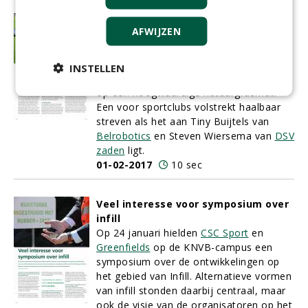
Nieuw concept brengt sportbeleving
AFWIJZEN
terug naar de natuur
Het klinkt menige sportvereniging als
muziek in de oren: de garantie om
INSTELLEN
minstens de komende vijf jaar te spelen
op een hoogwaardige natuurgrasmat.
Een voor sportclubs volstrekt haalbaar
streven als het aan Tiny Buijtels van
Belrobotics
en Steven Wiersema van
DSV
zaden
ligt.
01-02-2017
10 sec
Veel interesse voor symposium over
infill
Op 24 januari hielden
CSC Sport
en
Greenfields
op de KNVB-campus een
symposium over de ontwikkelingen op
het gebied van Infill. Alternatieve vormen
van infill stonden daarbij centraal, maar
ook de visie van de organisatoren op het