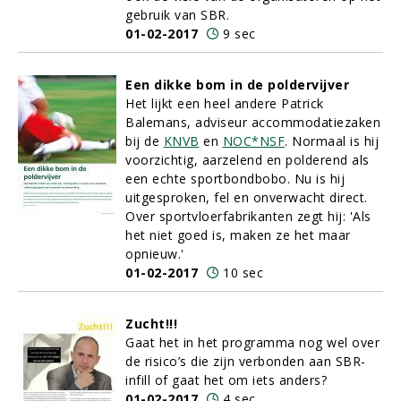
gebruik van SBR.
01-02-2017
9 sec
Een dikke bom in de poldervijver
Het lijkt een heel andere Patrick
Balemans, adviseur accommodatiezaken
bij de
KNVB
en
NOC*NSF
. Normaal is hij
voorzichtig, aarzelend en polderend als
een echte sportbondbobo. Nu is hij
uitgesproken, fel en onverwacht direct.
Over sportvloerfabrikanten zegt hij: 'Als
het niet goed is, maken ze het maar
opnieuw.'
01-02-2017
10 sec
Zucht!!!
Gaat het in het programma nog wel over
de risico’s die zijn verbonden aan SBR-
infill of gaat het om iets anders?
01-02-2017
4 sec