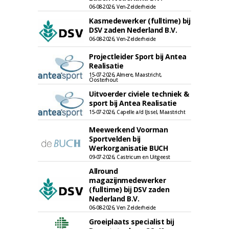
06-08-2026, Ven-Zelderheide
Kasmedewerker (fulltime) bij
DSV zaden Nederland B.V.
06-08-2026, Ven-Zelderheide
Projectleider Sport bij Antea
Realisatie
15-07-2026, Almere, Maastricht,
Oosterhout
Uitvoerder civiele techniek &
sport bij Antea Realisatie
15-07-2026, Capelle a/d IJssel, Maastricht
Meewerkend Voorman
Sportvelden bij
Werkorganisatie BUCH
09-07-2026, Castricum en Uitgeest
Allround
magazijnmedewerker
(fulltime) bij DSV zaden
Nederland B.V.
06-08-2026, Ven Zelderheide
Groeiplaats specialist bij