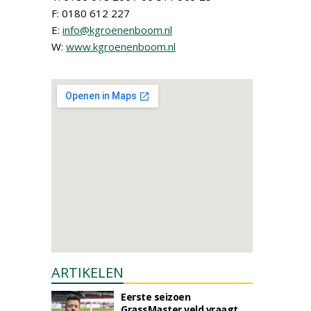
F: 0180 612 227
E:
info@kgroenenboom.nl
W:
www.kgroenenboom.nl
ARTIKELEN
Eerste seizoen
GrassMaster veld vraagt