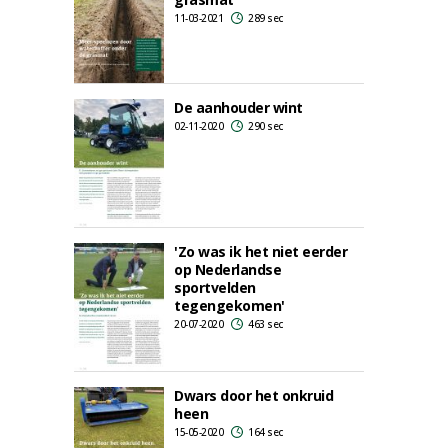
11-03-2021
289 sec
De aanhouder wint
02-11-2020
290 sec
'Zo was ik het niet eerder
op Nederlandse
sportvelden
tegengekomen'
20-07-2020
463 sec
Dwars door het onkruid
heen
15-05-2020
164 sec