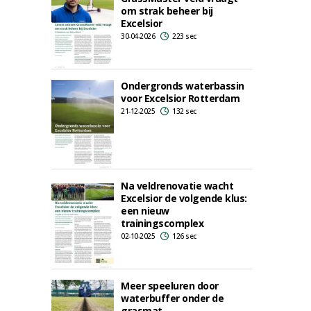
om strak beheer bij
Excelsior
30-04-2026
223 sec
Ondergronds waterbassin
voor Excelsior Rotterdam
21-12-2025
132 sec
Na veldrenovatie wacht
Excelsior de volgende klus:
een nieuw
trainingscomplex
02-10-2025
126 sec
Meer speeluren door
waterbuffer onder de
grasmat