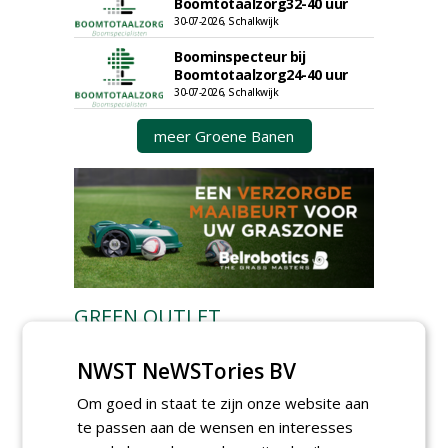
Boomtotaalzorg32-40 uur
30-07-2026, Schalkwijk
Boominspecteur bij
Boomtotaalzorg24-40 uur
30-07-2026, Schalkwijk
meer Groene Banen
GREEN OUTLET
Iedereen kan gratis kleine advertenties
NWST NeWSTories BV
plaatsen via zijn eigen account.
Om goed in staat te zijn onze website aan
Plaats een gratis advertentie
te passen aan de wensen en interesses