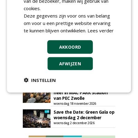
van de bezoeker, maken wij gebruik van
cookies.
Deze gegevens zijn voor ons van belang
om voor u een prettige website ervaring
te kunnen blijven ontwikkelen.
Lees verder
AGENDA
AKKOORD
Klankbordsessies moeten
bijdragen aan uniform
AFWIJZEN
aanbesteden van duurzame
kunstgrasvelden
woensdag 23 september 2026
t/m dinsdag 29 september 2026
INSTELLEN
Nationale Grasdag strijkt
neer in MAC³PARK Stadion
van PEC Zwolle
woensdag 18 november 2026
Save the Date: Green Gala op
woensdag 2 december
woensdag 2 december 2026