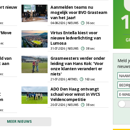
ert nieuw
Aanmelden teams nu
mogelijk voor BVO Grasteam
van het Jaar!
sec
04-08-2026 | NIEUWS
36 sec
 'Move
Virtus Entella kiest voor
nieuwe ledverlichting van
Lumosa
sec
31-07-2026 | NIEUWS
38 sec
ld van
Grasmeesters verder onder
Meld j
t aan
leiding van Hans Kok: 'Voor
nieuws
onze klanten verandert er
niets'
sec
21-07-2026 | ARTIKEL
163 sec
ADO Den Haag ontvangt
C
schaal voor winst in VVCS
en
Veldencompetitie
20-07-2026 | NIEUWS
38 sec
sec
MEER NIEUWS