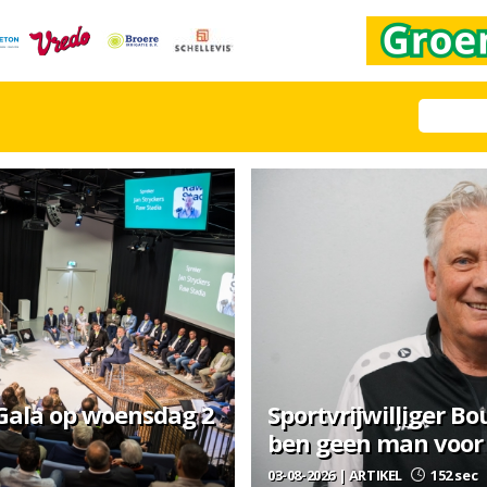
 Gala op woensdag 2
Sportvrijwilliger Bo
ben geen man voor 
03-08-2026 | ARTIKEL
152 sec