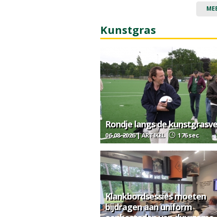
ME
Kunstgras
Rondje langs de kunstgrasv
06-08-2026 | ARTIKEL
176 sec
Klankbordsessies moeten
bijdragen aan uniform