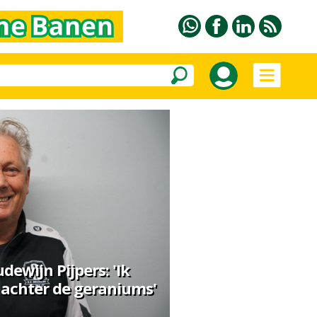
udewijn Pijpers: 'Ik
achter de geraniums'