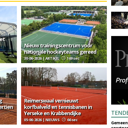
et
Nieuw trainingscentrum voor
nationale hockeyteams gereed
30-06-2026 | ARTIKEL
169 sec
g
Reimerswaal vernieuwt
ertien
korfbalveld en tennisbanen in
TEND
Yerseke en Krabbendijke
05-06-2026 | NIEUWS
66 sec
Gemeent
sportpar