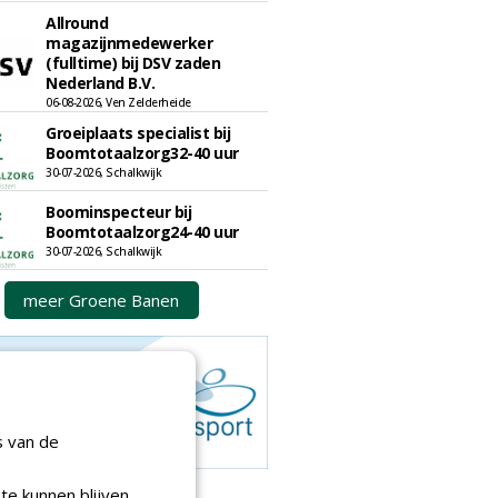
Allround
magazijnmedewerker
(fulltime) bij DSV zaden
Nederland B.V.
06-08-2026, Ven Zelderheide
Groeiplaats specialist bij
Boomtotaalzorg32-40 uur
30-07-2026, Schalkwijk
Boominspecteur bij
Boomtotaalzorg24-40 uur
30-07-2026, Schalkwijk
meer Groene Banen
s van de
te kunnen blijven