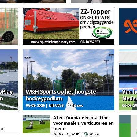
oPlay
W&H Sports op het hoogste
Van h
en
hockeypodium
Neder
06-08-2026 | NIEUWS
16 sec
06-08-2
Allett Omnia: één machine
voor maaien, verticuteren en
meer
sec
06-08-2026 | ARTIKEL
204 sec