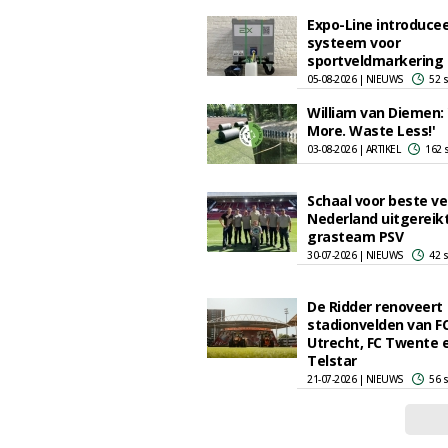
Expo-Line introduce
systeem voor
sportveldmarkering
05-08-2026 | NIEUWS
52 
William van Diemen:
More. Waste Less!'
03-08-2026 | ARTIKEL
162 
Schaal voor beste ve
Nederland uitgereik
grasteam PSV
30-07-2026 | NIEUWS
42 
De Ridder renoveert
stadionvelden van F
Utrecht, FC Twente 
Telstar
21-07-2026 | NIEUWS
56 