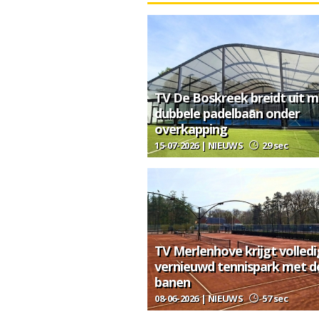
TV De Boskreek breidt uit m
dubbele padelbaan onder
overkapping
15-07-2026 | NIEUWS
29 sec
TV Merlenhove krijgt volledi
vernieuwd tennispark met d
banen
08-06-2026 | NIEUWS
57 sec