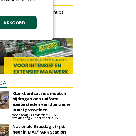
N OUTLET
 kan gratis kleine advertenties
 via zijn eigen account.
AKKOORD
en gratis advertentie
DA
Klankbordsessies moeten
bijdragen aan uniform
aanbesteden van duurzame
kunstgrasvelden
woensdag 23 september 2026
t/m dinsdag 29 september 2026
Nationale Grasdag strijkt
neer in MAC³PARK Stadion