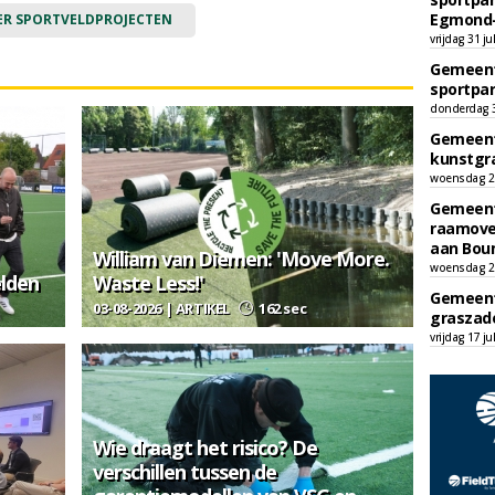
Egmond-
ER SPORTVELDPROJECTEN
vrijdag 31 ju
Gemeent
sportpar
donderdag 30
Gemeent
kunstgra
woensdag 29
Gemeent
raamove
aan Bou
William van Diemen: 'Move More.
woensdag 29
elden
Waste Less!'
Gemeent
03-08-2026 | ARTIKEL
162 sec
graszade
vrijdag 17 ju
Wie draagt het risico? De
verschillen tussen de