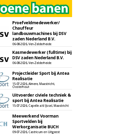
Proefveldmedewerker/
Chauffeur
landbouwmachines bij DSV
zaden Nederland B.V.
06-08-2026, Ven-Zelderheide
Kasmedewerker (fulltime) bij
DSV zaden Nederland B.V.
06-08-2026, Ven-Zelderheide
Projectleider Sport bij Antea
Realisatie
15-07-2026, Almere, Maastricht,
Oosterhout
Uitvoerder civiele techniek &
sport bij Antea Realisatie
15-07-2026, Capelle a/d IJssel, Maastricht
Meewerkend Voorman
Sportvelden bij
Werkorganisatie BUCH
09-07-2026, Castricum en Uitgeest