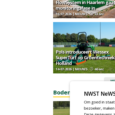
FlowSystem in Haarlem gaa
monitoringsfase in
16-07-2026 | NIEUWS
33 sec
Pols introduceert Wessex
SuperTurf op Groentechniek
Holland
14-07-2026 | NIEUWS
46 sec
ME
Bodem & bodembiolo
NWST NeWS
Om goed in staat
bezoeker, maken w
Deze gegevens zi