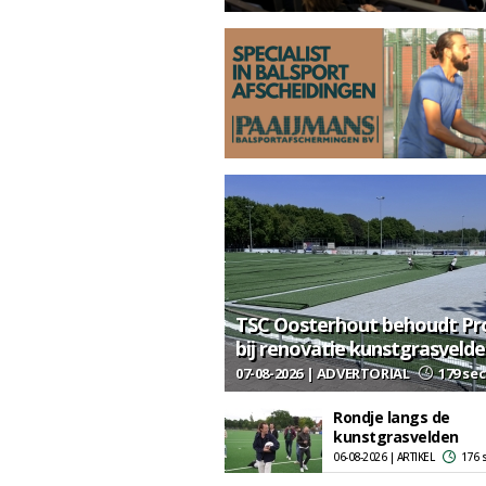
TSC Oosterhout behoudt Pr
bij renovatie kunstgrasveld
07-08-2026 | ADVERTORIAL
179 sec
Rondje langs de
kunstgrasvelden
06-08-2026 | ARTIKEL
176 