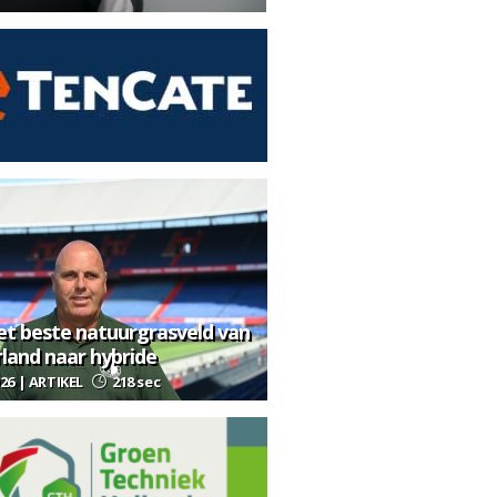
et beste natuurgrasveld van
land naar hybride
026 | ARTIKEL
218 sec