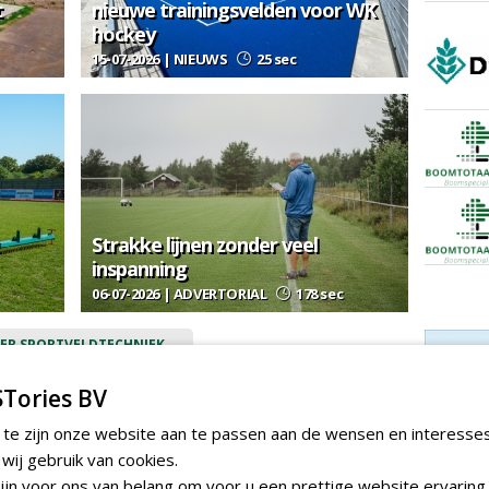
t
nieuwe trainingsvelden voor WK
hockey
15-07-2026 | NIEUWS
25 sec
Strakke lijnen zonder veel
inspanning
06-07-2026 | ADVERTORIAL
178 sec
ER SPORTVELDTECHNIEK
gie
Tories BV
 te zijn onze website aan te passen aan de wensen en interesse
ij gebruik van cookies.
jn voor ons van belang om voor u een prettige website ervaring 