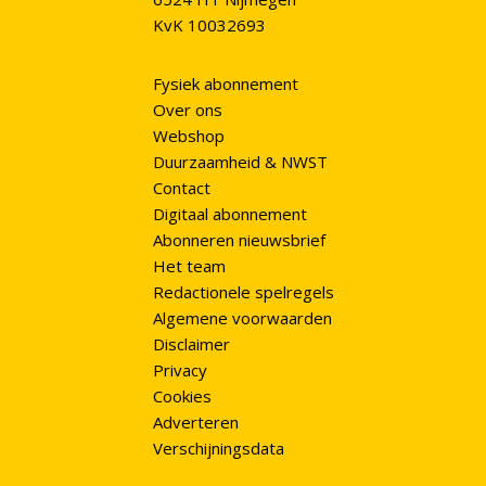
KvK 10032693
Fysiek abonnement
Over ons
Webshop
Duurzaamheid & NWST
Contact
Digitaal abonnement
Abonneren nieuwsbrief
Het team
Redactionele spelregels
Algemene voorwaarden
Disclaimer
Privacy
Cookies
Adverteren
Verschijningsdata