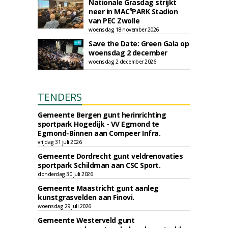
Nationale Grasdag strijkt
neer in MAC³PARK Stadion
van PEC Zwolle
woensdag 18 november 2026
Save the Date: Green Gala op
woensdag 2 december
woensdag 2 december 2026
TENDERS
Gemeente Bergen gunt herinrichting
sportpark Hogedijk - VV Egmond te
Egmond-Binnen aan Compeer Infra.
vrijdag 31 juli 2026
Gemeente Dordrecht gunt veldrenovaties
sportpark Schildman aan CSC Sport.
donderdag 30 juli 2026
Gemeente Maastricht gunt aanleg
kunstgrasvelden aan Finovi.
woensdag 29 juli 2026
Gemeente Westerveld gunt