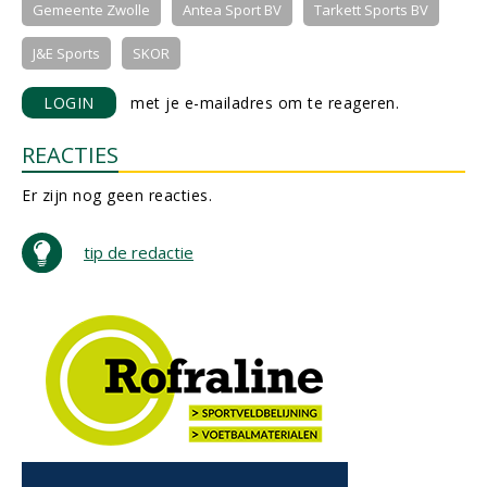
Gemeente Zwolle
Antea Sport BV
Tarkett Sports BV
J&E Sports
SKOR
LOGIN
met je e-mailadres om te reageren.
REACTIES
Er zijn nog geen reacties.
tip de redactie