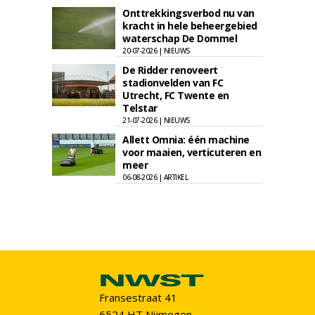
Onttrekkingsverbod nu van
kracht in hele beheergebied
waterschap De Dommel
20-07-2026 | NIEUWS
De Ridder renoveert
stadionvelden van FC
Utrecht, FC Twente en
Telstar
21-07-2026 | NIEUWS
Allett Omnia: één machine
voor maaien, verticuteren en
meer
06-08-2026 | ARTIKEL
Fransestraat 41
6524 HT Nijmegen