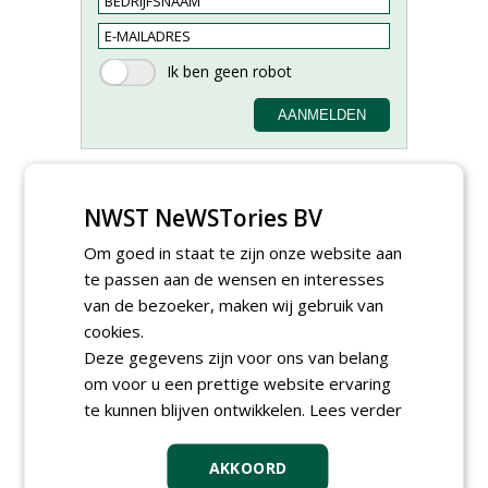
NWST NeWSTories BV
Om goed in staat te zijn onze website aan
Proefveldmedewerker/
Chauffeur
te passen aan de wensen en interesses
landbouwmachines bij DSV
van de bezoeker, maken wij gebruik van
zaden Nederland B.V.
cookies.
06-08-2026, Ven-Zelderheide
Deze gegevens zijn voor ons van belang
Kasmedewerker (fulltime) bij
DSV zaden Nederland B.V.
om voor u een prettige website ervaring
06-08-2026, Ven-Zelderheide
te kunnen blijven ontwikkelen.
Lees verder
Projectleider Sport bij Antea
Realisatie
AKKOORD
15-07-2026, Almere, Maastricht,
Oosterhout