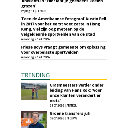
‘knollentuin’: ‘Hier laat je geeneens koeien
grazen’
vrijdag 31 juli 2026
Toen de Amerikaanse fotograaf Austin Bell
in 2017 voor het eerst voet zette in Hong
Kong, viel zijn oog meteen op de
velgekleurde sportvelden van de stad
maandag 27 juli 2026
Friese Boys vraagt gemeente om oplossing
voor overbelaste sportvelden
maandag 27 juli 2026
TRENDING
Grasmeesters verder onder
leiding van Hans Kok: 'Voor
onze klanten verandert er
niets'
21-07-2026 | ARTIKEL
Groene transfers juli
09-07-2026 | NIEUWS