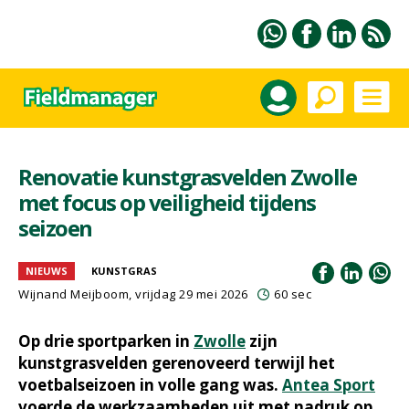
Renovatie kunstgrasvelden Zwolle
met focus op veiligheid tijdens
seizoen
NIEUWS
KUNSTGRAS
Wijnand Meijboom
, vrijdag 29 mei 2026
60 sec
Op drie sportparken in
Zwolle
zijn
kunstgrasvelden gerenoveerd terwijl het
voetbalseizoen in volle gang was.
Antea Sport
voerde de werkzaamheden uit met nadruk op