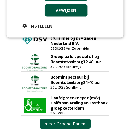
Uitvoerder civiele techniek &
AFWIJZEN
sport bij Antea Realisatie
15-07-2026, Capelle a/d IJssel, Maastricht
INSTELLEN
Allround
magazijnmedewerker
(fulltime) bij DSV zaden
Nederland B.V.
06-08-2026, Ven Zelderheide
Groeiplaats specialist bij
Boomtotaalzorg32-40 uur
30-07-2026, Schalkwijk
Boominspecteur bij
Boomtotaalzorg24-40 uur
30-07-2026, Schalkwijk
Hoofdgreenkeeper (m/v)
Golfbaan KralingenOosthoek
groepRotterdam
30-07-2026
meer Groene Banen