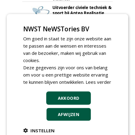
Uitvoerder civiele techniek &
sport bij Antea Realisatie
15-07-2026, Capelle a/d IJssel, Maastricht
NWST NeWSTories BV
Meewerkend Voorman
Sportvelden bij
Om goed in staat te zijn onze website aan
Werkorganisatie BUCH
te passen aan de wensen en interesses
09-07-2026, Castricum en Uitgeest
van de bezoeker, maken wij gebruik van
Allround
magazijnmedewerker
cookies.
(fulltime) bij DSV zaden
Deze gegevens zijn voor ons van belang
Nederland B.V.
om voor u een prettige website ervaring
06-08-2026, Ven Zelderheide
te kunnen blijven ontwikkelen.
Lees verder
Groeiplaats specialist bij
Boomtotaalzorg32-40 uur
30-07-2026, Schalkwijk
AKKOORD
Boominspecteur bij
Boomtotaalzorg24-40 uur
AFWIJZEN
30-07-2026, Schalkwijk
meer Groene Banen
INSTELLEN