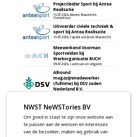
Projectleider Sport bij Antea
Realisatie
15-07-2026, Almere, Maastricht,
Oosterhout
Uitvoerder civiele techniek &
sport bij Antea Realisatie
15-07-2026, Capelle a/d IJssel, Maastricht
Meewerkend Voorman
Sportvelden bij
Werkorganisatie BUCH
09-07-2026, Castricum en Uitgeest
Allround
magazijnmedewerker
(fulltime) bij DSV zaden
Nederland B.V.
06-08-2026, Ven Zelderheide
Groeiplaats specialist bij
NWST NeWSTories BV
Boomtotaalzorg32-40 uur
30-07-2026, Schalkwijk
Om goed in staat te zijn onze website aan
te passen aan de wensen en interesses
Boominspecteur bij
Boomtotaalzorg24-40 uur
van de bezoeker, maken wij gebruik van
30-07-2026, Schalkwijk