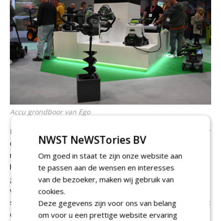
Accu grondboor van Ego
Minder relevant voor een fieldmanager, die op zoek is naar
NWST NeWSTories BV
de laatst stand van de Groundscare techniek, maar zeker
niet onbelangrijk zijn de verschillende aanbieders van accu
Om goed in staat te zijn onze website aan
handtools. Zoals Ego dat in Nederland wordt
te passen aan de wensen en interesses
gedistribueerd door
Stierman de Leeuw
. Op de Ego stand
van de bezoeker, maken wij gebruik van
vonden we onder andere de nieuwe Ego grondboor en de
cookies.
sterkste handheld accu bladblazer die op de markt zou zijn:
Deze gegevens zijn voor ons van belang
de LBX1000. Een accubladblazer voor de professionele
om voor u een prettige website ervaring