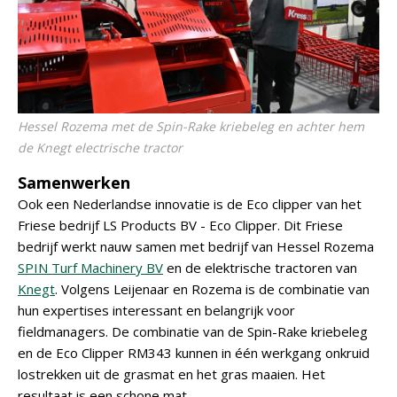
Hessel Rozema met de Spin-Rake kriebeleg en achter hem
de Knegt electrische tractor
Samenwerken
Ook een Nederlandse innovatie is de Eco clipper van het
Friese bedrijf LS Products BV - Eco Clipper. Dit Friese
bedrijf werkt nauw samen met bedrijf van Hessel Rozema
SPIN Turf Machinery BV
en de elektrische tractoren van
Knegt
. Volgens Leijenaar en Rozema is de combinatie van
hun expertises interessant en belangrijk voor
fieldmanagers. De combinatie van de Spin-Rake kriebeleg
en de Eco Clipper RM343 kunnen in één werkgang onkruid
lostrekken uit de grasmat en het gras maaien. Het
resultaat is een schone mat.