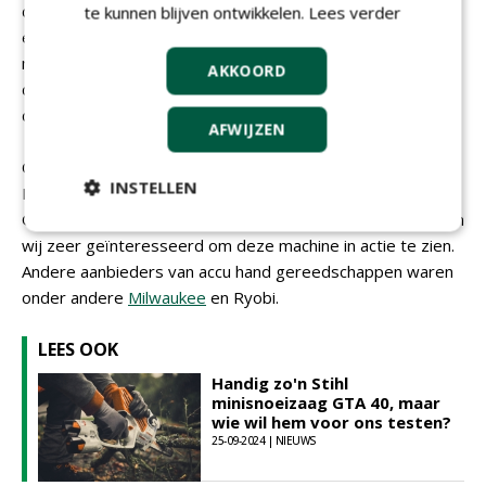
doelgroep. Deze is zo krachtig dat deze is uitgerust met
te kunnen blijven ontwikkelen.
Lees verder
een tweede handgreep. Met zijn blaaskracht van 32
newton en een volume van 1700 kubieke meter per uur is
AKKOORD
dit de meest krachtige accubladblazer die momenteel op
de markt verkrijgbaar is.
AFWIJZEN
Ook
Stihl
was natuurlijk vertegenwoordigd op de beurs.
INSTELLEN
Binnenkort publiceren wij in ons vakblad een test van de
GTA40. Een compacte accu kettingzaag. En natuurlijk waren
wij zeer geïnteresseerd om deze machine in actie te zien.
Andere aanbieders van accu hand gereedschappen waren
onder andere
Milwaukee
en Ryobi.
LEES OOK
Handig zo'n Stihl
minisnoeizaag GTA 40, maar
wie wil hem voor ons testen?
25-09-2024 | NIEUWS