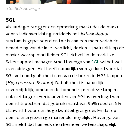
SGL Bob Hovenga
SGL
Als uitdager Stogger een opmerking maakt dat de markt
voor stadionverlichting inmiddels het
led-aan-led-uit
stadium is gepasseerd en toe is aan een meer variabele
benadering van de inzet van licht, doelen zij natuurlijk op de
manier waarop marktleider SGL zichzelf in de markt zet.
Sales support manager Arno Hovenga van
SGL
wil het wel
even uitleggen. Het heeft natuurlijk even geduurd voordat
SGL volmondig afscheid nam van de bekende HPS-lampen
(
High pressure Sodium
). Dat afscheid is natuurlijk
onvermijdelijk, omdat in de komende jaren deze lampen
ook niet langer leverbaar zullen zijn. SGL is overtuigd van
een lichtspectrum dat gebruik maakt van 95% rood en 5%
blauw licht voor een hoge kwaliteit grasgroei. En dat op
een zo energiezuinige manier als mogelijk. . Hovenga van
SGL meldt dat hun leds de ultieme en wetenschappelijk