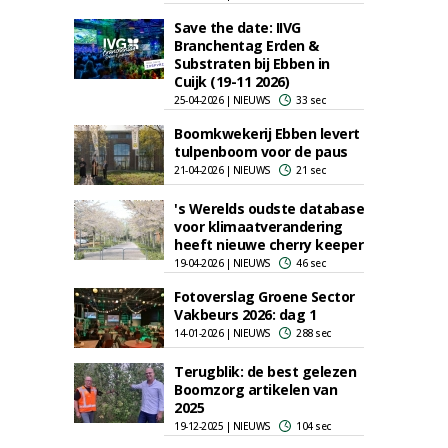
Save the date: IIVG
Branchentag Erden &
Substraten bij Ebben in
Cuijk (19-11 2026)
25-04-2026 | NIEUWS
33 sec
Boomkwekerij Ebben levert
tulpenboom voor de paus
21-04-2026 | NIEUWS
21 sec
's Werelds oudste database
voor klimaatverandering
heeft nieuwe cherry keeper
19-04-2026 | NIEUWS
46 sec
Fotoverslag Groene Sector
Vakbeurs 2026: dag 1
14-01-2026 | NIEUWS
288 sec
Terugblik: de best gelezen
Boomzorg artikelen van
2025
19-12-2025 | NIEUWS
104 sec