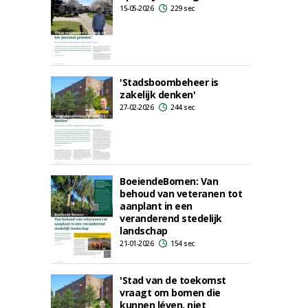
15-05-2026
229 sec
'Stadsboombeheer is
zakelijk denken'
27-02-2026
244 sec
BoeiendeBomen: Van
behoud van veteranen tot
aanplant in een
veranderend stedelijk
landschap
21-01-2026
154 sec
'Stad van de toekomst
vraagt om bomen die
kunnen léven, niet