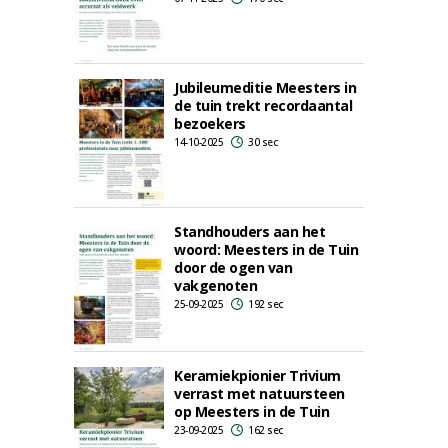
Jubileumeditie Meesters in
de tuin trekt recordaantal
bezoekers
14-10-2025
30 sec
Standhouders aan het
woord: Meesters in de Tuin
door de ogen van
vakgenoten
25-09-2025
192 sec
Keramiekpionier Trivium
verrast met natuursteen
op Meesters in de Tuin
23-09-2025
162 sec