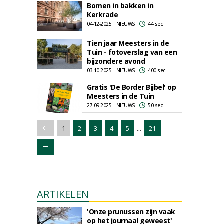
Bomen in bakken in
Kerkrade
04-12-2025 | NIEUWS
44 sec
Tien jaar Meesters in de
Tuin - fotoverslag van een
bijzondere avond
03-10-2025 | NIEUWS
400 sec
Gratis 'De Border Bijbel' op
Meesters in de Tuin
27-09-2025 | NIEUWS
50 sec
...
1
2
3
4
5
21
ARTIKELEN
'Onze prunussen zijn vaak
op het journaal geweest'