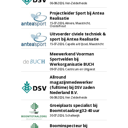
06-08-2026, Ven-Zelderheide
Projectleider Sport bij Antea
Realisatie
15-07-2026, Almere, Maastricht,
Oosterhout
Uitvoerder civiele techniek &
sport bij Antea Realisatie
15-07-2026, Capelle a/d IJssel, Maastricht
Meewerkend Voorman
Sportvelden bij
Werkorganisatie BUCH
09-07-2026, Castricum en Uitgeest
Allround
magazijnmedewerker
(fulltime) bij DSV zaden
Nederland B.V.
06-08-2026, Ven Zelderheide
Groeiplaats specialist bij
Boomtotaalzorg32-40 uur
30-07-2026, Schalkwijk
Boominspecteur bij