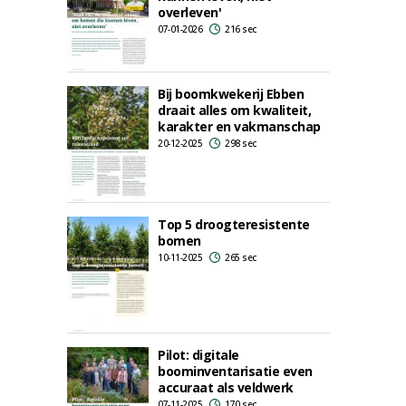
overleven'
07-01-2026
216 sec
Bij boomkwekerij Ebben
draait alles om kwaliteit,
karakter en vakmanschap
20-12-2025
298 sec
Top 5 droogteresistente
bomen
10-11-2025
265 sec
Pilot: digitale
boominventarisatie even
accuraat als veldwerk
07-11-2025
170 sec