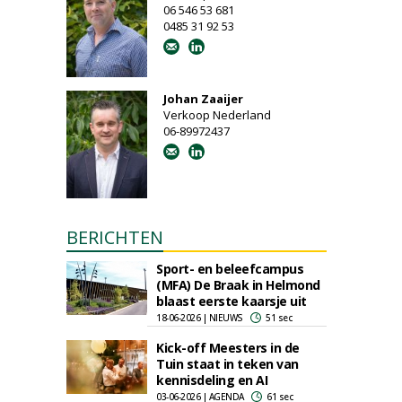
06 546 53 681
0485 31 92 53
Johan Zaaijer
Verkoop Nederland
06-89972437
BERICHTEN
Sport- en beleefcampus
(MFA) De Braak in Helmond
blaast eerste kaarsje uit
18-06-2026 | NIEUWS
51 sec
Kick-off Meesters in de
Tuin staat in teken van
kennisdeling en AI
03-06-2026 | AGENDA
61 sec