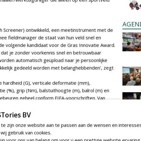
AGEN
ch Screener) ontwikkeld, een meetinstrument met de
e fieldmanager de staat van hun veld snel en
de volgende kandidaat voor de Gras Innovatie Award.
 dat je zonder voorkennis snel en betrouwbaar
worden automatisch geüpload naar je persoonlijke
kelijk gedeeld worden met belanghebbenden', zegt
hardheid (G), verticale deformatie (mm),
ie (%), grip (Nm), balstuithoogte (m), balrol (m) en
ebeuren geheel conform FIFA-voorschriften. Van
elen we nieuwe modules voor het meten van
en grasbezetting. Deze informatie is erg waardevol
Tories BV
ge sportvelden. Daarnaast wordt de kwaliteit van
 te zijn onze website aan te passen aan de wensen en interesse
Deze wordt bepaald door verschillende spel- en
ij gebruik van cookies.
 is echter arbeidsintensief, meetinstrumenten zijn
jn voor ons van belang om voor u een prettige website ervaring 