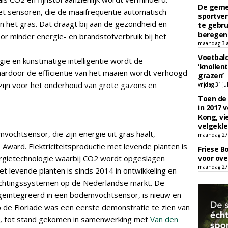
De geme
et sensoren, die de maaifrequentie automatisch
sportver
n het gras. Dat draagt bij aan de gezondheid en
te gebru
beregen
oor minder energie- en brandstofverbruik bij het
maandag 3 
Voetbalc
ie en kunstmatige intelligentie wordt de
‘knollent
aardoor de efficiëntie van het maaien wordt verhoogd
grazen’
 zijn voor het onderhoud van grote gazons en
vrijdag 31 ju
Toen de 
in 2017 
Kong, vi
velgekle
vochtsensor, die zijn energie uit gras haalt,
maandag 27 
ward. Elektriciteitsproductie met levende planten is
Friese B
ergietechnologie waarbij CO2 wordt opgeslagen
voor ove
maandag 27 
met levende planten is sinds 2014 in ontwikkeling en
lichtingssystemen op de Nederlandse markt. De
geïntegreerd in een bodemvochtsensor, is nieuw en
p de Floriade was een eerste demonstratie te zien van
 tot stand gekomen in samenwerking met
Van den