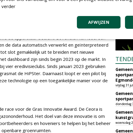
 om specifieke kennis en kunde. De HiPSter en ons
 verder
 oplossing. Duurzaam en datagedreven
voor iedereen toegankelijk.'
AFWIJZEN
is dat er meerdere meetinstrumenten in één
t de metingen volledig automatisch kunnen worden
t wie de apparatuur bedient. Bovendien kan iedereen
n de data automatisch verwerkt en geïnterpreteerd
tot slot gemakkelijk uit te breiden met nieuwe
TEND
et dashboard zijn sinds begin 2023 op de markt. In
bij vier eredivisieclubs. Sinds januari 2023 gebruiken
Gemeent
grasmat de HiPSter. Daarnaast loopt er een pilot bij
sportpar
Egmond-
eze technologie op een toegankelijke manier voor de
vrijdag 31 ju
Gemeent
sportpar
donderdag 30
 de race voor de Gras Innovatie Award. De Ceora is
Gemeent
gazononderhoud. Het doel van deze innovatie is om
kunstgra
portbeheerders en hoveniers te helpen bij het beheer
woensdag 29
 openbare groenruimten.
Gemeent