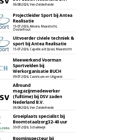
06-08-2026, Ven-Zelderheide
Projectleider Sport bij Antea
Realisatie
15-07-2026, Almere, Maastricht,
Oosterhout
Uitvoerder civiele techniek &
sport bij Antea Realisatie
15-07-2026, Capelle a/d IJssel, Maastricht
Meewerkend Voorman
Sportvelden bij
Werkorganisatie BUCH
09-07-2026, Castricum en Uitgeest
Allround
magazijnmedewerker
(fulltime) bij DSV zaden
Nederland B.V.
06-08-2026, Ven Zelderheide
Groeiplaats specialist bij
Boomtotaalzorg32-40 uur
30-07-2026, Schalkwijk
Boominspecteur bij