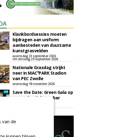
DA
Klankbordsessies moeten
bijdragen aan uniform
aanbesteden van duurzame
kunstgrasvelden
woensdag 23 september 2026
t/m dinsdag 29 september 2026
Nationale Grasdag strijkt
neer in MAC³PARK Stadion
van PEC Zwolle
woensdag 18 november 2026
Save the Date: Green Gala op
woensdag 2 december
woensdag 2 december 2026
s van de
te kunnen blijven