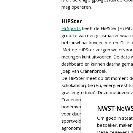
mag opereren.
HiPSter
Hi Sports
heeft de HiPSter (Hi Pit
grootte van een grasmaaier waarme
betrouwbaar kunnen meten. Dit is 
'Met de HiPSter zorgen we ervoor
metingen kunt uitvoeren. De data 
dashboard en kunnen daarna gemak
Joep van Cranenbroek.
De HiPSter meet op dit moment de 
schokabsorptie (%), energierestitut
graslengte (mm). Deze metingen g
Cranenbroek: 'Momenteel ontwikk
bodemvocht, EC, bodemverdichting 
NWST NeWS
voor duurzaam onderhoud van veili
Om goed in staat
sportvelden steeds belangrijker. 
bezoeker, maken w
agronomische eigenschappen. Meten
Deze gegevens zi