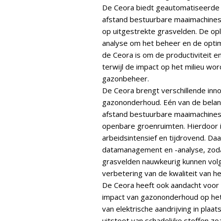
De Ceora biedt geautomatiseerde
afstand bestuurbare maaimachines, 
op uitgestrekte grasvelden. De o
analyse om het beheer en de optim
de Ceora is om de productiviteit e
terwijl de impact op het milieu w
gazonbeheer.
De Ceora brengt verschillende inn
gazononderhoud. Eén van de belan
afstand bestuurbare maaimachines e
openbare groenruimten. Hierdoor 
arbeidsintensief en tijdrovend. D
datamanagement en -analyse, zoda
grasvelden nauwkeurig kunnen volg
verbetering van de kwaliteit van 
De Ceora heeft ook aandacht voor 
impact van gazononderhoud op het 
van elektrische aandrijving in pla
uitstoot van schadelijke stoffen zo