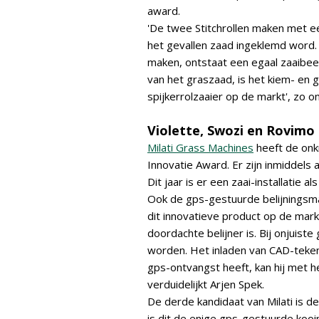
award.
'De twee Stitchrollen maken met ee
het gevallen zaad ingeklemd word. 
maken, ontstaat een egaal zaaibee
van het graszaad, is het kiem- en 
spijkerrolzaaier op de markt', zo o
Violette, Swozi en Rovimo
Milati Grass Machines
heeft de onk
Innovatie Award. Er zijn inmiddels
Dit jaar is er een zaai-installatie 
Ook de gps-gestuurde belijningsma
dit innovatieve product op de mark
doordachte belijner is. Bij onjuist
worden. Het inladen van CAD-tekeni
gps-ontvangst heeft, kan hij met 
verduidelijkt Arjen Spek.
De derde kandidaat van Milati is 
is dit de enige gps-gestuurde koo