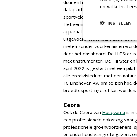
duur en het gebruik hiervan vraagt
ontwikkelen.
Lees
dataplatform bieden hiervoor een
sportveldonderhoud wordt hiermee 
INSTELLEN
Het vernieuwende aan de HiPSter 
apparaat gecombineerd zijn en da
uitgevoerd. Het maakt dus niet ui
meten zonder voorkennis en worde
door het dashboard. De HiPSter is 
meetinstrumenten. De HiPSter en h
april 2022 is gestart met een pilot 
alle eredivisieclubs met een natuur
FC Eindhoven AV, om te zien hoe d
breedtesport ingezet kan worden.
Ceora
Ook de Ceora van
Husqvarna
is in
een professionele oplossing voor 
professionele groenvoorzieners, s
en onderhoud van grote gazons en