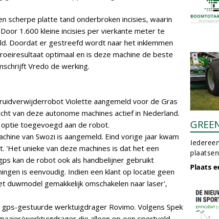
n scherpe platte tand onderbroken incisies, waarin
Door 1.600 kleine incisies per vierkante meter te
ld. Doordat er gestreefd wordt naar het inklemmen
groeiresultaat optimaal en is deze machine de beste
mschrijft Vredo de werking.
ruidverwijderrobot Violette aangemeld voor de Gras
 acht van deze autonome machines actief in Nederland.
GREE
als optie toegevoegd aan de robot.
chine van Swozi is aangemeld. Eind vorige jaar kwam
Iedereen
t. 'Het unieke van deze machines is dat het een
plaatsen
e gps kan de robot ook als handbelijner gebruikt
Plaats e
ngen is eenvoudig. Indien een klant op locatie geen
het duwmodel gemakkelijk omschakelen naar laser',
de gps-gestuurde werktuigdrager Rovimo. Volgens Spek
imaaier/werktuigdrager die alleen op een sportveld