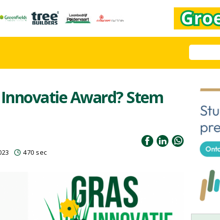
s Innovatie Award? Stem
023
470 sec