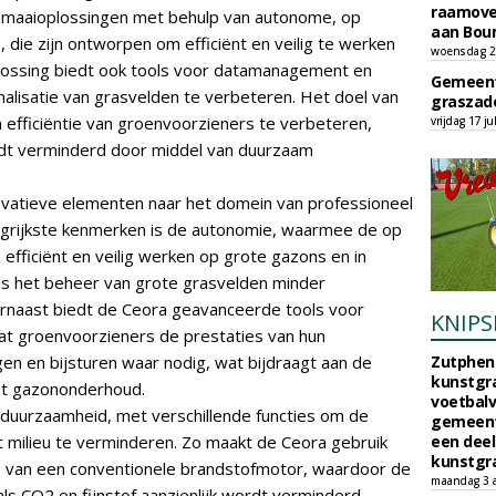
raamove
 maaioplossingen met behulp van autonome, op
aan Bou
die zijn ontworpen om efficiënt en veilig te werken
woensdag 29
plossing biedt ook tools voor datamanagement en
Gemeent
alisatie van grasvelden te verbeteren. Het doel van
graszade
n efficiëntie van groenvoorzieners te verbeteren,
vrijdag 17 ju
ordt verminderd door middel van duurzaam
ovatieve elementen naar het domein van professioneel
grijkste kenmerken is de autonomie, waarmee de op
fficiënt en veilig werken op grote gazons en in
is het beheer van grote grasvelden minder
aarnaast biedt de Ceora geavanceerde tools voor
KNIPS
t groenvoorzieners de prestaties van hun
en en bijsturen waar nodig, wat bijdraagt aan de
Zutphen 
kunstgra
het gazononderhoud.
voetbalv
duurzaamheid, met verschillende functies om de
gemeente
milieu te verminderen. Zo maakt de Ceora gebruik
een deel
kunstgra
ats van een conventionele brandstofmotor, waardoor de
maandag 3 
als CO2 en fijnstof aanzienlijk wordt verminderd.