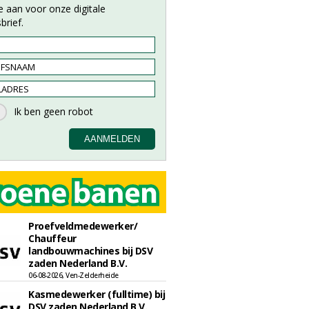
e aan voor onze digitale
brief.
Proefveldmedewerker/
Chauffeur
landbouwmachines bij DSV
zaden Nederland B.V.
06-08-2026, Ven-Zelderheide
Kasmedewerker (fulltime) bij
DSV zaden Nederland B.V.