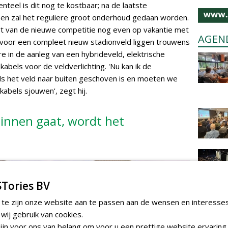
teel is dit nog te kostbaar; na de laatste
zoen zal het reguliere groot onderhoud gedaan worden.
rt van de nieuwe competitie nog even op vakantie met
AGEN
n voor een compleet nieuw stadionveld liggen trouwens
re in de aanleg van een hybrideveld, elektrische
bels voor de veldverlichting. 'Nu kan ik de
als het veld naar buiten geschoven is en moeten we
abels sjouwen', zegt hij.
binnen gaat, wordt het
Tories BV
 te zijn onze website aan te passen aan de wensen en interesse
ij gebruik van cookies.
jn voor ons van belang om voor u een prettige website ervaring 