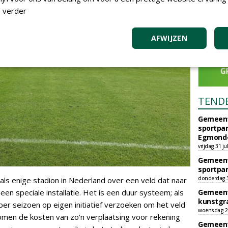
 verder
AFWIJZEN
TEND
Gemeent
sportpar
Egmond-
vrijdag 31 ju
Gemeent
sportpar
donderdag 30
ls enige stadion in Nederland over een veld dat naar
n speciale installatie. Het is een duur systeem; als
Gemeent
kunstgra
er seizoen op eigen initiatief verzoeken om het veld
woensdag 29
omen de kosten van zo'n verplaatsing voor rekening
Gemeent