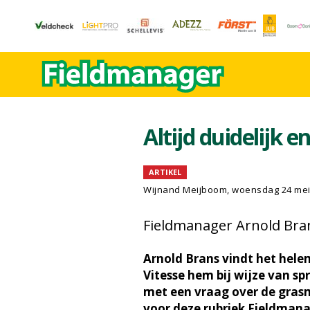
Altijd duidelijk e
ARTIKEL
Wijnand Meijboom
, woensdag 24 mei
Fieldmanager Arnold Bran
Arnold Brans vindt het helem
Vitesse hem bij wijze van sp
met een vraag over de grasma
voor deze rubriek Fieldmana