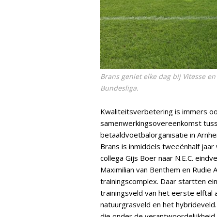
Brans geniet elke dag bij Vitesse en
Bundesliga.
Kwaliteitsverbetering is immers oo
samenwerkingsovereenkomst tuss
betaaldvoetbalorganisatie in Arnhe
Brans is inmiddels tweeënhalf jaar
collega Gijs Boer naar N.E.C. ein
Maximilian van Benthem en Rudie Alb
trainingscomplex. Daar startten e
trainingsveld van het eerste elfta
natuurgrasveld en het hybrideveld
die onder de verantwoordelijkheid 