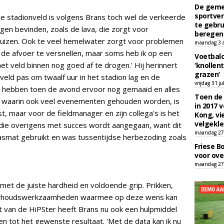
De geme
sportver
ge stadionveld is volgens Brans toch wel de verkeerde
te gebru
en bevinden, zoals de lava, die zorgt voor
beregen
izen. Ook te veel hemelwater zorgt voor problemen
maandag 3 
f de afvoer te versnellen, maar soms heb ik op een
Voetbalc
et veld binnen nog goed af te drogen.' Hij herinnert
‘knollent
grazen’
veld pas om twaalf uur in het stadion lag en de
vrijdag 31 ju
ij hebben toen de avond ervoor nog gemaaid en alles
Toen de 
on waarin ook veel evenementen gehouden worden, is
in 2017 
t, maar voor de fieldmanager en zijn collega's is het
Kong, vi
velgekle
g die overigens met succes wordt aangegaan, want dit
maandag 27 
asmat gebruikt en was tussentijdse herbezoding zoals
Friese B
voor ove
maandag 27 
 met de juiste hardheid en voldoende grip. Prikken,
derhoudswerkzaamheden waarmee op deze wens kan
 van de HiPSter heeft Brans nu ook een hulpmiddel
en tot het gewenste resultaat. 'Met de data kan ik nu