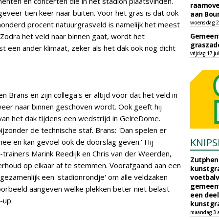
nten en concerten die in het stadion plaatsvinden.
raamove
geveer tien keer naar buiten. Voor het gras is dat ook
aan Bou
woensdag 29
honderd procent natuurgrasveld is namelijk het meest
 'Zodra het veld naar binnen gaat, wordt het
Gemeent
graszade
rst een ander klimaat, zeker als het dak ook nog dicht
vrijdag 17 ju
 Brans en zijn collega's er altijd voor dat het veld in
weer naar binnen geschoven wordt. Ook geeft hij
 van het dak tijdens een wedstrijd in GelreDome.
 bijzonder de technische staf. Brans: 'Dan spelen er
KNIPS
ee en kan gevoel ook de doorslag geven.' Hij
-trainers Marink Reedijk en Chris van der Weerden,
Zutphen 
erhoud op elkaar af te stemmen. Voorafgaand aan een
kunstgra
 gezamenlijk een 'stadionrondje' om alle veldzaken
voetbalv
gemeente
oorbeeld aangeven welke plekken beter niet belast
een deel
-up.
kunstgra
maandag 3 