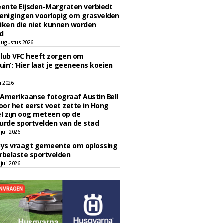
ente Eijsden-Margraten verbiedt
enigingen voorlopig om grasvelden
iken die niet kunnen worden
d
augustus 2026
lub VFC heeft zorgen om
uin’: ‘Hier laat je geeneens koeien
li 2026
Amerikaanse fotograaf Austin Bell
voor het eerst voet zette in Hong
el zijn oog meteen op de
urde sportvelden van de stad
juli 2026
oys vraagt gemeente om oplossing
rbelaste sportvelden
juli 2026