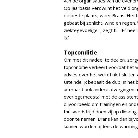
van de organisaties van de eveneme
Op jaarbasis verdwijnt het veld on
de beste plaats, weet Brans. Het 
gebaat bij zonlicht, wind en regen.
ziektegevoeliger', zegt hij. 'Er hee
is.'
Topconditie
Om met dit nadeel te dealen, zorgen
topconditie verkeert voordat het 
advies over het wel of niet sluiten
Uiteindelijk bepaalt de club, in het
uiteraard ook andere afwegingen m
overlegt meestal met de assistent
bijvoorbeeld om trainingen en ond
thuiswedstrijd doen zij op dinsdag
door te nemen. Brans kan dan bijv
kunnen worden tijdens de warming