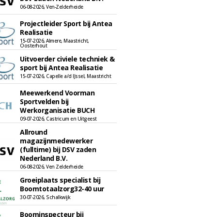
06-08-2026, Ven-Zelderheide
Projectleider Sport bij Antea
Realisatie
15-07-2026, Almere, Maastricht,
Oosterhout
Uitvoerder civiele techniek &
sport bij Antea Realisatie
15-07-2026, Capelle a/d IJssel, Maastricht
Meewerkend Voorman
Sportvelden bij
Werkorganisatie BUCH
09-07-2026, Castricum en Uitgeest
Allround
magazijnmedewerker
(fulltime) bij DSV zaden
Nederland B.V.
06-08-2026, Ven Zelderheide
Groeiplaats specialist bij
Boomtotaalzorg32-40 uur
30-07-2026, Schalkwijk
Boominspecteur bij