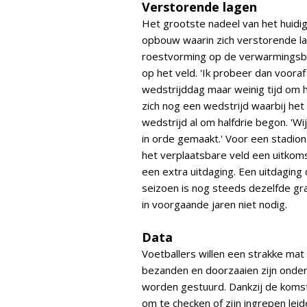
Verstorende lagen
Het grootste nadeel van het huidi
opbouw waarin zich verstorende lag
roestvorming op de verwarmingsbu
op het veld. 'Ik probeer dan voora
wedstrijddag maar weinig tijd om h
zich nog een wedstrijd waarbij het 
wedstrijd al om halfdrie begon. 'W
in orde gemaakt.' Voor een stadi
het verplaatsbare veld een uitkoms
een extra uitdaging. Een uitdagin
seizoen is nog steeds dezelfde gr
in voorgaande jaren niet nodig.
Data
Voetballers willen een strakke mat
bezanden en doorzaaien zijn on
worden gestuurd. Dankzij de komst
om te checken of zijn ingrepen leid