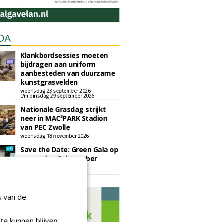
DA
Klankbordsessies moeten
bijdragen aan uniform
aanbesteden van duurzame
kunstgrasvelden
woensdag 23 september 2026
t/m dinsdag 29 september 2026
Nationale Grasdag strijkt
neer in MAC³PARK Stadion
van PEC Zwolle
woensdag 18 november 2026
Save the Date: Green Gala op
woensdag 2 december
woensdag 2 december 2026
s van de
te kunnen blijven