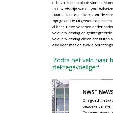
echt zal kunnen plaatsvinden. Momen
thuiswedstrijd van dit voetbalsei
Daarna kan Brans kort voor de sta
zijn gezin. De uitgewerkte planne
al klaar. Deze voorzien onder ande
veldverwarming en geïntegreerde ka
veldverwarming alleen aansluiten 
elke keer met de zware belichtingsk
'Zodra het veld naar 
ziektegevoeliger'
NWST NeWS
Om goed in staat
bezoeker, maken w
Deze gegevens zi