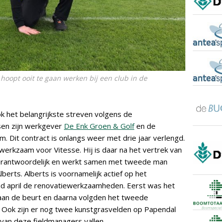
 hoopt ooit te gaan werken bij een club in de
k het belangrijkste streven volgens de
en zijn werkgever
De Enk Groen & Golf
en de
m. Dit contract is onlangs weer met drie jaar verlengd.
 werkzaam voor Vitesse. Hij is daar na het vertrek van
dverantwoordelijk en werkt samen met tweede man
erts. Alberts is voornamelijk actief op het
ind april de renovatiewerkzaamheden. Eerst was het
l aan de beurt en daarna volgden het tweede
. Ook zijn er nog twee kunstgrasvelden op Papendal
van deze fieldmanagers vallen.