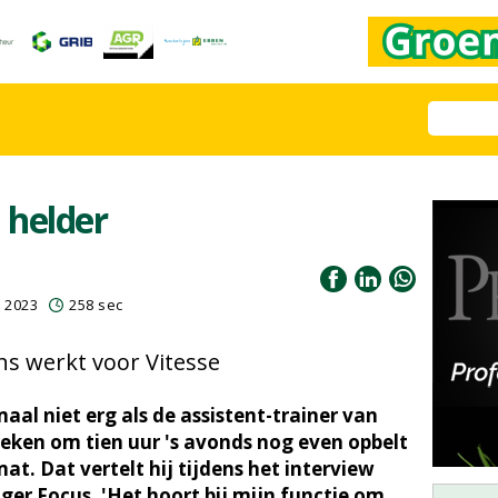
n helder
 2023
258 sec
s werkt voor Vitesse
aal niet erg als de assistent-trainer van
reken om tien uur 's avonds nog even opbelt
t. Dat vertelt hij tijdens het interview
ger Focus. 'Het hoort bij mijn functie om