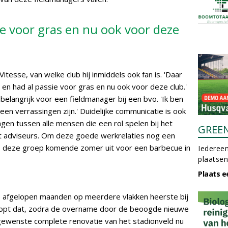
sie voor gras en nu ook voor deze
itesse, van welke club hij inmiddels ook fan is. 'Daar
heb en had al passie voor gras en nu ook voor deze club.'
elangrijk voor een fieldmanager bij een bvo. 'Ik ben
 geen verrassingen zijn.' Duidelijke communicatie is ook
en tussen alle mensen die een rol spelen bij het
GREE
tot adviseurs. Om deze goede werkrelaties nog een
s deze groep komende zomer uit voor een barbecue in
Iedereen
plaatsen
Plaats e
 de afgelopen maanden op meerdere vlakken heerste bij
 hoopt dat, zodra de overname door de beoogde nieuwe
gewenste complete renovatie van het stadionveld nu