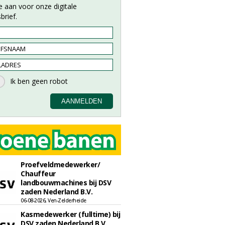
e aan voor onze digitale
brief.
Proefveldmedewerker/
Chauffeur
landbouwmachines bij DSV
zaden Nederland B.V.
06-08-2026, Ven-Zelderheide
Kasmedewerker (fulltime) bij
DSV zaden Nederland B.V.