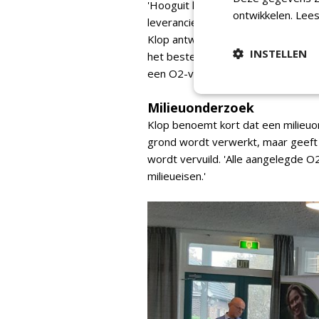
'Hooguit kun je vragen naar een "f
ontwikkelen.
Lees
leverancier om de hoek dat hij dat 
Klop antwoordt dat je wel een conc
INSTELLEN
het bestek omschrijft, ook als je 
een O2-veld, krijg je Lava Oxygen.'
Milieuonderzoek
Klop benoemt kort dat een milieuo
grond wordt verwerkt, maar geeft a
wordt vervuild. 'Alle aangelegde 
milieueisen.'