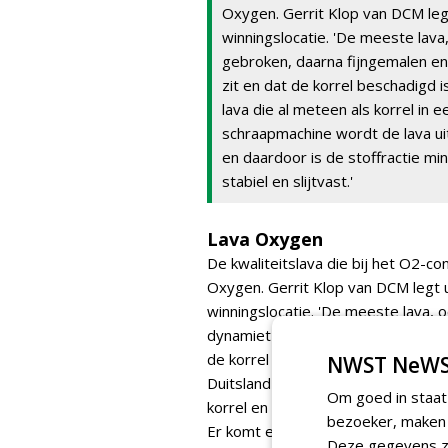
Oxygen. Gerrit Klop van DCM legt 
winningslocatie. 'De meeste la
gebroken, daarna fijngemalen en 
zit en dat de korrel beschadigd i
lava die al meteen als korrel in
schraapmachine wordt de lava u
en daardoor is de stoffractie mi
stabiel en slijtvast.'
Lava Oxygen
De kwaliteitslava die bij het O2-c
Oxygen. Gerrit Klop van DCM legt ui
winningslocatie. 'De meeste lava,
dynamiet en fijngemalen en gezeefd.
de korrel instabiel is en uit elkaar 
NWST NeWS
Duitsland met een kraan van de gr
Om goed in staat
korrel en weinig stof als resultaat.'
bezoeker, maken w
Er komt een opmerking uit de zaal
Deze gegevens zi