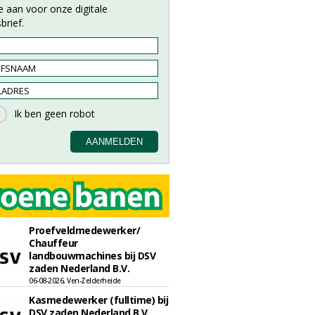
e aan voor onze digitale
brief.
Proefveldmedewerker/
Chauffeur
landbouwmachines bij DSV
zaden Nederland B.V.
06-08-2026, Ven-Zelderheide
Kasmedewerker (fulltime) bij
DSV zaden Nederland B.V.