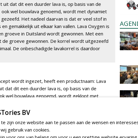
uit dat dit een duurder lava is, op basis van de
va, ook wel bouwlava genoemd, wordt met dynamiet
gezeefd. Het nadeel daarvan is dat er veel stof in
AGEN
s en gemakkelijk uit elkaar kan vallen. Lava Oxygen is
 een groeve in Duitsland wordt gewonnen. Met een
it de groeve gewonnen. De korrel wordt uitgezeefd
nimaal. De onbeschadigde lavakorrel is daardoor
oncept wordt ingezet, heeft een productnaam: Lava
t dat dit een duurder lava is, op basis van de
 ook wel bouwlava genoemd, wordt geklopt met
 Het nadeel daarvan is dat er veel stof in zit en dat
kan vallen. Lava Oxygen is lava die in een groeve in
Tories BV
oeverand af wordt geschraapt, met een stabiele
 te zijn onze website aan te passen aan de wensen en interesse
ij gebruik van cookies.
 over dat je in de uitvraag geen merken mag noemen.
jn voor ons van belang om voor u een prettige website ervaring 