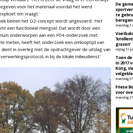
De geme
fgegeven voor het materiaal voordat het werd
sportver
xpliciet om vraagt.'
te gebru
beregen
oek binnen het O2-concept wordt uitgevoerd: 'Het
maandag 3 
mt een functioneel mengsel. Dat wordt door een
Voetbalc
orium onderworpen aan een P04-onderzoek met
‘knollent
g te meten, heeft het onderzoek een omlooptijd van
grazen’
ient in overleg met de opdrachtgever de uitslag van
vrijdag 31 ju
erwerkingsprotocol, in bij de lokale milieudienst.'
Toen de 
in 2017 
Kong, vi
velgekle
maandag 27 
Friese B
voor ove
maandag 27 