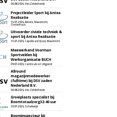
06-08-2026, Ven-Zelderheide
Projectleider Sport bij Antea
Realisatie
15-07-2026, Almere, Maastricht,
Oosterhout
Uitvoerder civiele techniek &
sport bij Antea Realisatie
15-07-2026, Capelle a/d IJssel, Maastricht
Meewerkend Voorman
Sportvelden bij
Werkorganisatie BUCH
09-07-2026, Castricum en Uitgeest
Allround
magazijnmedewerker
(fulltime) bij DSV zaden
Nederland B.V.
06-08-2026, Ven Zelderheide
Groeiplaats specialist bij
Boomtotaalzorg32-40 uur
30-07-2026, Schalkwijk
Boominspecteur bij