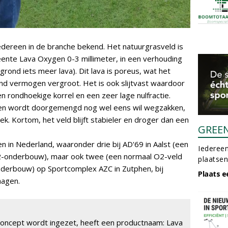
 iedereen in de branche bekend. Het natuurgrasveld is
eente Lava Oxygen 0-3 millimeter, in een verhouding
 grond iets meer lava). Dit lava is poreus, wat het
 vermogen vergroot. Het is ook slijtvast waardoor
een rondhoekige korrel en een zeer lage nulfractie.
nden wordt doorgemengd nog wel eens wil wegzakken,
plek. Kortom, het veld blijft stabieler en droger dan een
GREE
n in Nederland, waaronder drie bij AD'69 in Aalst (een
Iedereen
2-onderbouw), maar ook twee (een normaal O2-veld
plaatsen
derbouw) op Sportcomplex AZC in Zutphen, bij
Plaats e
hagen.
-concept wordt ingezet, heeft een productnaam: Lava