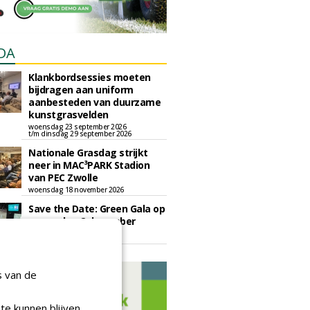
DA
Klankbordsessies moeten
bijdragen aan uniform
aanbesteden van duurzame
kunstgrasvelden
woensdag 23 september 2026
t/m dinsdag 29 september 2026
Nationale Grasdag strijkt
neer in MAC³PARK Stadion
van PEC Zwolle
woensdag 18 november 2026
Save the Date: Green Gala op
woensdag 2 december
woensdag 2 december 2026
s van de
te kunnen blijven