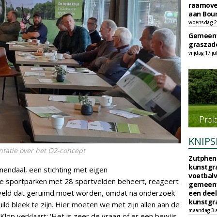
raamove
aan Bou
woensdag 29
Gemeent
graszade
vrijdag 17 ju
KNIPS
ntatie over het O2-concept
Zutphen 
kunstgra
nendaal, een stichting met eigen
voetbalv
ie sportparken met 28 sportvelden beheert, reageert
gemeente
n veld dat geruimd moet worden, omdat na onderzoek
een deel
kunstgra
ld bleek te zijn. Hier moeten we met zijn allen aan de
maandag 3 
Klop verklaart: 'Het is zeer de vraag of er een bewijs