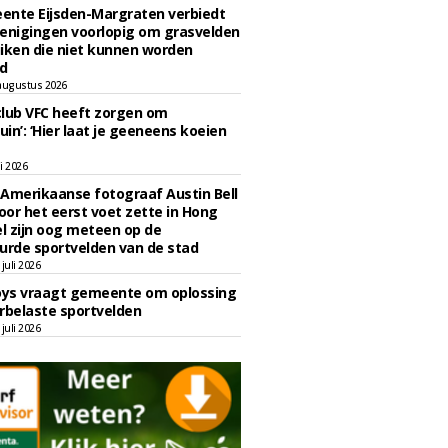
ente Eijsden-Margraten verbiedt
enigingen voorlopig om grasvelden
iken die niet kunnen worden
d
augustus 2026
lub VFC heeft zorgen om
uin’: ‘Hier laat je geeneens koeien
li 2026
Amerikaanse fotograaf Austin Bell
voor het eerst voet zette in Hong
el zijn oog meteen op de
urde sportvelden van de stad
juli 2026
oys vraagt gemeente om oplossing
rbelaste sportvelden
juli 2026