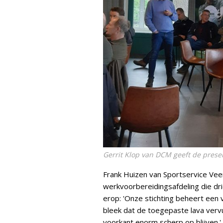
Gerrit Klop van DCM geeft de prese
Frank Huizen van Sportservice Vee
werkvoorbereidingsafdeling die dr
erop: 'Onze stichting beheert ee
bleek dat de toegepaste lava vervui
voorkant enorm scherp op blijven.' 