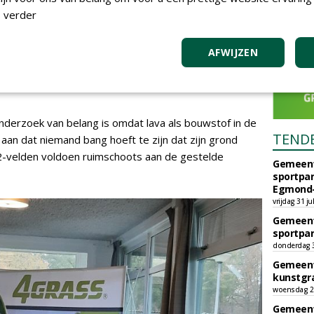
ijnere samenstelling". Maar tegenwoordig roept iedere
 verder
kan leveren. Hoe schrijf je naar Lava Oxygen toe?'
ept mag noemen. 'Als je lava uit het O2-concept in
AFWIJZEN
lava voor een andere toepassing nodig hebt dan voor
nderzoek van belang is omdat lava als bouwstof in de
TEND
an dat niemand bang hoeft te zijn dat zijn grond
O2-velden voldoen ruimschoots aan de gestelde
Gemeent
sportpar
Egmond-
vrijdag 31 ju
Gemeent
sportpar
donderdag 30
Gemeent
kunstgra
woensdag 29
Gemeent