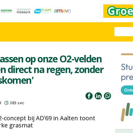
plassen op onze O2-velden
n direct na regen, zonder
oskomen'
3
383 sec
concept bij AD'69 in Aalten toont
erke grasmat