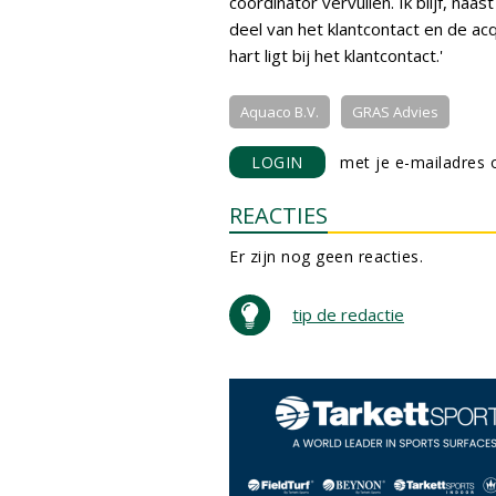
coördinator vervullen. Ik blijf, naas
deel van het klantcontact en de acq
hart ligt bij het klantcontact.'
Aquaco B.V.
GRAS Advies
LOGIN
met je e-mailadres o
REACTIES
Er zijn nog geen reacties.
tip de redactie