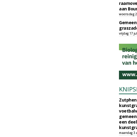
raamove
aan Bou
woensdag 29
Gemeent
graszade
vrijdag 17 ju
KNIPS
Zutphen 
kunstgra
voetbalv
gemeente
een deel
kunstgra
maandag 3 