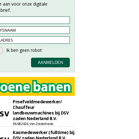
e aan voor onze digitale
brief.
Proefveldmedewerker/
Chauffeur
landbouwmachines bij DSV
zaden Nederland B.V.
06-08-2026, Ven-Zelderheide
Kasmedewerker (fulltime) bij
DSV zaden Nederland B.V.