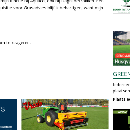
t mijn functie bij Aquaco, ook bij Dagnl betrokken. Een
uisitie voor Grasadvies blijf ik behartigen, want mijn
m te reageren.
GREE
Iedereen
plaatsen
Plaats e