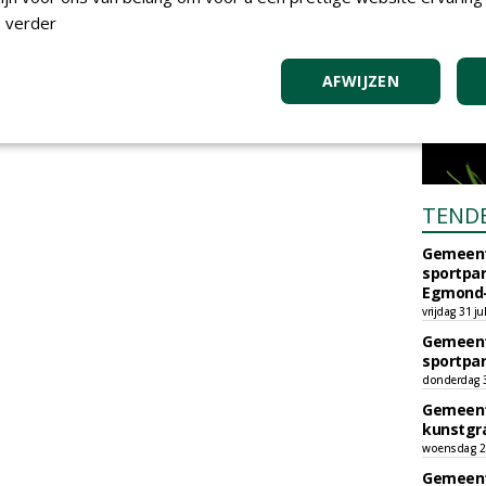
 verder
AFWIJZEN
TEND
Gemeent
sportpar
Egmond-
vrijdag 31 ju
Gemeent
sportpar
donderdag 30
Gemeent
kunstgra
woensdag 29
Gemeent