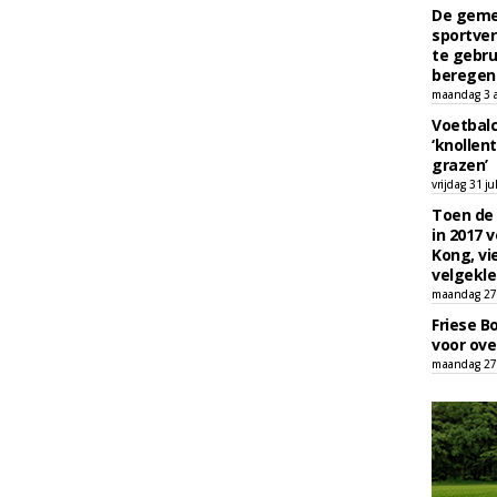
De geme
sportver
te gebru
beregen
maandag 3 
Voetbalc
‘knollent
grazen’
vrijdag 31 ju
Toen de 
in 2017 
Kong, vi
velgekle
maandag 27 
Friese B
voor ove
maandag 27 