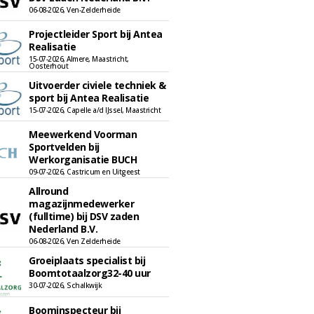
06-08-2026, Ven-Zelderheide
Projectleider Sport bij Antea
Realisatie
15-07-2026, Almere, Maastricht,
Oosterhout
Uitvoerder civiele techniek &
sport bij Antea Realisatie
15-07-2026, Capelle a/d IJssel, Maastricht
Meewerkend Voorman
Sportvelden bij
Werkorganisatie BUCH
09-07-2026, Castricum en Uitgeest
Allround
magazijnmedewerker
(fulltime) bij DSV zaden
Nederland B.V.
06-08-2026, Ven Zelderheide
Groeiplaats specialist bij
Boomtotaalzorg32-40 uur
30-07-2026, Schalkwijk
Boominspecteur bij