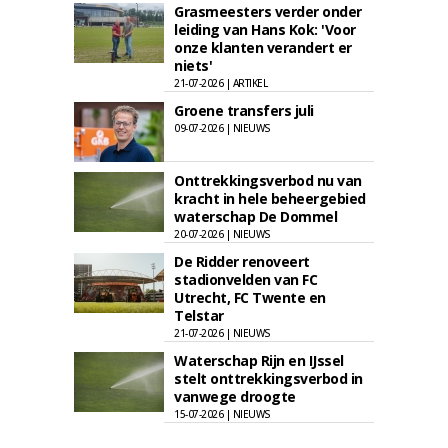
Grasmeesters verder onder
leiding van Hans Kok: 'Voor
onze klanten verandert er
niets'
21-07-2026 | ARTIKEL
Groene transfers juli
09-07-2026 | NIEUWS
Onttrekkingsverbod nu van
kracht in hele beheergebied
waterschap De Dommel
20-07-2026 | NIEUWS
De Ridder renoveert
stadionvelden van FC
Utrecht, FC Twente en
Telstar
21-07-2026 | NIEUWS
Waterschap Rijn en IJssel
stelt onttrekkingsverbod in
vanwege droogte
15-07-2026 | NIEUWS