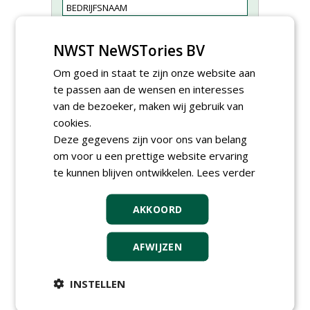
NWST NeWSTories BV
Om goed in staat te zijn onze website aan
te passen aan de wensen en interesses
van de bezoeker, maken wij gebruik van
cookies.
Deze gegevens zijn voor ons van belang
om voor u een prettige website ervaring
Proefveldmedewerker/
te kunnen blijven ontwikkelen.
Lees verder
Chauffeur
landbouwmachines bij DSV
zaden Nederland B.V.
AKKOORD
06-08-2026, Ven-Zelderheide
Kasmedewerker (fulltime) bij
AFWIJZEN
DSV zaden Nederland B.V.
06-08-2026, Ven-Zelderheide
INSTELLEN
Projectleider Sport bij Antea
Realisatie
15-07-2026, Almere, Maastricht,