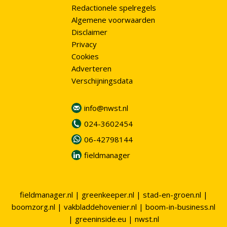
Redactionele spelregels
Algemene voorwaarden
Disclaimer
Privacy
Cookies
Adverteren
Verschijningsdata
info@nwst.nl
024-3602454
06-42798144
fieldmanager
fieldmanager.nl
|
greenkeeper.nl
|
stad-en-groen.nl
|
boomzorg.nl
|
vakbladdehovenier.nl
|
boom-in-business.nl
|
greeninside.eu
|
nwst.nl