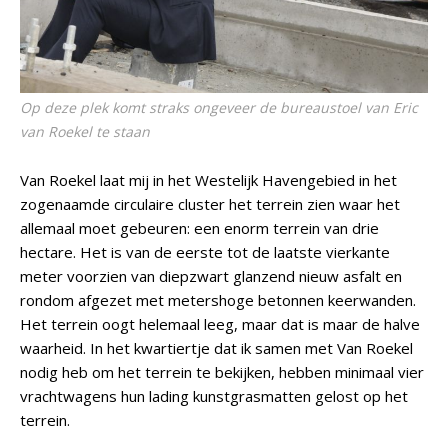
Op deze plek komt straks ongeveer de bureaustoel van Eric
van Roekel te staan
Van Roekel laat mij in het Westelijk Havengebied in het
zogenaamde circulaire cluster het terrein zien waar het
allemaal moet gebeuren: een enorm terrein van drie
hectare. Het is van de eerste tot de laatste vierkante
meter voorzien van diepzwart glanzend nieuw asfalt en
rondom afgezet met metershoge betonnen keerwanden.
Het terrein oogt helemaal leeg, maar dat is maar de halve
waarheid. In het kwartiertje dat ik samen met Van Roekel
nodig heb om het terrein te bekijken, hebben minimaal vier
vrachtwagens hun lading kunstgrasmatten gelost op het
terrein.