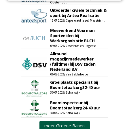
Oosterhout
Uitvoerder civiele techniek &
sport bij Antea Realisatie
15-07-2026, Capelle a/d IJssel, Maastricht
Meewerkend Voorman
Sportvelden bij
Werkorganisatie BUCH
09-07-2026, Castricum en Uitgeest
Allround
magazijnmedewerker
(fulltime) bij DSV zaden
Nederland B.V.
06-08-2026, Ven Zelderheide
Groeiplaats specialist bij
Boomtotaalzorg32-40 uur
30-07-2026, Schalkwijk
Boominspecteur bij
Boomtotaalzorg24-40 uur
30-07-2026, Schalkwijk
meer Groene Banen