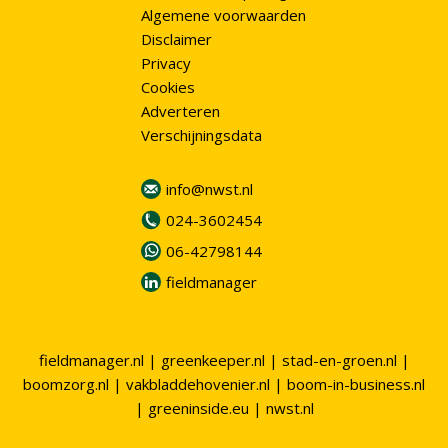
Algemene voorwaarden
Disclaimer
Privacy
Cookies
Adverteren
Verschijningsdata
info@nwst.nl
024-3602454
06-42798144
fieldmanager
fieldmanager.nl
|
greenkeeper.nl
|
stad-en-groen.nl
|
boomzorg.nl
|
vakbladdehovenier.nl
|
boom-in-business.nl
|
greeninside.eu
|
nwst.nl