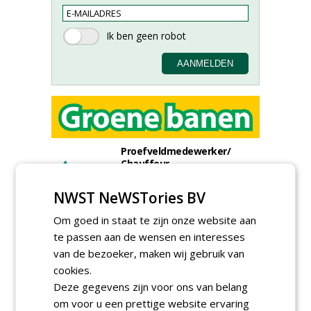
Proefveldmedewerker/
Chauffeur
landbouwmachines bij DSV
zaden Nederland B.V.
NWST NeWSTories BV
06-08-2026, Ven-Zelderheide
Om goed in staat te zijn onze website aan
Kasmedewerker (fulltime) bij
DSV zaden Nederland B.V.
te passen aan de wensen en interesses
06-08-2026, Ven-Zelderheide
van de bezoeker, maken wij gebruik van
Projectleider Sport bij Antea
cookies.
Realisatie
Deze gegevens zijn voor ons van belang
15-07-2026, Almere, Maastricht,
Oosterhout
om voor u een prettige website ervaring