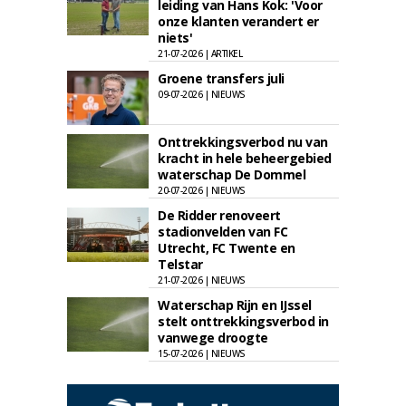
leiding van Hans Kok: 'Voor
onze klanten verandert er
niets'
21-07-2026 | ARTIKEL
Groene transfers juli
09-07-2026 | NIEUWS
Onttrekkingsverbod nu van
kracht in hele beheergebied
waterschap De Dommel
20-07-2026 | NIEUWS
De Ridder renoveert
stadionvelden van FC
Utrecht, FC Twente en
Telstar
21-07-2026 | NIEUWS
Waterschap Rijn en IJssel
stelt onttrekkingsverbod in
vanwege droogte
15-07-2026 | NIEUWS