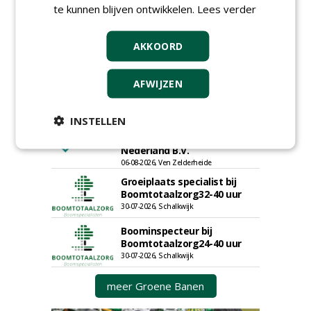
Uitvoerder civiele techniek &
te kunnen blijven ontwikkelen.
Lees verder
sport bij Antea Realisatie
15-07-2026, Capelle a/d IJssel, Maastricht
AKKOORD
Meewerkend Voorman
Sportvelden bij
Werkorganisatie BUCH
AFWIJZEN
09-07-2026, Castricum en Uitgeest
Allround
INSTELLEN
magazijnmedewerker
(fulltime) bij DSV zaden
Nederland B.V.
06-08-2026, Ven Zelderheide
Groeiplaats specialist bij
Boomtotaalzorg32-40 uur
30-07-2026, Schalkwijk
Boominspecteur bij
Boomtotaalzorg24-40 uur
30-07-2026, Schalkwijk
meer Groene Banen