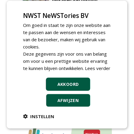
bijdragen aan uniform
aanbesteden van duurzame
kunstgrasvelden
NWST NeWSTories BV
woensdag 23 september 2026
t/m dinsdag 29 september 2026
Om goed in staat te zijn onze website aan
Nationale Grasdag strijkt
te passen aan de wensen en interesses
neer in MAC³PARK Stadion
van PEC Zwolle
van de bezoeker, maken wij gebruik van
woensdag 18 november 2026
cookies.
Save the Date: Green Gala op
Deze gegevens zijn voor ons van belang
woensdag 2 december
om voor u een prettige website ervaring
woensdag 2 december 2026
te kunnen blijven ontwikkelen.
Lees verder
AKKOORD
AFWIJZEN
INSTELLEN