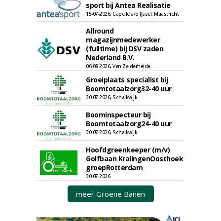
sport bij Antea Realisatie
15-07-2026, Capelle a/d IJssel, Maastricht
Allround
magazijnmedewerker
(fulltime) bij DSV zaden
Nederland B.V.
06-08-2026, Ven Zelderheide
Groeiplaats specialist bij
Boomtotaalzorg32-40 uur
30-07-2026, Schalkwijk
Boominspecteur bij
Boomtotaalzorg24-40 uur
30-07-2026, Schalkwijk
Hoofdgreenkeeper (m/v)
Golfbaan KralingenOosthoek
groepRotterdam
30-07-2026
meer Groene Banen