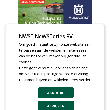
AGENDA
NWST NeWSTories BV
Klankbordsessies moeten
Om goed in staat te zijn onze website aan
bijdragen aan uniform
te passen aan de wensen en interesses
aanbesteden van duurzame
van de bezoeker, maken wij gebruik van
kunstgrasvelden
woensdag 23 september 2026
cookies.
t/m dinsdag 29 september 2026
Deze gegevens zijn voor ons van belang
Nationale Grasdag strijkt
om voor u een prettige website ervaring
neer in MAC³PARK Stadion
van PEC Zwolle
te kunnen blijven ontwikkelen.
Lees verder
woensdag 18 november 2026
Save the Date: Green Gala op
AKKOORD
woensdag 2 december
woensdag 2 december 2026
AFWIJZEN