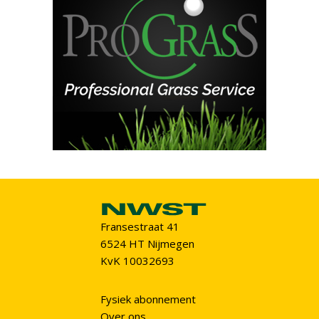
Fransestraat 41
6524 HT Nijmegen
KvK 10032693
Fysiek abonnement
Over ons