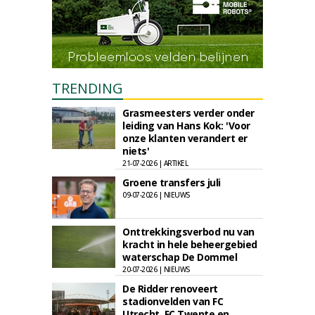
TRENDING
Grasmeesters verder onder
leiding van Hans Kok: 'Voor
onze klanten verandert er
niets'
21-07-2026 | ARTIKEL
Groene transfers juli
09-07-2026 | NIEUWS
Onttrekkingsverbod nu van
kracht in hele beheergebied
waterschap De Dommel
20-07-2026 | NIEUWS
De Ridder renoveert
stadionvelden van FC
Utrecht, FC Twente en