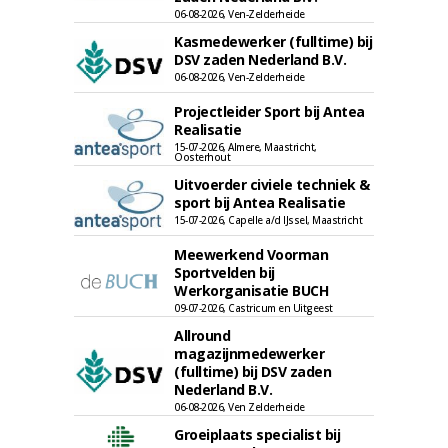
06-08-2026, Ven-Zelderheide
Kasmedewerker (fulltime) bij
DSV zaden Nederland B.V.
06-08-2026, Ven-Zelderheide
Projectleider Sport bij Antea
Realisatie
15-07-2026, Almere, Maastricht,
Oosterhout
Uitvoerder civiele techniek &
sport bij Antea Realisatie
15-07-2026, Capelle a/d IJssel, Maastricht
Meewerkend Voorman
Sportvelden bij
Werkorganisatie BUCH
09-07-2026, Castricum en Uitgeest
Allround
magazijnmedewerker
(fulltime) bij DSV zaden
Nederland B.V.
06-08-2026, Ven Zelderheide
Groeiplaats specialist bij