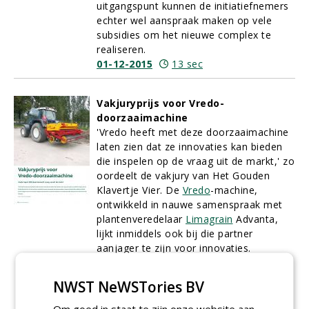
uitgangspunt kunnen de initiatiefnemers
echter wel aanspraak maken op vele
subsidies om het nieuwe complex te
realiseren.
01-12-2015
13 sec
Vakjuryprijs voor Vredo-
doorzaaimachine
'Vredo heeft met deze doorzaaimachine
laten zien dat ze innovaties kan bieden
die inspelen op de vraag uit de markt,' zo
oordeelt de vakjury van Het Gouden
Klavertje Vier. De
Vredo
-machine,
ontwikkeld in nauwe samenspraak met
plantenveredelaar
Limagrain
Advanta,
lijkt inmiddels ook bij die partner
aanjager te zijn voor innovaties.
Limagrain experimenteert er, sinds de
introductie van de Vredo Sport DDS,
NWST NeWSTories BV
lustig op los met nieuwe
doorzaaimethodes.
Om goed in staat te zijn onze website aan