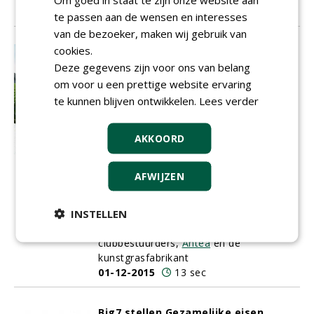
01-12-2015
14 sec
te passen aan de wensen en interesses
van de bezoeker, maken wij gebruik van
cookies.
De club als bouwheer én
opdrachtgever, maar zonder
Deze gegevens zijn voor ons van belang
gemeente lukt het niet
om voor u een prettige website ervaring
De trend is onmiskenbaar. Clubs zullen in
te kunnen blijven ontwikkelen.
Lees verder
de toekomst een grotere rol gaan spelen
bij de aanleg van nieuwe velden. Een
AKKOORD
mooi voorbeeld wordt gevormd door de
clubs IFC en ASWH uit Hendrik-Ido-
Ambacht, die samen twee
AFWIJZEN
kunstgrasvelden realiseerden op
Sportpark Schildman. Vakblad
INSTELLEN
Fieldmanager praat met alle
betrokkenen: de gemeente,
clubbestuurders,
Antea
en de
kunstgrasfabrikant
01-12-2015
13 sec
Big7 stellen Gezamelijke eisen