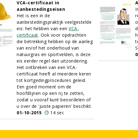
VCA-certificaat in
A
aanbestedingseisen
I
Het is een in de
r
aanbestedingspraktijk veelgestelde
o
eis: het hebben van een
VCA-
d
certificaat
. Ook voor opdrachten
h
die betrekking hebben op de aanleg
t
van en/of het onderhoud van
S
natuurgras en sportvelden, is deze
0
eis eerder regel dan uitzondering.
Het ontbreken van een VCA-
certificaat heeft al meerdere keren
tot kortgedingprocedures geleid.
Een goed moment om de
hoofdlijnen op een rij te zetten,
zodat u vooraf kunt beoordelen of
u over de 'juiste papieren' beschikt.
01-10-2015
14 sec