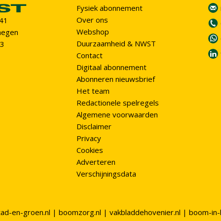
Fysiek abonnement
Over ons
 41
Webshop
megen
Duurzaamheid & NWST
93
Contact
Digitaal abonnement
Abonneren nieuwsbrief
Het team
Redactionele spelregels
Algemene voorwaarden
Disclaimer
Privacy
Cookies
Adverteren
Verschijningsdata
tad-en-groen.nl
|
boomzorg.nl
|
vakbladdehovenier.nl
|
boom-in-