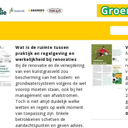
Wat is de ruimte tussen
V
praktijk en regelgeving en
N
werkelijkheid bij renovaties
v
Bij
de
renovatie
en de verwijdering
r
van een kunstgrasveld zou
v
bescherming van het bodem- en
g
grondwatersysteem volgens de wet
d
voorop moeten staan, ook bij het
v
management van afvalstromen.
2
Toch is niet altijd duidelijk welke
g
wetten en regels op welk moment
d
van toepassing zijn. Enkele
0
betrokkenen schetsen de
aandachtspunten en geven advies.