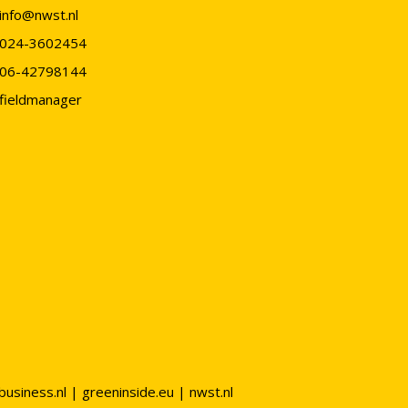
info@nwst.nl
024-3602454
06-42798144
fieldmanager
business.nl
|
greeninside.eu
|
nwst.nl