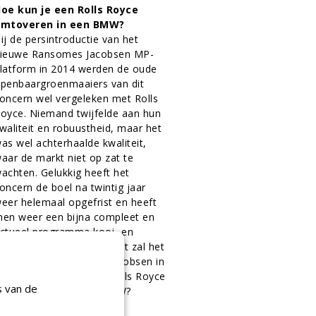
oe kun je een Rolls Royce
mtoveren in een BMW?
ij de persintroductie van het
ieuwe Ransomes Jacobsen MP-
latform in 2014 werden de oude
penbaargroenmaaiers van dit
oncern wel vergeleken met Rolls
oyce. Niemand twijfelde aan hun
waliteit en robuustheid, maar het
as wel achterhaalde kwaliteit,
aar de markt niet op zat te
achten. Gelukkig heeft het
oncern de boel na twintig jaar
eer helemaal opgefrist en heeft
en weer een bijna compleet en
ctueel programma kooi- en
irkelmaaiers. De
toekomst zal het
itwijzen: is Ransomes Jacobsen in
taat zijn achterhaalde Rolls Royce
s van de
m te toveren in een BMW?
1-10-2015
19 sec