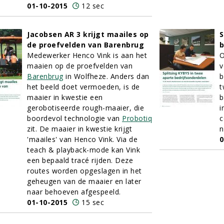
01-10-2015
12 sec
Jacobsen AR 3 krijgt maailes op
S
de proefvelden van Barenbrug
b
Medewerker Henco Vink is aan het
O
maaien op de proefvelden van
v
Barenbrug
in Wolfheze. Anders dan
b
het beeld doet vermoeden, is de
t
maaier in kwestie een
b
gerobotiseerde rough-maaier, die
i
boordevol technologie van
Probotiq
c
zit. De maaier in kwestie krijgt
n
'maailes' van Henco Vink. Via de
0
teach & playback-mode kan Vink
een bepaald tracé rijden. Deze
routes worden opgeslagen in het
geheugen van de maaier en later
naar behoeven afgespeeld.
01-10-2015
15 sec