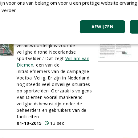
jn voor ons van belang om voor u een prettige website ervaring 
 verder
Veiligheidsbewustzijn rond
B
sportvelden schiet tekort
V
'Sportclubs en beheerders van
F
AFWIJZEN
sportvelden moeten duidelijke
v
afspraken maken over wie
0
verantwoordelijk is voor de
veiligheid rond Nederlandse
sportvelden.' Dat zegt
William van
Diemen
, een van de
initiatiefnemers van de campagne
Voetbal Veilig. Er zijn in Nederland
nog steeds veel onveilige situaties
op sportvelden. Oorzaak is volgens
Van Diemen vooral mankerend
veiligheidsbewustzijn onder de
beheerders en gebruikers van de
faciliteiten.
01-10-2015
13 sec