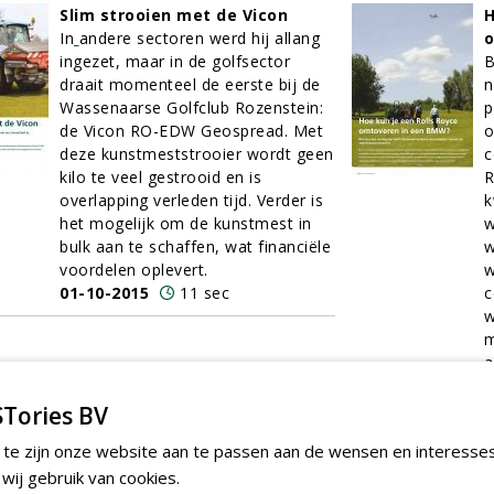
Slim strooien met de Vicon
H
In
andere sectoren werd hij allang
o
ingezet, maar in de golfsector
B
draait momenteel de eerste bij de
n
Wassenaarse Golfclub Rozenstein:
p
de Vicon RO-EDW Geospread. Met
o
deze kunstmeststrooier wordt geen
c
kilo te veel gestrooid en is
R
overlapping verleden tijd. Verder is
k
het mogelijk om de kunstmest in
w
bulk aan te schaffen, wat financiële
w
voordelen oplevert.
w
01-10-2015
11 sec
c
w
m
a
c
u
Tories BV
s
 te zijn onze website aan te passen aan de wensen en interesse
o
ij gebruik van cookies.
0