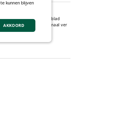
te kunnen blijven
latter an der Baum
oor de lezers van het vakblad
ieldmanager lijkt dat allemaal ver
AKKOORD
an hun bed.
1-10-2015
3 sec