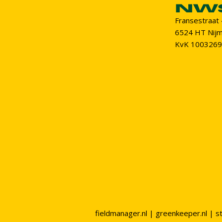
Fransestraat
6524 HT Nij
KvK 100326
fieldmanager.nl
|
greenkeeper.nl
|
s