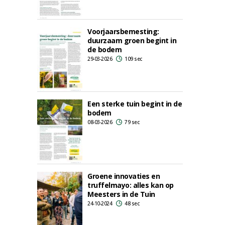
Voorjaarsbemesting:
duurzaam groen begint in
de bodem
29-03-2026
109 sec
Een sterke tuin begint in de
bodem
08-03-2026
79 sec
Groene innovaties en
truffelmayo: alles kan op
Meesters in de Tuin
24-10-2024
48 sec