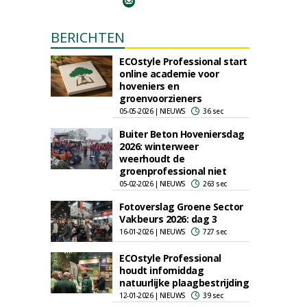
BERICHTEN
ECOstyle Professional start
online academie voor
hoveniers en
groenvoorzieners
05-05-2026 | NIEUWS
36 sec
Buiter Beton Hoveniersdag
2026: winterweer
weerhoudt de
groenprofessional niet
05-02-2026 | NIEUWS
263 sec
Fotoverslag Groene Sector
Vakbeurs 2026: dag 3
16-01-2026 | NIEUWS
727 sec
ECOstyle Professional
houdt infomiddag
natuurlijke plaagbestrijding
12-01-2026 | NIEUWS
39 sec