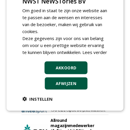
NWST NeWSTories BV
Om goed in staat te zijn onze website aan
te passen aan de wensen en interesses
van de bezoeker, maken wij gebruik van
Proefveldmedewerker/
cookies.
Chauffeur
Deze gegevens zijn voor ons van belang
landbouwmachines bij DSV
om voor u een prettige website ervaring
zaden Nederland B.V.
06-08-2026, Ven-Zelderheide
te kunnen blijven ontwikkelen.
Lees verder
Kasmedewerker (fulltime) bij
DSV zaden Nederland B.V.
AKKOORD
06-08-2026, Ven-Zelderheide
Projectleider Sport bij Antea
AFWIJZEN
Realisatie
15-07-2026, Almere, Maastricht,
Oosterhout
INSTELLEN
Uitvoerder civiele techniek &
sport bij Antea Realisatie
15-07-2026, Capelle a/d IJssel, Maastricht
Allround
magazijnmedewerker