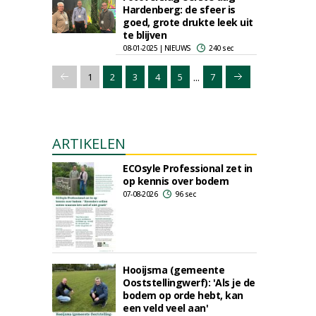
Hardenberg: de sfeer is
goed, grote drukte leek uit
te blijven
08-01-2025 | NIEUWS
240 sec
...
1
2
3
4
5
7
ARTIKELEN
ECOsyle Professional zet in
op kennis over bodem
07-08-2026
96 sec
Hooijsma (gemeente
Ooststellingwerf): 'Als je de
bodem op orde hebt, kan
een veld veel aan'