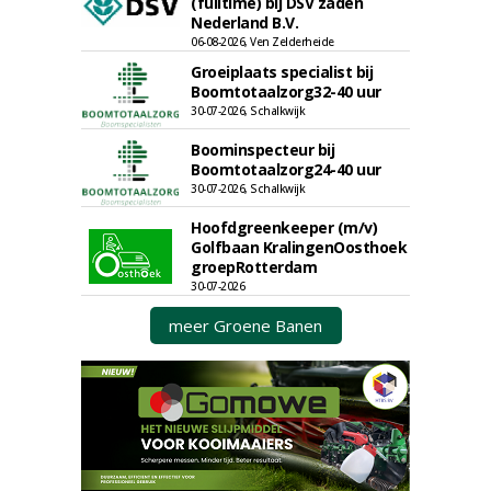
(fulltime) bij DSV zaden
Nederland B.V.
06-08-2026, Ven Zelderheide
Groeiplaats specialist bij
Boomtotaalzorg32-40 uur
30-07-2026, Schalkwijk
Boominspecteur bij
Boomtotaalzorg24-40 uur
30-07-2026, Schalkwijk
Hoofdgreenkeeper (m/v)
Golfbaan KralingenOosthoek
groepRotterdam
30-07-2026
meer Groene Banen