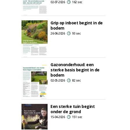
02-07-2026
162 sec
Grip op inboet begint in de
bodem
26-06-2026
93 sec
Gazononderhoud: een
sterke basis begint in de
bodem
02-05-2026
82 sec
Een sterke tuin begint
onder de grond
15-04-2026
151 sec