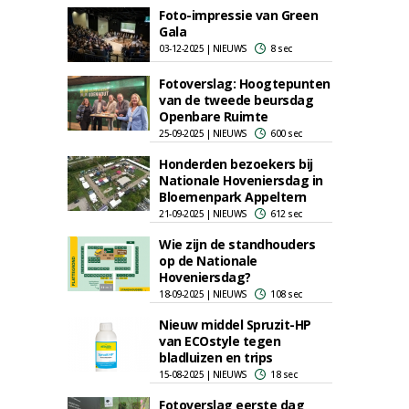
Foto-impressie van Green
Gala
03-12-2025 | NIEUWS
8 sec
Fotoverslag: Hoogtepunten
van de tweede beursdag
Openbare Ruimte
25-09-2025 | NIEUWS
600 sec
Honderden bezoekers bij
Nationale Hoveniersdag in
Bloemenpark Appeltern
21-09-2025 | NIEUWS
612 sec
Wie zijn de standhouders
op de Nationale
Hoveniersdag?
18-09-2025 | NIEUWS
108 sec
Nieuw middel Spruzit-HP
van ECOstyle tegen
bladluizen en trips
15-08-2025 | NIEUWS
18 sec
Fotoverslag eerste dag