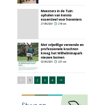
Meesters in de Tuin:
ophalen van kennis
essentieel voor hoveniers
27-09-2024
218 sec
Met vrijwillige vereende en
professionele krachten
kreeg het Wilhelminapark
nieuwe bomen
02-04-2024
227 sec
1
2
3
4