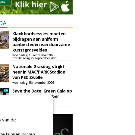
DA
Klankbordsessies moeten
bijdragen aan uniform
aanbesteden van duurzame
kunstgrasvelden
woensdag 23 september 2026
t/m dinsdag 29 september 2026
Nationale Grasdag strijkt
neer in MAC³PARK Stadion
van PEC Zwolle
woensdag 18 november 2026
Save the Date: Green Gala op
woensdag 2 december
woensdag 2 december 2026
s van de
te kunnen blijven