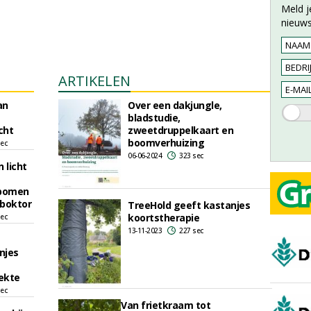
Meld j
nieuws
ARTIKELEN
an
Over een dakjungle,
bladstudie,
cht
zweetdruppelkaart en
boomverhuizing
sec
06-06-2024
323 sec
 licht
 bomen
 boktor
TreeHold geeft kastanjes
koortstherapie
sec
13-11-2023
227 sec
njes
ekte
sec
Van frietkraam tot