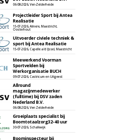
06-08-2026, Ven-Zelderheide
Projectleider Sport bij Antea
Realisatie
15-07-2026, Almere, Maastricht,
Oosterhout
Uitvoerder civiele techniek &
sport bij Antea Realisatie
15-07-2026, Capelle a/d IJssel, Maastricht
Meewerkend Voorman
Sportvelden bij
Werkorganisatie BUCH
09-07-2026, Castricum en Uitgeest
Allround
magazijnmedewerker
(fulltime) bij DSV zaden
Nederland B.V.
06-08-2026, Ven Zelderheide
Groeiplaats specialist bij
Boomtotaalzorg32-40 uur
30-07-2026, Schalkwijk
Boominspecteur bij