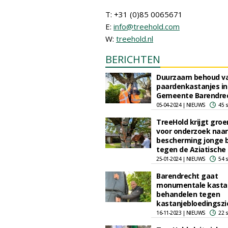
T: +31 (0)85 0065671
E:
info@treehold.com
W:
treehold.nl
BERICHTEN
Duurzaam behoud v
paardenkastanjes in
Gemeente Barendre
05-04-2024 | NIEUWS
45 
TreeHold krijgt groen
voor onderzoek naar
bescherming jonge
tegen de Aziatische
25-01-2024 | NIEUWS
54 
Barendrecht gaat
monumentale kasta
behandelen tegen
kastanjebloedingszi
16-11-2023 | NIEUWS
22 