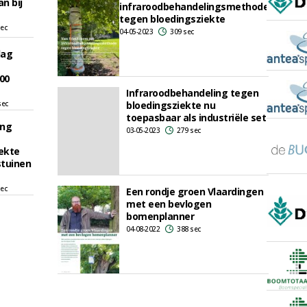
an bij
infraroodbehandelingsmethode
tegen bloedingsziekte
sec
04-05-2023
309 sec
dag
00
Infraroodbehandeling tegen
sec
bloedingsziekte nu
toepasbaar als industriële set
ing
03-05-2023
279 sec
ekte
stuinen
sec
Een rondje groen Vlaardingen
met een bevlogen
bomenplanner
04-08-2022
388 sec