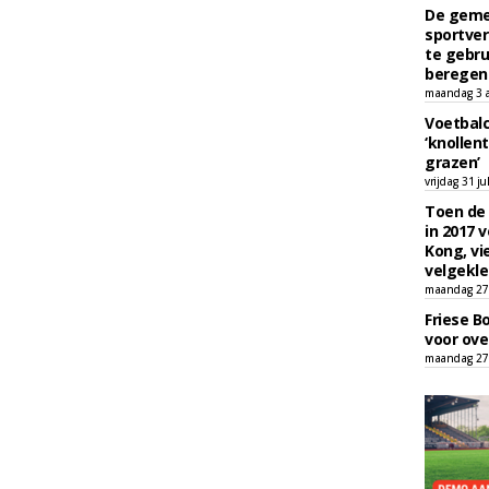
De geme
sportver
te gebru
beregen
maandag 3 
Voetbalc
‘knollent
grazen’
vrijdag 31 ju
Toen de 
in 2017 
Kong, vi
velgekle
maandag 27 
Friese B
voor ove
maandag 27 