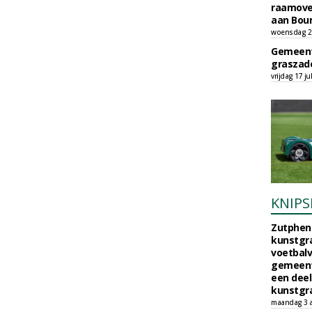
raamove
aan Bou
woensdag 29
Gemeent
graszade
vrijdag 17 ju
KNIPS
Zutphen 
kunstgra
voetbalv
gemeente
een deel
kunstgra
maandag 3 