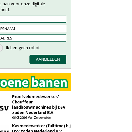
e aan voor onze digitale
brief.
Proefveldmedewerker/
Chauffeur
landbouwmachines bij DSV
zaden Nederland B.V.
06-08-2026, Ven-Zelderheide
Kasmedewerker (fulltime) bij
DSV zaden Nederland B.V.