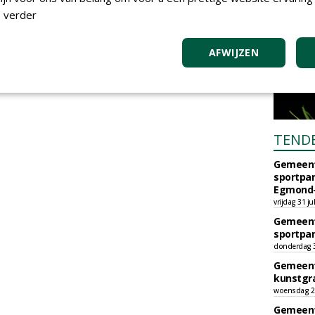
 verder
AFWIJZEN
TEND
Gemeent
sportpar
Egmond-
vrijdag 31 ju
Gemeent
sportpar
donderdag 30
Gemeent
kunstgra
woensdag 29
Gemeent