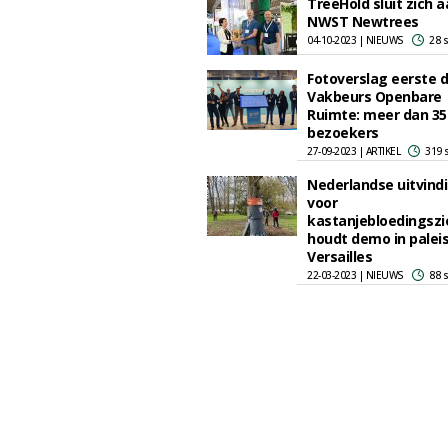
TreeHold sluit zich a
NWST Newtrees
04-10-2023 | NIEUWS
28 
Fotoverslag eerste 
Vakbeurs Openbare
Ruimte: meer dan 35
bezoekers
27-09-2023 | ARTIKEL
319 
Nederlandse uitvind
voor
kastanjebloedingszi
houdt demo in palei
Versailles
22-03-2023 | NIEUWS
88 