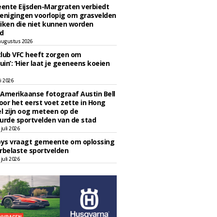
ente Eijsden-Margraten verbiedt
enigingen voorlopig om grasvelden
iken die niet kunnen worden
d
augustus 2026
lub VFC heeft zorgen om
uin’: ‘Hier laat je geeneens koeien
li 2026
Amerikaanse fotograaf Austin Bell
voor het eerst voet zette in Hong
el zijn oog meteen op de
urde sportvelden van de stad
juli 2026
oys vraagt gemeente om oplossing
rbelaste sportvelden
juli 2026