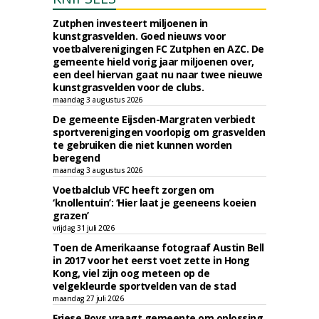
Zutphen investeert miljoenen in
kunstgrasvelden. Goed nieuws voor
voetbalverenigingen FC Zutphen en AZC. De
gemeente hield vorig jaar miljoenen over,
een deel hiervan gaat nu naar twee nieuwe
kunstgrasvelden voor de clubs.
maandag 3 augustus 2026
De gemeente Eijsden-Margraten verbiedt
sportverenigingen voorlopig om grasvelden
te gebruiken die niet kunnen worden
beregend
maandag 3 augustus 2026
Voetbalclub VFC heeft zorgen om
‘knollentuin’: ‘Hier laat je geeneens koeien
grazen’
vrijdag 31 juli 2026
Toen de Amerikaanse fotograaf Austin Bell
in 2017 voor het eerst voet zette in Hong
Kong, viel zijn oog meteen op de
velgekleurde sportvelden van de stad
maandag 27 juli 2026
Friese Boys vraagt gemeente om oplossing