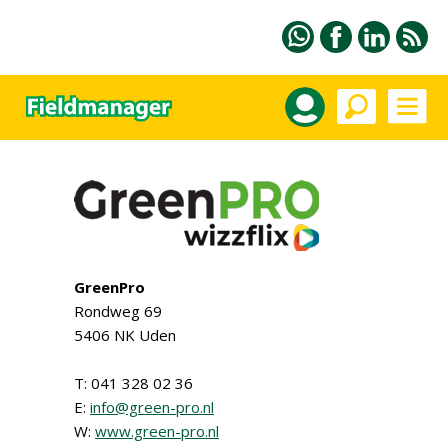
GreenPro
Rondweg 69
5406 NK Uden
T: 041 328 02 36
E:
info@green-pro.nl
W:
www.green-pro.nl