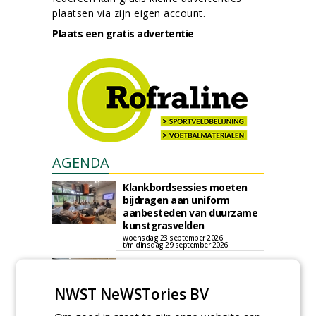
plaatsen via zijn eigen account.
Plaats een gratis advertentie
AGENDA
Klankbordsessies moeten
bijdragen aan uniform
aanbesteden van duurzame
kunstgrasvelden
woensdag 23 september 2026
t/m dinsdag 29 september 2026
Nationale Grasdag strijkt
neer in MAC³PARK Stadion
van PEC Zwolle
NWST NeWSTories BV
woensdag 18 november 2026