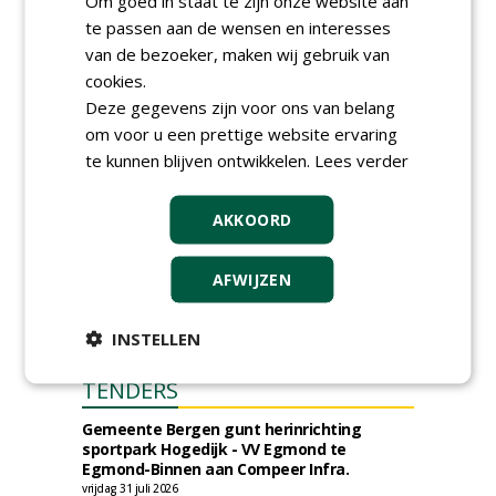
Om goed in staat te zijn onze website aan
Save the Date: Green Gala op
te passen aan de wensen en interesses
woensdag 2 december
woensdag 2 december 2026
van de bezoeker, maken wij gebruik van
cookies.
Deze gegevens zijn voor ons van belang
om voor u een prettige website ervaring
te kunnen blijven ontwikkelen.
Lees verder
AKKOORD
AFWIJZEN
INSTELLEN
TENDERS
Gemeente Bergen gunt herinrichting
sportpark Hogedijk - VV Egmond te
Egmond-Binnen aan Compeer Infra.
vrijdag 31 juli 2026