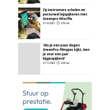
Zij-instromers scholen en
personeel bijspijkeren met
Greenpro Wizzflix
31-12-2021
276 sec
'Als je een paar dagen
GreenPro-filmpjes kijkt, ben
je voor een jaar
bijgespijkerd'
27-11-2020
224 sec