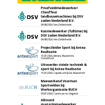
Proefveldmedewerker/
Chauffeur
landbouwmachines bij DSV
zaden Nederland B.V.
06-08-2026, Ven-Zelderheide
Kasmedewerker (fulltime) bij
DSV zaden Nederland B.V.
06-08-2026, Ven-Zelderheide
Projectleider Sport bij Antea
Realisatie
15-07-2026, Almere, Maastricht,
Oosterhout
Uitvoerder civiele techniek &
sport bij Antea Realisatie
15-07-2026, Capelle a/d IJssel, Maastricht
Meewerkend Voorman
Sportvelden bij
Werkorganisatie BUCH
09-07-2026, Castricum en Uitgeest
Allround
magazijnmedewerker