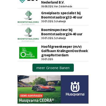
Nederland B.V.
06-08-2026, Ven Zelderheide
Groeiplaats specialist bij
Boomtotaalzorg32-40 uur
30-07-2026, Schalkwijk
Boominspecteur bij
Boomtotaalzorg24-40 uur
30-07-2026, Schalkwijk
Hoofdgreenkeeper (m/v)
Golfbaan KralingenOosthoek
groepRotterdam
30-07-2026
meer Groene Banen