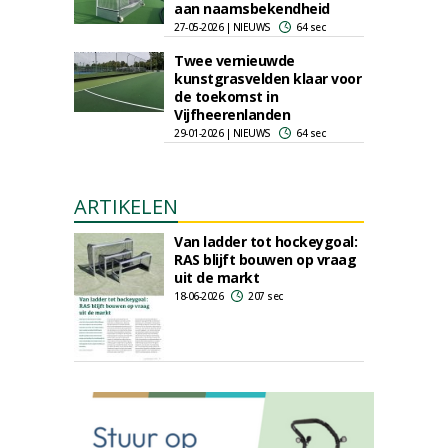
aan naamsbekendheid
27-05-2026 | NIEUWS
64 sec
Twee vernieuwde
kunstgrasvelden klaar voor
de toekomst in
Vijfheerenlanden
29-01-2026 | NIEUWS
64 sec
ARTIKELEN
Van ladder tot hockeygoal:
RAS blijft bouwen op vraag
uit de markt
18-06-2026
207 sec