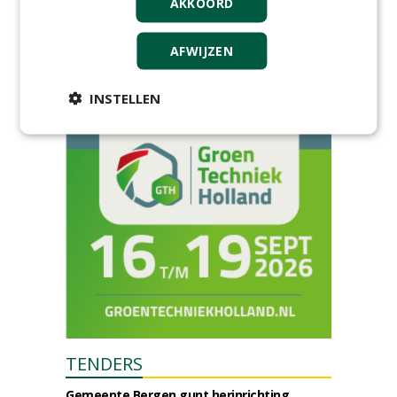
neer in MAC³PARK Stadion
AKKOORD
van PEC Zwolle
woensdag 18 november 2026
AFWIJZEN
Save the Date: Green Gala op
woensdag 2 december
woensdag 2 december 2026
INSTELLEN
TENDERS
Gemeente Bergen gunt herinrichting