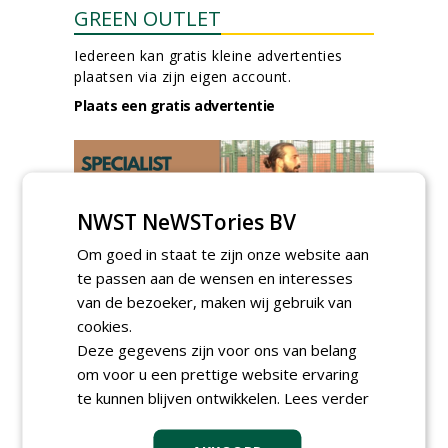
GREEN OUTLET
Iedereen kan gratis kleine advertenties
plaatsen via zijn eigen account.
Plaats een gratis advertentie
NWST NeWSTories BV
Om goed in staat te zijn onze website aan
te passen aan de wensen en interesses
AGENDA
van de bezoeker, maken wij gebruik van
Klankbordsessies moeten
cookies.
bijdragen aan uniform
Deze gegevens zijn voor ons van belang
aanbesteden van duurzame
om voor u een prettige website ervaring
kunstgrasvelden
te kunnen blijven ontwikkelen.
Lees verder
woensdag 23 september 2026
t/m dinsdag 29 september 2026
Nationale Grasdag strijkt