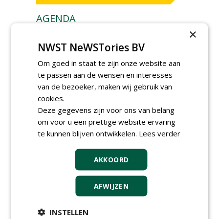
AGENDA
×
Klankbordsessies moeten
bijdragen aan uniform
NWST NeWSTories BV
aanbesteden van duurzame
kunstgrasvelden
Om goed in staat te zijn onze website aan
woensdag 23 september 2026
te passen aan de wensen en interesses
t/m dinsdag 29 september 2026
van de bezoeker, maken wij gebruik van
Nationale Grasdag strijkt
cookies.
neer in MAC³PARK Stadion
van PEC Zwolle
Deze gegevens zijn voor ons van belang
woensdag 18 november 2026
om voor u een prettige website ervaring
Save the Date: Green Gala op
te kunnen blijven ontwikkelen.
Lees verder
woensdag 2 december
woensdag 2 december 2026
AKKOORD
AFWIJZEN
INSTELLEN