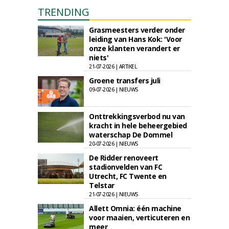
TRENDING
Grasmeesters verder onder
leiding van Hans Kok: 'Voor
onze klanten verandert er
niets'
21-07-2026 | ARTIKEL
Groene transfers juli
09-07-2026 | NIEUWS
Onttrekkingsverbod nu van
kracht in hele beheergebied
waterschap De Dommel
20-07-2026 | NIEUWS
De Ridder renoveert
stadionvelden van FC
Utrecht, FC Twente en
Telstar
21-07-2026 | NIEUWS
Allett Omnia: één machine
voor maaien, verticuteren en
meer