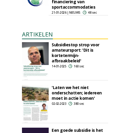
financiering van
sportaccommodaties
21-01-2026 | NIEUWS
48 sec
ARTIKELEN
Subsidiestop strop voor
amateursport: 'Dit is
kortetermijn-
afbraakbeleid'
14-01-2025
160 sec
'Laten we het niet
onderschatten; iedereen
moet in actie komen'
02-02-2023
380 sec
Een goede subsidie is het