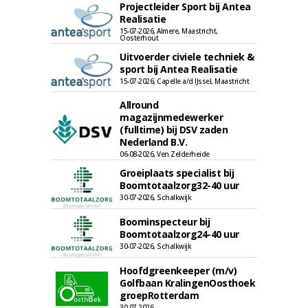
Projectleider Sport bij Antea
Realisatie
15-07-2026, Almere, Maastricht,
Oosterhout
Uitvoerder civiele techniek &
sport bij Antea Realisatie
15-07-2026, Capelle a/d IJssel, Maastricht
Allround
magazijnmedewerker
(fulltime) bij DSV zaden
Nederland B.V.
06-08-2026, Ven Zelderheide
Groeiplaats specialist bij
Boomtotaalzorg32-40 uur
30-07-2026, Schalkwijk
Boominspecteur bij
Boomtotaalzorg24-40 uur
30-07-2026, Schalkwijk
Hoofdgreenkeeper (m/v)
Golfbaan KralingenOosthoek
groepRotterdam
30-07-2026