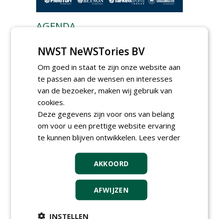
AGENDA
Klankbordsessies moeten
NWST NeWSTories BV
bijdragen aan uniform
aanbesteden van duurzame
Om goed in staat te zijn onze website aan
kunstgrasvelden
te passen aan de wensen en interesses
woensdag 23 september 2026
t/m dinsdag 29 september 2026
van de bezoeker, maken wij gebruik van
Nationale Grasdag strijkt
cookies.
neer in MAC³PARK Stadion
Deze gegevens zijn voor ons van belang
van PEC Zwolle
woensdag 18 november 2026
om voor u een prettige website ervaring
Save the Date: Green Gala op
te kunnen blijven ontwikkelen.
Lees verder
woensdag 2 december
woensdag 2 december 2026
AKKOORD
AFWIJZEN
INSTELLEN