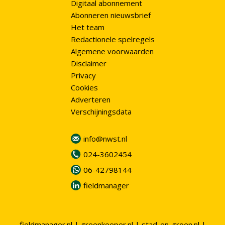
Digitaal abonnement
Abonneren nieuwsbrief
Het team
Redactionele spelregels
Algemene voorwaarden
Disclaimer
Privacy
Cookies
Adverteren
Verschijningsdata
info@nwst.nl
024-3602454
06-42798144
fieldmanager
fieldmanager.nl
|
greenkeeper.nl
|
stad-en-groen.nl
|