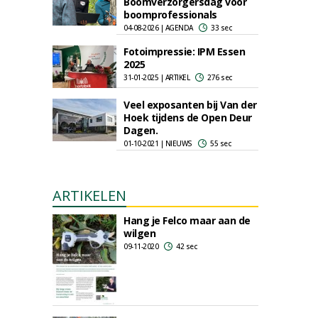
Boomverzorgersdag voor
boomprofessionals
04-08-2026 | AGENDA
33 sec
Fotoimpressie: IPM Essen
2025
31-01-2025 | ARTIKEL
276 sec
Veel exposanten bij Van der
Hoek tijdens de Open Deur
Dagen.
01-10-2021 | NIEUWS
55 sec
ARTIKELEN
Hang je Felco maar aan de
wilgen
09-11-2020
42 sec