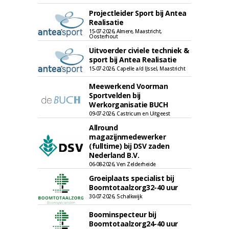
Projectleider Sport bij Antea
Realisatie
15-07-2026, Almere, Maastricht,
Oosterhout
Uitvoerder civiele techniek &
sport bij Antea Realisatie
15-07-2026, Capelle a/d IJssel, Maastricht
Meewerkend Voorman
Sportvelden bij
Werkorganisatie BUCH
09-07-2026, Castricum en Uitgeest
Allround
magazijnmedewerker
(fulltime) bij DSV zaden
Nederland B.V.
06-08-2026, Ven Zelderheide
Groeiplaats specialist bij
Boomtotaalzorg32-40 uur
30-07-2026, Schalkwijk
Boominspecteur bij
Boomtotaalzorg24-40 uur