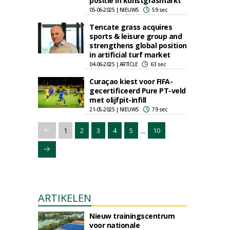
positie in kunstgrasmarkt
05-06-2025 | NIEUWS
59 sec
Tencate grass acquires
sports & leisure group and
strengthens global position
in artificial turf market
04-06-2025 | ARTICLE
63 sec
Curaçao kiest voor FIFA-
gecertificeerd Pure PT-veld
met olijfpit-infill
21-05-2025 | NIEUWS
79 sec
...
1
2
3
4
5
10
ARTIKELEN
Nieuw trainingscentrum
voor nationale