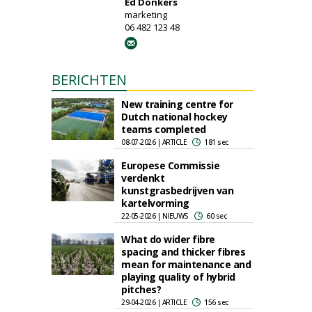
Ed Donkers
marketing
06 482 123 48
BERICHTEN
New training centre for
Dutch national hockey
teams completed
08-07-2026 | ARTICLE
181 sec
Europese Commissie
verdenkt
kunstgrasbedrijven van
kartelvorming
22-05-2026 | NIEUWS
60 sec
What do wider fibre
spacing and thicker fibres
mean for maintenance and
playing quality of hybrid
pitches?
29-04-2026 | ARTICLE
156 sec