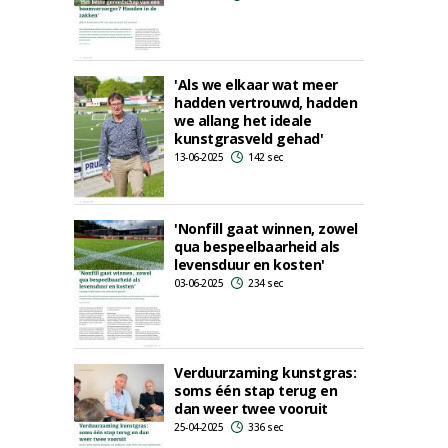
'Als we elkaar wat meer
hadden vertrouwd, hadden
we allang het ideale
kunstgrasveld gehad'
13-06-2025
142 sec
'Nonfill gaat winnen, zowel
qua bespeelbaarheid als
levensduur en kosten'
03-06-2025
234 sec
Verduurzaming kunstgras:
soms één stap terug en
dan weer twee vooruit
25-04-2025
336 sec