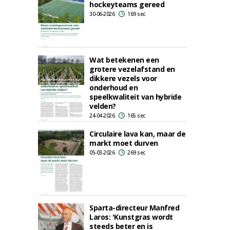
hockeyteams gereed
30-06-2026
169 sec
Wat betekenen een
grotere vezelafstand en
dikkere vezels voor
onderhoud en
speelkwaliteit van hybride
velden?
24-04-2026
165 sec
Circulaire lava kan, maar de
markt moet durven
05-03-2026
269 sec
Sparta-directeur Manfred
Laros: 'Kunstgras wordt
steeds beter en is