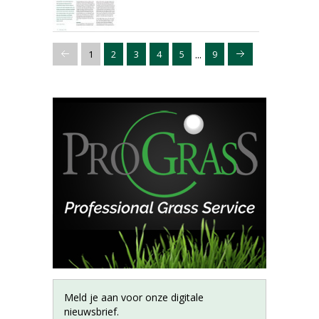
...
1
2
3
4
5
9
Meld je aan voor onze digitale
nieuwsbrief.