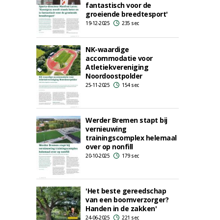
fantastisch voor de
groeiende breedtesport'
19-12-2025
235 sec
NK-waardige
accommodatie voor
Atletiekvereniging
Noordoostpolder
25-11-2025
154 sec
Werder Bremen stapt bij
vernieuwing
trainingscomplex helemaal
over op nonfill
20-10-2025
179 sec
'Het beste gereedschap
van een boomverzorger?
Handen in de zakken'
24-06-2025
221 sec