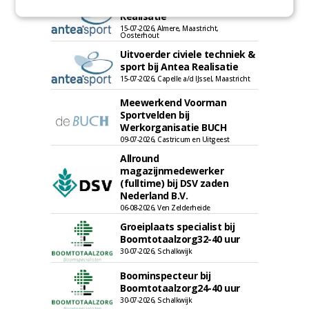
Projectleider Sport bij Antea
Realisatie
15-07-2026, Almere, Maastricht,
Oosterhout
Uitvoerder civiele techniek &
sport bij Antea Realisatie
15-07-2026, Capelle a/d IJssel, Maastricht
Meewerkend Voorman
Sportvelden bij
Werkorganisatie BUCH
09-07-2026, Castricum en Uitgeest
Allround
magazijnmedewerker
(fulltime) bij DSV zaden
Nederland B.V.
06-08-2026, Ven Zelderheide
Groeiplaats specialist bij
Boomtotaalzorg32-40 uur
30-07-2026, Schalkwijk
Boominspecteur bij
Boomtotaalzorg24-40 uur
30-07-2026, Schalkwijk