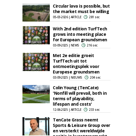
Circular lava is possible, but
the market must be willing
05-03-2026 | ARTICLE
281 sec
With 2nd edition TurfTech
grows into meeting place
for European groundsmen
03-09-2025 | NEWS
216 sec
Met 2e editie groeit
TurfTech uit tot
ontmoetingsplek voor
Europese groundsmen
03-09-2025 | NIEUWS
204 sec
Colin Young (TenCate)
'Nonfill will prevail, both in
terms of playability,
lifespan and costs'
12-06-2025 | ARTICLE
233 sec
TenCate Grass neemt
Sports & Leisure Group over
en versterkt wereldwijde