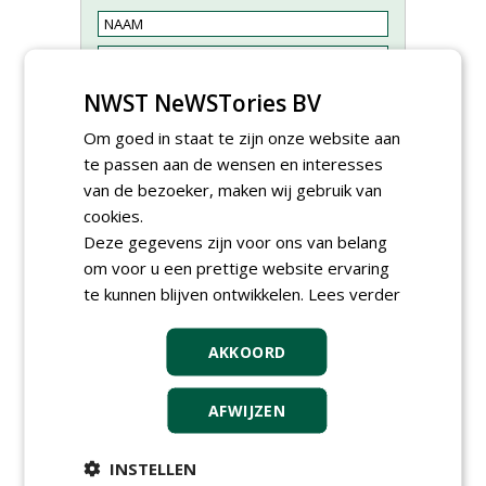
NWST NeWSTories BV
Om goed in staat te zijn onze website aan
te passen aan de wensen en interesses
van de bezoeker, maken wij gebruik van
cookies.
Deze gegevens zijn voor ons van belang
om voor u een prettige website ervaring
te kunnen blijven ontwikkelen.
Lees verder
Proefveldmedewerker/
Chauffeur
landbouwmachines bij DSV
AKKOORD
zaden Nederland B.V.
06-08-2026, Ven-Zelderheide
AFWIJZEN
Kasmedewerker (fulltime) bij
DSV zaden Nederland B.V.
06-08-2026, Ven-Zelderheide
INSTELLEN