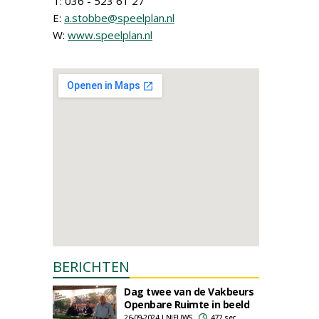
T: 036 - 523 61 27
E:
a.stobbe@speelplan.nl
W:
www.speelplan.nl
BERICHTEN
Dag twee van de Vakbeurs
Openbare Ruimte in beeld
26-09-2024 | NIEUWS
472 sec