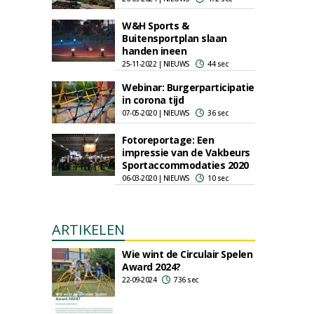
W&H Sports &
Buitensportplan slaan
handen ineen
25-11-2022 | NIEUWS
44 sec
Webinar: Burgerparticipatie
in corona tijd
07-05-2020 | NIEUWS
36 sec
Fotoreportage: Een
impressie van de Vakbeurs
Sportaccommodaties 2020
06-03-2020 | NIEUWS
10 sec
ARTIKELEN
Wie wint de Circulair Spelen
Award 2024?
22-09-2024
736 sec