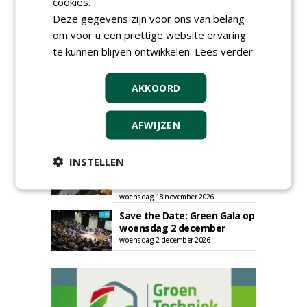
cookies.
Deze gegevens zijn voor ons van belang
om voor u een prettige website ervaring
te kunnen blijven ontwikkelen.
Lees verder
AGENDA
Klankbordsessies moeten
AKKOORD
bijdragen aan uniform
aanbesteden van duurzame
kunstgrasvelden
AFWIJZEN
woensdag 23 september 2026
t/m dinsdag 29 september 2026
Nationale Grasdag strijkt
INSTELLEN
neer in MAC³PARK Stadion
van PEC Zwolle
woensdag 18 november 2026
Save the Date: Green Gala op
woensdag 2 december
woensdag 2 december 2026