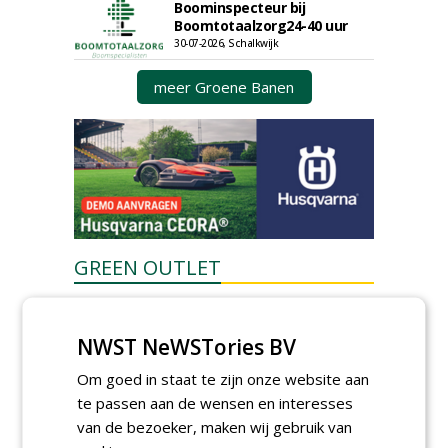
Boominspecteur bij
Boomtotaalzorg24-40 uur
30-07-2026, Schalkwijk
meer Groene Banen
GREEN OUTLET
Iedereen kan gratis kleine advertenties
plaatsen via zijn eigen account.
NWST NeWSTories BV
Plaats een gratis advertentie
Om goed in staat te zijn onze website aan
te passen aan de wensen en interesses
van de bezoeker, maken wij gebruik van