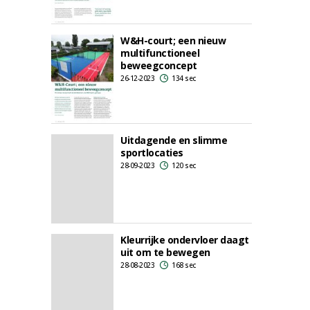
W&H-court; een nieuw
multifunctioneel
beweegconcept
26-12-2023
134 sec
Uitdagende en slimme
sportlocaties
28-09-2023
120 sec
Kleurrijke ondervloer daagt
uit om te bewegen
28-08-2023
168 sec