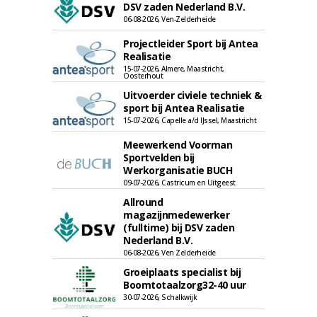
DSV zaden Nederland B.V.
06-08-2026, Ven-Zelderheide
Projectleider Sport bij Antea
Realisatie
15-07-2026, Almere, Maastricht,
Oosterhout
Uitvoerder civiele techniek &
sport bij Antea Realisatie
15-07-2026, Capelle a/d IJssel, Maastricht
Meewerkend Voorman
Sportvelden bij
Werkorganisatie BUCH
09-07-2026, Castricum en Uitgeest
Allround
magazijnmedewerker
(fulltime) bij DSV zaden
Nederland B.V.
06-08-2026, Ven Zelderheide
Groeiplaats specialist bij
Boomtotaalzorg32-40 uur
30-07-2026, Schalkwijk