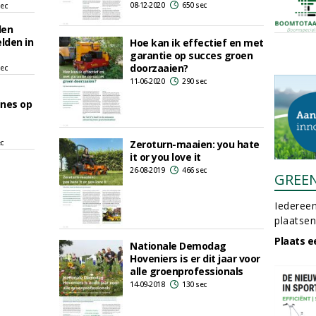
08-12-2020
650 sec
sec
len
lden in
Hoe kan ik effectief en met
garantie op succes groen
doorzaaien?
sec
11-06-2020
290 sec
nes op
ec
Zeroturn-maaien: you hate
it or you love it
26-08-2019
466 sec
GREE
Iedereen
plaatsen
Plaats e
Nationale Demodag
Hoveniers is er dit jaar voor
alle groenprofessionals
14-09-2018
130 sec