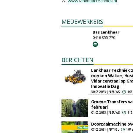
W:
www.lankhaartechniek.nl
MEDEWERKERS
Bas Lankhaar
0416 355 770
BERICHTEN
Lankhaar Techniek z
merken Walker, Hust
Vidar centraal op Gr
Innovatie Dag
30-05-2023 | NIEUWS
105
Groene Transfers va
februari
01-02-2023 | NIEUWS
112
Doorzaaimachine ove
07-05-2021 | ARTIKEL
107 