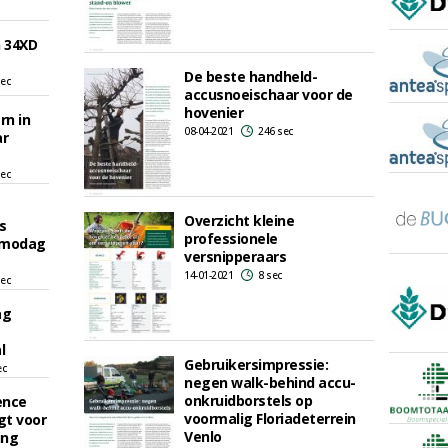
 34XD
De beste handheld-
sec
accusnoeischaar voor de
hovenier
rn in
08-04-2021
246 sec
r
sec
Overzicht kleine
s
professionele
Demodag
versnipperaars
14-01-2021
8 sec
sec
ag
l
Gebruikersimpressie:
ec
negen walk-behind accu-
onkruidborstels op
ence
voormalig Floriadeterrein
gt voor
Venlo
ing