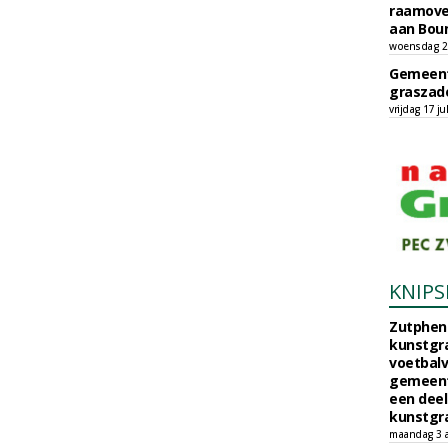
raamove
aan Bou
woensdag 29
Gemeent
graszade
vrijdag 17 ju
KNIPS
Zutphen 
kunstgra
voetbalv
gemeente
een deel
kunstgra
maandag 3 