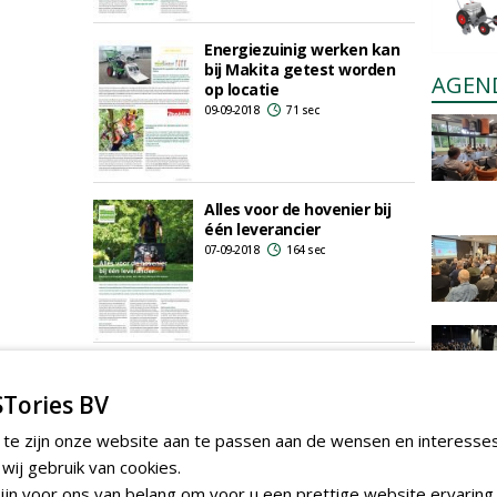
Energiezuinig werken kan
bij Makita getest worden
AGEN
op locatie
09-09-2018
71 sec
Alles voor de hovenier bij
één leverancier
07-09-2018
164 sec
1
2
3
Tories BV
 te zijn onze website aan te passen aan de wensen en interesse
ij gebruik van cookies.
jn voor ons van belang om voor u een prettige website ervaring 