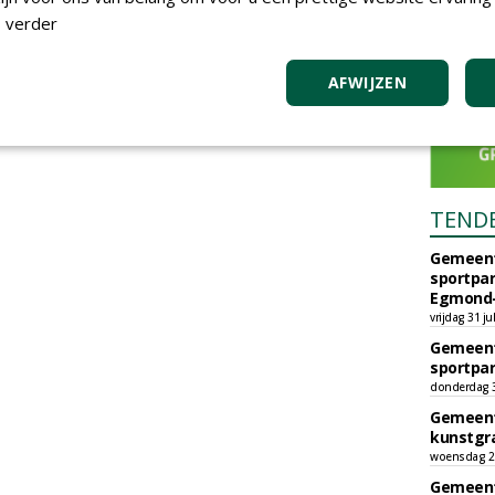
 verder
AFWIJZEN
TEND
Gemeent
sportpar
Egmond-
vrijdag 31 ju
Gemeent
sportpar
donderdag 30
Gemeent
kunstgra
woensdag 29
Gemeent