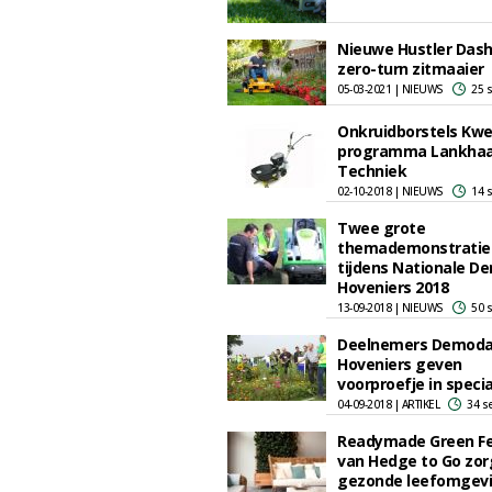
Nieuwe Hustler Dash
zero-turn zitmaaier
05-03-2021 | NIEUWS
25 
Onkruidborstels Kwe
programma Lankhaa
Techniek
02-10-2018 | NIEUWS
14 
Twee grote
themademonstratie
tijdens Nationale 
Hoveniers 2018
13-09-2018 | NIEUWS
50 
Deelnemers Demod
Hoveniers geven
voorproefje in specia
04-09-2018 | ARTIKEL
34 s
Readymade Green F
van Hedge to Go zor
gezonde leefomgev