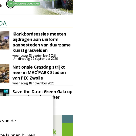
DA
Klankbordsessies moeten
bijdragen aan uniform
aanbesteden van duurzame
kunstgrasvelden
woensdag 23 september 2026
t/m dinsdag 29 september 2026
Nationale Grasdag strijkt
neer in MAC³PARK Stadion
van PEC Zwolle
woensdag 18 november 2026
Save the Date: Green Gala op
woensdag 2 december
woensdag 2 december 2026
s van de
te kunnen blijven