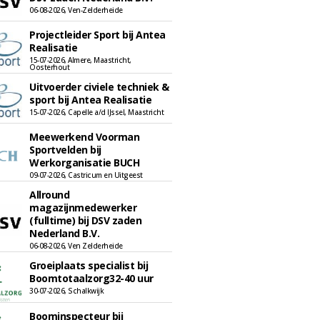
06-08-2026, Ven-Zelderheide
Projectleider Sport bij Antea
Realisatie
15-07-2026, Almere, Maastricht,
Oosterhout
Uitvoerder civiele techniek &
sport bij Antea Realisatie
15-07-2026, Capelle a/d IJssel, Maastricht
Meewerkend Voorman
Sportvelden bij
Werkorganisatie BUCH
09-07-2026, Castricum en Uitgeest
Allround
magazijnmedewerker
(fulltime) bij DSV zaden
Nederland B.V.
06-08-2026, Ven Zelderheide
Groeiplaats specialist bij
Boomtotaalzorg32-40 uur
30-07-2026, Schalkwijk
Boominspecteur bij