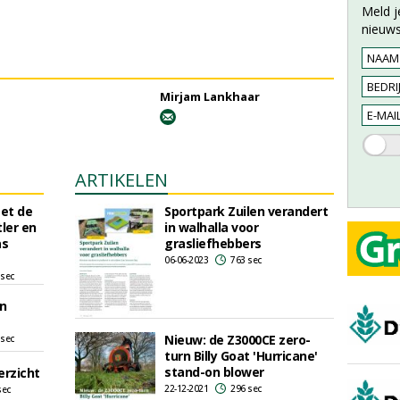
Meld j
nieuws
Mirjam Lankhaar
ARTIKELEN
et de
Sportpark Zuilen verandert
ler en
in walhalla voor
as
grasliefhebbers
06-06-2023
763 sec
 sec
n
Nieuw: de Z3000CE zero-
 sec
turn Billy Goat 'Hurricane'
stand-on blower
rzicht
22-12-2021
296 sec
sec