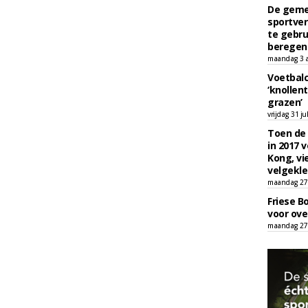
De geme
sportver
te gebru
beregen
maandag 3 
Voetbalc
‘knollent
grazen’
vrijdag 31 ju
Toen de 
in 2017 
Kong, vi
velgekle
maandag 27 
Friese B
voor ove
maandag 27 