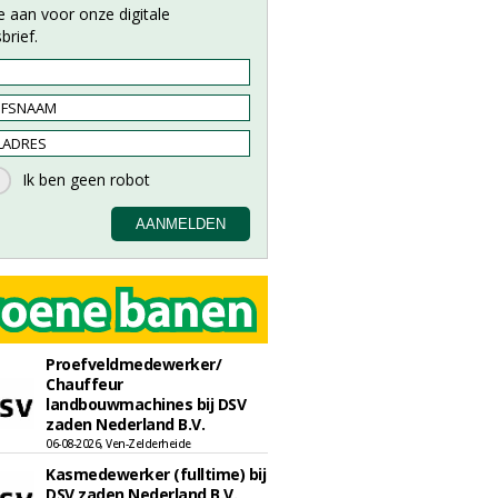
e aan voor onze digitale
brief.
Proefveldmedewerker/
Chauffeur
landbouwmachines bij DSV
zaden Nederland B.V.
06-08-2026, Ven-Zelderheide
Kasmedewerker (fulltime) bij
DSV zaden Nederland B.V.