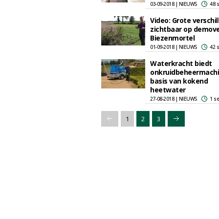
03-09-2018 | NIEUWS
48 
Video: Grote verschil
zichtbaar op demove
Biezenmortel
01-09-2018 | NIEUWS
42 
Waterkracht biedt
onkruidbeheermachi
basis van kokend
heetwater
27-08-2018 | NIEUWS
1 s
1
2
3