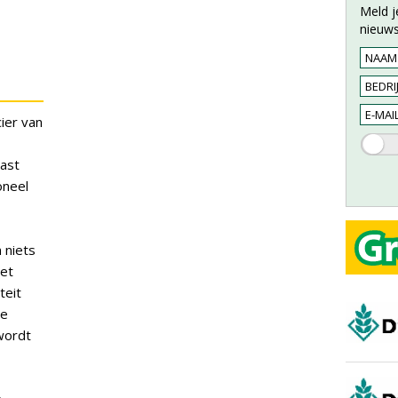
Meld j
nieuws
ier van
ast
oneel
 niets
het
teit
de
wordt