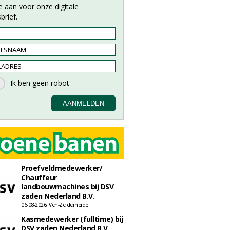
e aan voor onze digitale
brief.
Proefveldmedewerker/
Chauffeur
landbouwmachines bij DSV
zaden Nederland B.V.
06-08-2026, Ven-Zelderheide
Kasmedewerker (fulltime) bij
DSV zaden Nederland B.V.