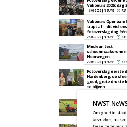
Fotoverslag Groene 
Vakbeurs 2026: dag 
16-01-2026 | NIEUWS
727
Vakbeurs Openbare 
trapt af – dit viel ons
fotoverslag dag één
24-09-2025 | NIEUWS
443
Meclean test
schoonmaakdrone i
Noorwegen
20-06-2025 | NIEUWS
31 
Fotoverslag eerste 
Hardenberg: de sfeer
goed, grote drukte l
te blijven
08-01-2025 | NIEUWS
240
EGO powered
NWST NeWS
reinigingsmachines 
meclean
Om goed in staat
12-11-2024 | ARTIKEL
224 
bezoeker, maken w
Deze gegevens zi
De Groene Sector Vak