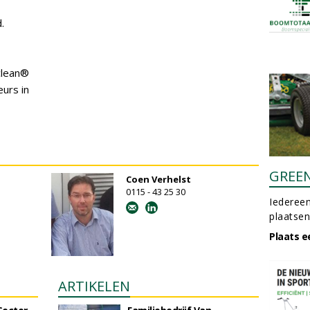
.
clean®
urs in
GREE
Coen Verhelst
0115 - 43 25 30
Iedereen
plaatsen
Plaats e
ARTIKELEN