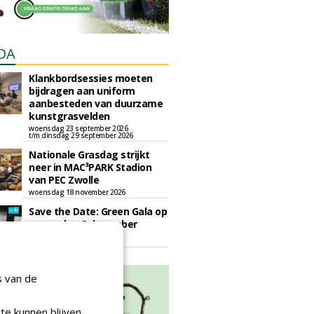
DA
Klankbordsessies moeten
bijdragen aan uniform
aanbesteden van duurzame
kunstgrasvelden
woensdag 23 september 2026
t/m dinsdag 29 september 2026
Nationale Grasdag strijkt
neer in MAC³PARK Stadion
van PEC Zwolle
woensdag 18 november 2026
Save the Date: Green Gala op
woensdag 2 december
woensdag 2 december 2026
s van de
te kunnen blijven