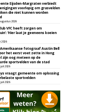
ente Eijsden-Margraten verbiedt
enigingen voorlopig om grasvelden
iken die niet kunnen worden
d
augustus 2026
lub VFC heeft zorgen om
uin’: ‘Hier laat je geeneens koeien
li 2026
Amerikaanse fotograaf Austin Bell
voor het eerst voet zette in Hong
el zijn oog meteen op de
urde sportvelden van de stad
juli 2026
oys vraagt gemeente om oplossing
rbelaste sportvelden
juli 2026