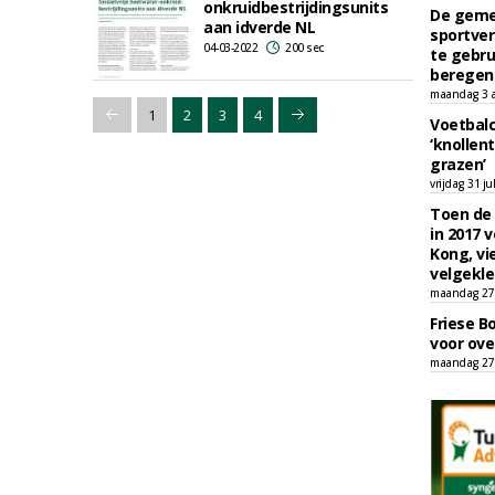
onkruidbestrijdingsunits
De geme
aan idverde NL
sportver
04-03-2022
200 sec
te gebru
beregen
maandag 3 
1
2
3
4
Voetbalc
‘knollent
grazen’
vrijdag 31 ju
Toen de 
in 2017 
Kong, vi
velgekle
maandag 27 
Friese B
voor ove
maandag 27 