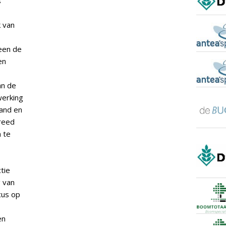
s
k van
leen de
en
an de
werking
land en
breed
 te
tie
g van
cus op
en