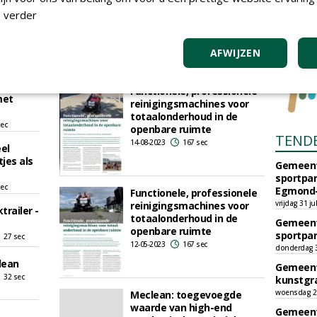
Hardenberg?
che
 verder
29-12-2024
755 sec
 en
inigers
AFWIJZEN
155 sec
doet niet
Functionele, professionele
met
reinigingsmachines voor
totaalonderhoud in de
sec
openbare ruimte
TEND
14-08-2023
167 sec
el
jes als
Gemeent
sportpar
sec
Egmond-
Functionele, professionele
vrijdag 31 ju
reinigingsmachines voor
trailer -
totaalonderhoud in de
Gemeent
openbare ruimte
sportpar
27 sec
12-05-2023
167 sec
donderdag 30
lean
Gemeent
32 sec
kunstgra
woensdag 29
Meclean: toegevoegde
waarde van high-end
Gemeent