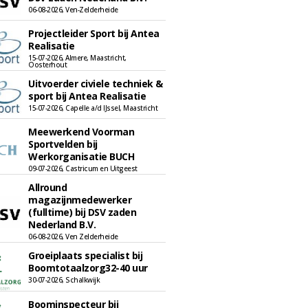
06-08-2026, Ven-Zelderheide
Projectleider Sport bij Antea
Realisatie
15-07-2026, Almere, Maastricht,
Oosterhout
Uitvoerder civiele techniek &
sport bij Antea Realisatie
15-07-2026, Capelle a/d IJssel, Maastricht
Meewerkend Voorman
Sportvelden bij
Werkorganisatie BUCH
09-07-2026, Castricum en Uitgeest
Allround
magazijnmedewerker
(fulltime) bij DSV zaden
Nederland B.V.
06-08-2026, Ven Zelderheide
Groeiplaats specialist bij
Boomtotaalzorg32-40 uur
30-07-2026, Schalkwijk
Boominspecteur bij