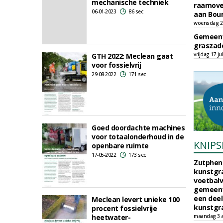
mechanische techniek
raamove
06-01-2023
86 sec
aan Bou
woensdag 29
Gemeent
graszade
vrijdag 17 ju
GTH 2022: Meclean gaat
voor fossielvrij
29-08-2022
171 sec
Goed doordachte machines
voor totaalonderhoud in de
KNIPS
openbare ruimte
17-05-2022
173 sec
Zutphen 
kunstgra
voetbalv
gemeente
een deel
Meclean levert unieke 100
kunstgra
procent fossielvrije
heetwater-
maandag 3 