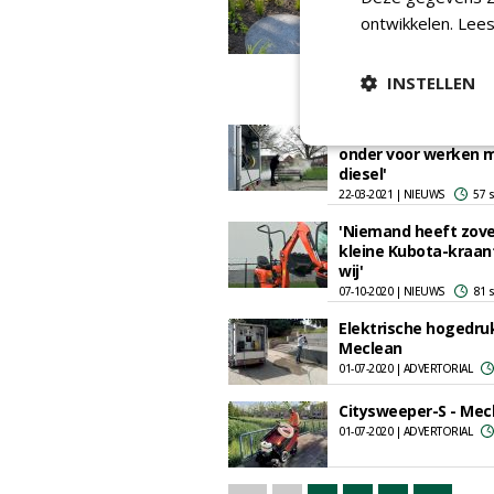
2024: nieuwe organis
ontwikkelen.
Lees
wettingagent, tegels
multi-fuel-
warmwaterhogedrukre
INSTELLEN
03-01-2024 | ADVERTORIAL
'Fossielvrij reinigen 
onder voor werken 
diesel'
22-03-2021 | NIEUWS
57 
'Niemand heeft zove
kleine Kubota-kraant
wij'
07-10-2020 | NIEUWS
81 
Elektrische hogedruk
Meclean
01-07-2020 | ADVERTORIAL
Citysweeper-S - Mec
01-07-2020 | ADVERTORIAL