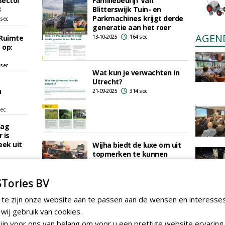
Sector
Familiebedrijf Van
3
Blitterswijk Tuin- en
Parkmachines krijgt derde
 sec
generatie aan het roer
AGEN
Ruimte
13-10-2025
164 sec
 op:
 sec
Wat kun je verwachten in
Utrecht?
n
21-09-2025
314 sec
sec
dag
 is
eek uit
Wijha biedt de luxe om uit
topmerken te kunnen
kiezen
 sec
19-06-2025
200 sec
Tories BV
van
 te zijn onze website aan te passen aan de wensen en interesse
sec
ij gebruik van cookies.
Wat is er te zien in
jn voor ons van belang om voor u een prettige website ervaring 
beurs